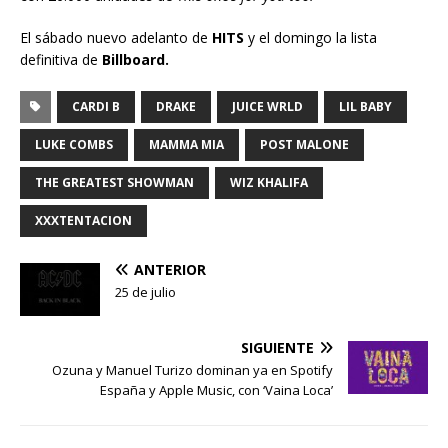
El sábado nuevo adelanto de
HITS
y el domingo la lista
definitiva de
Billboard.
CARDI B
DRAKE
JUICE WRLD
LIL BABY
LUKE COMBS
MAMMA MIA
POST MALONE
THE GREATEST SHOWMAN
WIZ KHALIFA
XXXTENTACION
ANTERIOR
25 de julio
SIGUIENTE
Ozuna y Manuel Turizo dominan ya en Spotify
España y Apple Music, con ‘Vaina Loca’