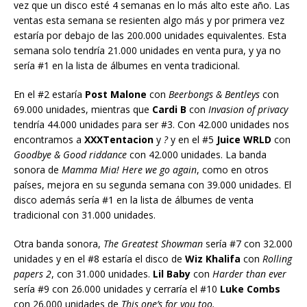
vez que un disco esté 4 semanas en lo más alto este año. Las
ventas esta semana se resienten algo más y por primera vez
estaría por debajo de las 200.000 unidades equivalentes. Esta
semana solo tendría 21.000 unidades en venta pura, y ya no
sería #1 en la lista de álbumes en venta tradicional.
En el #2 estaría
Post Malone
con
Beerbongs & Bentleys
con
69.000 unidades, mientras que
Cardi B
con
Invasion of privacy
tendría 44.000 unidades para ser #3. Con 42.000 unidades nos
encontramos a
XXXTentacion
y
?
y en el #5
Juice WRLD
con
Goodbye & Good riddance
con 42.000 unidades. La banda
sonora de
Mamma Mia! Here we go again
, como en otros
países, mejora en su segunda semana con 39.000 unidades. El
disco además sería #1 en la lista de álbumes de venta
tradicional con 31.000 unidades.
Otra banda sonora,
The Greatest Showman
sería #7 con 32.000
unidades y en el #8 estaría el disco de
Wiz Khalifa
con
Rolling
papers 2
, con 31.000 unidades.
Lil Baby
con
Harder than ever
sería #9 con 26.000 unidades y cerraría el #10
Luke Combs
con 26.000 unidades de
This one’s for you too.