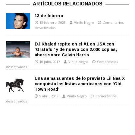
ARTÍCULOS RELACIONADOS
13 de febrero
13 febrero, 2023
Vinilo Negro
Comentarios
desactivados
DJ Khaled repite en el #1 en USA con
‘Grateful’ y de nuevo con 2.000 copias,
ahora sobre Calvin Harris
10 julio, 2017
Vinilo Negro
Comentarios
desactivados
Una semana antes de lo previsto Lil Nas X
conquista las listas americanas con ‘Old
Town Road’
9 abril, 2019
Vinilo Negro
Comentarios
desactivados