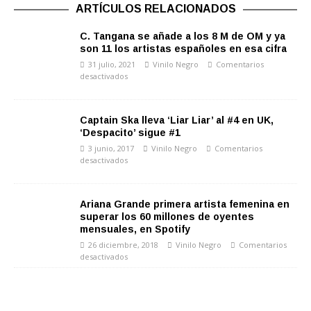
ARTÍCULOS RELACIONADOS
C. Tangana se añade a los 8 M de OM y ya
son 11 los artistas españoles en esa cifra
31 julio, 2021
Vinilo Negro
Comentarios
desactivados
Captain Ska lleva ‘Liar Liar’ al #4 en UK,
‘Despacito’ sigue #1
3 junio, 2017
Vinilo Negro
Comentarios
desactivados
Ariana Grande primera artista femenina en
superar los 60 millones de oyentes
mensuales, en Spotify
26 diciembre, 2018
Vinilo Negro
Comentarios
desactivados