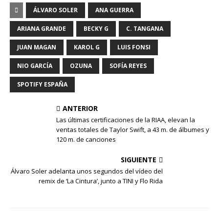
ÁLVARO SOLER
ANA GUERRA
ARIANA GRANDE
BECKY G
C. TANGANA
JUAN MAGAN
KAROL G
LUIS FONSI
NIO GARCÍA
OZUNA
SOFÍA REYES
SPOTIFY ESPAÑA
ANTERIOR
Las últimas certificaciones de la RIAA, elevan la
ventas totales de Taylor Swift, a 43 m. de álbumes y
120 m. de canciones
SIGUIENTE
Álvaro Soler adelanta unos segundos del vídeo del
remix de ‘La Cintura’, junto a TINI y Flo Rida