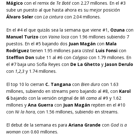
Mágico
con el remix de
Te Boté
con 2.27 millones. En el #3
sube un puesto al que hasta ahora es su mejor posición
Álvaro Soler
con
La cintura
con 2.04 millones.
En el #4 el que quizás sea la semana que viene #1,
Ozuna
con
Manuel Turizo
con
Vaina loca
con 1.96 millones subiendo 7
puestos. En el #5 bajando dos
Juan Magán
con
Mala
Rodríguez
tienen 1.95 millones para
Usted
.
Luis Fonsi
con
Stefflon Don
sube 11 al #6 con
Calypso
con 1.79 millones. En
el #7 baja uno Sofía Reyes con
De La Ghetto
y
Jason Derulo
con
1,2,3
y 1.74 millones.
El top 10 lo cierran
C. Tangana
con
Bien duro
con 1.63
millones, subiendo en streams pero bajando al #8, con
Karol
G
bajando con la versión original de
Mi cama
al #9 y 1.62
millones y
Ana Guerra
con
Juan Magán
repiten en el #10
con
Ni la hora,
con 1.56 millones, subiendo en streams.
El debut de la semana es para
Ariana Grande
con
God is a
woman
con 0.60 millones.