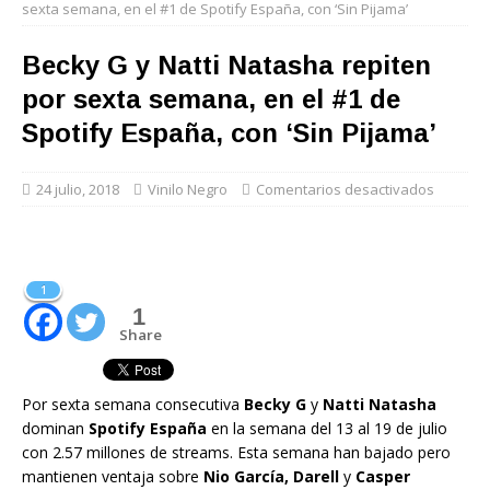
sexta semana, en el #1 de Spotify España, con ‘Sin Pijama’
Becky G y Natti Natasha repiten
por sexta semana, en el #1 de
Spotify España, con ‘Sin Pijama’
24 julio, 2018
Vinilo Negro
Comentarios desactivados
1
1
Share
Por sexta semana consecutiva
Becky G
y
Natti Natasha
dominan
Spotify España
en la semana del 13 al 19 de julio
con 2.57 millones de streams. Esta semana han bajado pero
mantienen ventaja sobre
Nio García, Darell
y
Casper