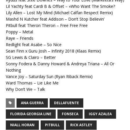
Lil Yachty feat Cardi B & Offset – «Who Want The Smoke?
Lily Allen – Lost My Mind (Michael Calfan Respect Remix)
Mashd N Kutcher feat Addison – Don’t Stop Believin’
Pitbull feat Theron Theron – Free Free Free
Poppy – Metal
Raye – Friends
Redlight feat Asabe – So Nice
Sean Finn x Guru Josh – Infinity 2018 (Klaas Remix)
SG Lewis & Clairo – Better
Sonny Fodera & Danny Howard & Andreya Triana – All Or
Nothing
Vance Joy – Saturday Sun (Ryan Riback Remix)
Ward Thomas – Lie Like Me
Why Don’t We – Talk
ANA GUERRA
DELLAFUENTE
FLORIDA GEORGIA LINE
FONSECA
IGGY AZALEA
NIALL HORAN
PITBULL
RICK ASTLEY