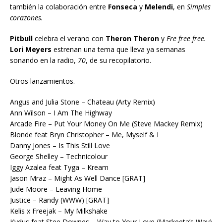
también la colaboración entre
Fonseca
y
Melendi
, en
Simples
corazones.
Pitbull
celebra el verano con
Theron Theron
y
Fre free free.
Lori Meyers
estrenan una tema que lleva ya semanas
sonando en la radio,
70
, de su recopilatorio.
Otros lanzamientos.
Angus and Julia Stone – Chateau (Arty Remix)
Ann Wilson – I Am The Highway
Arcade Fire – Put Your Money On Me (Steve Mackey Remix)
Blonde feat Bryn Christopher – Me, Myself & I
Danny Jones – Is This Still Love
George Shelley – Technicolour
Iggy Azalea feat Tyga – Kream
Jason Mraz – Might As Well Dance [GRAT]
Jude Moore – Leaving Home
Justice – Randy (WWW) [GRAT]
Kelis x Freejak – My Milkshake
Kydus feat Stee Downes – Way to Your Love (Markeeta’s Way)