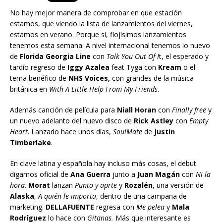
No hay mejor manera de comprobar en que estación
estamos, que viendo la lista de lanzamientos del viernes,
estamos en verano. Porque sí, flojísimos lanzamientos
tenemos esta semana. A nivel internacional tenemos lo nuevo
de
Florida Georgia Line
con
Talk You Out Of I
t, el esperado y
tardío regreso de
Iggy Azalea
feat Tyga con
Kream
o el
tema benéfico de
NHS Voices,
con grandes de la música
británica en
With A Little Help From My Friends
.
Además canción de película para
Niall Horan
con
Finally free
y
un nuevo adelanto del nuevo disco de
Rick Astley
con
Empty
Heart
. Lanzado hace unos días,
SoulMate
de
Justin
Timberlake
.
En clave latina y española hay incluso más cosas, el debut
digamos oficial de
Ana Guerra
junto a
Juan Magán
con
Ni la
hora
.
Morat
lanzan
Punto y aprte
y
Rozalén
, una versión de
Alaska
,
A quién le importa
, dentro de una campaña de
marketing.
DELLAFUENTE
regresa con
Me pelea
y
Mala
Rodríguez
lo hace con
Gitanas.
Más que interesante es