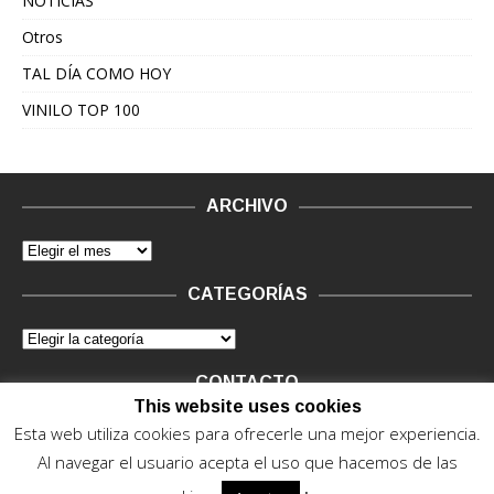
NOTICIAS
Otros
TAL DÍA COMO HOY
VINILO TOP 100
ARCHIVO
CATEGORÍAS
CONTACTO
This website uses cookies
Vinilo Negro.
Consultas de anunciantes y Legal, en vinilo at
Esta web utiliza cookies para ofrecerle una mejor experiencia.
vinilonegro.com
Al navegar el usuario acepta el uso que hacemos de las