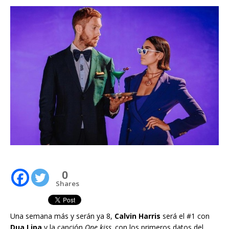
0
Shares
Una semana más y serán ya 8,
Calvin Harris
será el #1 con
Dua Lipa
y la canción
One kiss,
con los primeros datos del