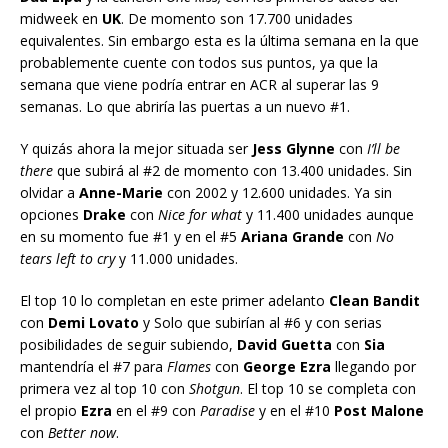
midweek en
UK
. De momento son 17.700 unidades
equivalentes. Sin embargo esta es la última semana en la que
probablemente cuente con todos sus puntos, ya que la
semana que viene podría entrar en ACR al superar las 9
semanas. Lo que abriría las puertas a un nuevo #1.
Y quizás ahora la mejor situada ser
Jess Glynne
con
I’ll be
there
que subirá al #2 de momento con 13.400 unidades. Sin
olvidar a
Anne-Marie
con 2002 y 12.600 unidades. Ya sin
opciones
Drake
con
Nice for what
y 11.400 unidades aunque
en su momento fue #1 y en el #5
Ariana Grande
con
No
tears left to cry
y 11.000 unidades.
El top 10 lo completan en este primer adelanto
Clean Bandit
con
Demi Lovato
y Solo que subirían al #6 y con serias
posibilidades de seguir subiendo,
David Guetta
con
Sia
mantendría el #7 para
Flames
con
George Ezra
llegando por
primera vez al top 10 con
Shotgun
. El top 10 se completa con
el propio
Ezra
en el #9 con
Paradise
y en el #10
Post Malone
con
Better now
.