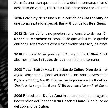
Además anuncian que a partir de la décima semana, si un si
descenso en ventas, tendrá un ratio doble para convertir el
2016 Coldplay
cierra una nueva edición de
Glastonbury
de
une como invitado especial,
Barry Gibb
, de los
Bee Gees
.
2012
Cientos de fans no pueden ver el concierto de reunión
Roses
en
Manchester
después de que websites se quedaran
entradas. Aossatickets.com y theticketwebsite.net, les estaf
2010
Glee: The Music, Journey to the Regionals
de
Glee Cast
álbumes en los
Estados Unidos
durante una semana.
2008 Total Guitar
vota la versión de
Celine Dion
de un t
Night Long
como la peor versión de la historia. La versión d
Dylan
,
All Along the Watchtower
es la primera y los
Beatles
Shout
, es la segunda.
Guns N’ Roses
con
Live and Let Die
so
2006
El productor
Dallas Austin
es arrestado por drogas e
intervención del Senador
Orin Hatch
y
Lionel Richie
, se d
del gobieno de
Dubai.