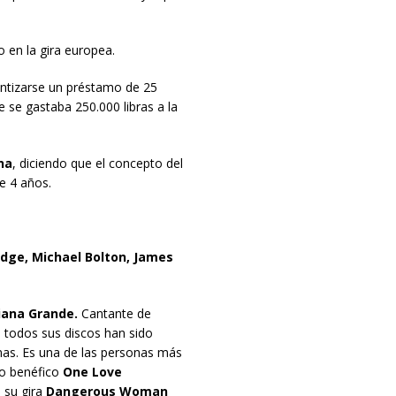
 en la gira europea.
antizarse un préstamo de 25
 se gastaba 250.000 libras a la
na
, diciendo que el concepto del
e 4 años.
idge, Michael Bolton, James
iana Grande.
Cantante de
 todos sus discos han sido
anas. Es una de las personas más
to benéfico
One Love
e su gira
Dangerous Woman