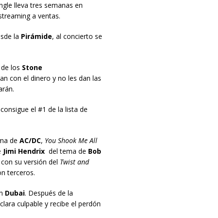
ngle lleva tres semanas en
 streaming a ventas.
sde la
Pirámide
, al concierto se
 de los
Stone
 con el dinero y no les dan las
arán.
consigue el #1 de la lista de
ema de
AC/DC
,
You Shook Me All
e
Jimi Hendrix
del tema de
Bob
con su versión del
Twist and
n terceros.
n
Dubai
. Después de la
eclara culpable y recibe el perdón