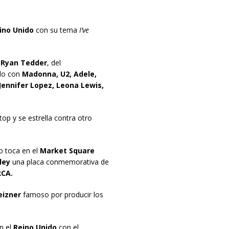
ino Unido
con su tema
I’ve
r
Ryan Tedder
, del
do con
Madonna, U2, Adele,
Jennifer Lopez, Leona Lewis,
top y se estrella contra otro
o toca en el
Market Square
ley
una placa conmemorativa de
CA.
eizner
famoso por producir los
en el
Reino Unido
con el