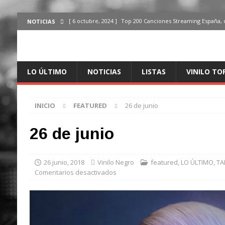
[ 6 octubre, 2024 ]
Top 200 Canciones Streaming España, 
NOTICIAS
[ 4 octubre, 2024 ]
Top 200 Artistas streaming en España,
[ 3 octubre, 2024 ]
Top 100 Artistas Españoles Streaming 
LO ÚLTIMO
NOTICIAS
LISTAS
VINILO TO
ÚLTIMO
[ 2 octubre, 2024 ]
Top 100 Artistas Internacionales Stre
INICIO
FEATURED
26 de junio
ÚLTIMO
[ 6 octubre, 2024 ]
Top 200 Canciones España, del 30 de d
26 de junio
26 junio, 2018
Vinilo Negro
featured
,
LO ÚLTIMO
,
TA
Comentarios desactivados