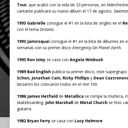
Tour
, que acabó con la vida de 23 personas, en Máncheste
cantante publicará su nuevo álbum el 17 de agosto,
Sweeten
1993 Gabrielle
consigue el #1 en la lista de singles en el
Re
con el tema
Dreams.
1993 Jamiroquai
consigue el #1 en la lista de álbumes en e
semanas con su primer disco
Emergency On Planet Earth.
1993 Ron Isley
se casa con
Angela Winbush
1989 Bad English
publica su primer disco, este supergrupo
Schon, Jonathan Cain, Ricky Phillips
y
Dean Castronov
lanzaron los colocaron todos en el Hot 100.
1986 James Hetfield
de
Metallica
se rompe la muñeca, m
skateboarding.
John Marshall
de
Metal Church
se hizo car
guitarra.
1982 Bryan Ferry
se casa con
Lucy Helmore