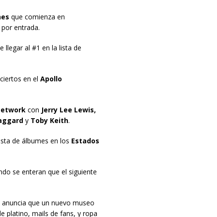
nes
que comienza en
 por entrada.
 llegar al #1 en la lista de
ciertos en el
Apollo
Network
con
Jerry Lee Lewis,
Haggard
y
Toby Keith
.
lista de álbumes en los
Estados
ndo se enteran que el siguiente
anuncia que un nuevo museo
e platino, mails de fans, y ropa