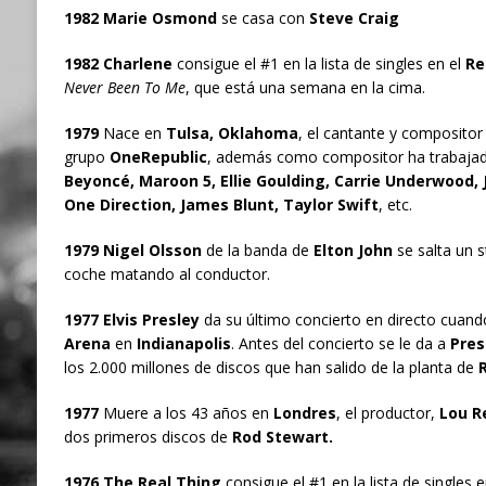
1982 Marie Osmond
se casa con
Steve Craig
1982 Charlene
consigue el #1 en la lista de singles en el
Re
Never Been To Me
, que está una semana en la cima.
1979
Nace en
Tulsa, Oklahoma
, el cantante y composito
grupo
OneRepublic
, además como compositor ha trabaja
Beyoncé, Maroon 5, Ellie Goulding, Carrie Underwood, 
One Direction, James Blunt, Taylor Swift
, etc.
1979 Nigel Olsson
de la banda de
Elton John
se salta un s
coche matando al conductor.
1977 Elvis Presley
da su último concierto en directo cuand
Arena
en
Indianapolis
. Antes del concierto se le da a
Pres
los 2.000 millones de discos que han salido de la planta de
R
1977
Muere a los 43 años en
Londres
, el productor,
Lou R
dos primeros discos de
Rod Stewart.
1976 The Real Thing
consigue el #1 en la lista de singles 