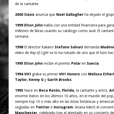
de la cantante.
2000 Oasis
anuncia que
Noel Gallagher
ha dejado el grupo
1999 Elton John
habla con una entidad financiera para gar
millones de libras usando su catálogo como aval. El cantante
semana.
1998
El director italiano
Stefano Salvati
demanda
Madon
vídeo de
Ray of Light
se lo ha robado de uno que él hizo hac
1995 Elton John
recibe el premio
Polar
en
Suecia
.
1994 VH1
graba su primer
VH1 Honors
con
Melissa Ether
Taylor, Kenny G
y
Garth Brooks
.
1993
Nace en
Boca Ratón, Florida
, la cantante y actriz,
Ar
enorme éxitos en los últimos 10 años, en el mundo del pop,
siempre top 10 o más alto en las listas británicas y americ
seguidas en
Twitter
e
Instagram
. Ariana lideró el concier
Manchester
, celebrado tras el atentado en su concierto d