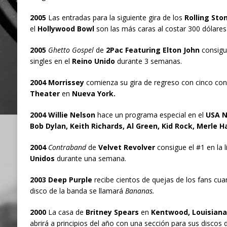
2005
Las entradas para la siguiente gira de los
Rolling Sto
el
Hollywood Bowl
son las más caras al costar 300 dólares
2005
Ghetto Gospel
de
2Pac Featuring Elton John
consigue
singles en el
Reino Unido
durante 3 semanas.
2004 Morrissey
comienza su gira de regreso con cinco con
Theater
en
Nueva York.
2004 Willie Nelson
hace un programa especial en el
USA 
Bob Dylan, Keith Richards, Al Green, Kid Rock, Merle 
2004
Contraband
de
Velvet Revolver
consigue el #1 en la 
Unidos
durante una semana.
2003 Deep Purple
recibe cientos de quejas de los fans cua
disco de la banda se llamará
Bananas.
2000
La casa de
Britney Spears
en
Kentwood, Louisiana
abrirá a principios del año con una sección para sus discos d