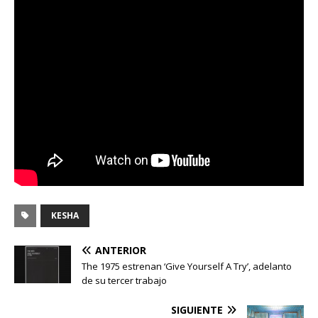
KESHA
ANTERIOR
The 1975 estrenan ‘Give Yourself A Try’, adelanto
de su tercer trabajo
SIGUIENTE