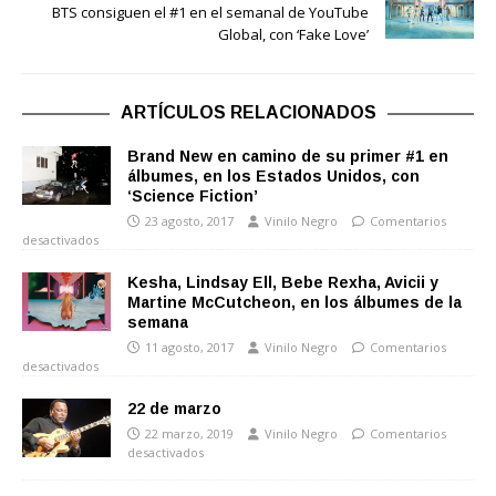
BTS consiguen el #1 en el semanal de YouTube
Global, con ‘Fake Love’
ARTÍCULOS RELACIONADOS
Brand New en camino de su primer #1 en
álbumes, en los Estados Unidos, con
‘Science Fiction’
23 agosto, 2017
Vinilo Negro
Comentarios
desactivados
Kesha, Lindsay Ell, Bebe Rexha, Avicii y
Martine McCutcheon, en los álbumes de la
semana
11 agosto, 2017
Vinilo Negro
Comentarios
desactivados
22 de marzo
22 marzo, 2019
Vinilo Negro
Comentarios
desactivados