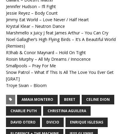
Jennifer Hudson – I’ll Fight
Jessie Reyez – Body Count
Jimmy Eat World – Love Never / Half Heart
Krystal Klear – Neutron Dance
Marshmello x Juicy J feat James Arthur – You Can Cry
Noel Gallagher’s High Flying Birds – It’s A Beautiful World
(Remixes)
R3hab & Conor Maynard – Hold On Tight
Roisin Murphy – All My Dreams / Innocence
Smallpools – Pray For Me
Snow Patrol – What If This Is All The Love You Ever Get
[GRAT]
Troye Sivan – Bloom
AMAIA MONTERO
BERET
CELINE DION
CHARLIE PUTH
CHRISTINA AGUILERA
DAVID OTERO
DVICIO
ENRIQUE IGLESIAS
FLORENCE + THE MACHINE
JESS GLYNNE