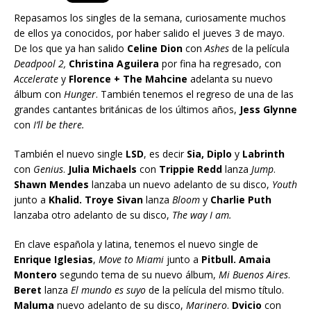
Repasamos los singles de la semana, curiosamente muchos
de ellos ya conocidos, por haber salido el jueves 3 de mayo.
De los que ya han salido
Celine Dion
con
Ashes
de la película
Deadpool 2,
Christina Aguilera
por fina ha regresado, con
Accelerate
y
Florence + The Mahcine
adelanta su nuevo
álbum con
Hunger
. También tenemos el regreso de una de las
grandes cantantes británicas de los últimos años,
Jess Glynne
con
I’ll be there.
También el nuevo single
LSD
, es decir
Sia, Diplo
y
Labrinth
con
Genius
.
Julia Michaels
con
Trippie Redd
lanza
Jump
.
Shawn Mendes
lanzaba un nuevo adelanto de su disco,
Youth
junto a
Khalid.
Troye Sivan
lanza
Bloom
y
Charlie Puth
lanzaba otro adelanto de su disco,
The way I am.
En clave española y latina, tenemos el nuevo single de
Enrique Iglesias
,
Move to Miami
junto a
Pitbull. Amaia
Montero
segundo tema de su nuevo álbum,
Mi Buenos Aires
.
Beret
lanza
El mundo es suyo
de la película del mismo título.
Maluma
nuevo adelanto de su disco,
Marinero
.
Dvicio
con