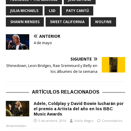
JULIA MICHAELS
LSD
PATY CANTÚ
SHAWN MENDES
SWEET CALIFORNIA
WOLFINE
ANTERIOR
4 de mayo
SIGUIENTE
Shinedown, Leon Bridges, Rae Sremmurd y Belly en
los álbumes de la semana
ARTÍCULOS RELACIONADOS
Adele, Coldplay y David Bowie lucharán por
el premio a Artista del año en los BBC
Music Awards
5 diciembre, 2016
Vinilo Negro
Comentarios
desactivados