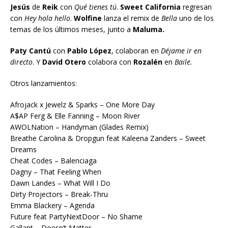
Jesús
de
Reik
con
Qué tienes tú
.
Sweet California
regresan
con
Hey hola hello
.
Wolfine
lanza el remix de
Bella
uno de los
temas de los últimos meses, junto a
Maluma.
Paty Cantú
con
Pablo López
, colaboran en
Déjame ir en
directo
. Y
David Otero
colabora con
Rozalén
en
Baile.
Otros lanzamientos:
Afrojack x Jewelz & Sparks – One More Day
A$AP Ferg & Elle Fanning – Moon River
AWOLNation – Handyman (Glades Remix)
Breathe Carolina & Dropgun feat Kaleena Zanders – Sweet
Dreams
Cheat Codes – Balenciaga
Dagny – That Feeling When
Dawn Landes – What Will I Do
Dirty Projectors – Break-Thru
Emma Blackery – Agenda
Future feat PartyNextDoor – No Shame
Gallant – Doesn’t Matter