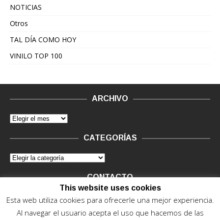
NOTICIAS
Otros
TAL DÍA COMO HOY
VINILO TOP 100
ARCHIVO
CATEGORÍAS
CONTACTO
This website uses cookies
Vinilo Negro.
Consultas de anunciantes y Legal, en vinilo at
Esta web utiliza cookies para ofrecerle una mejor experiencia.
vinilonegro.com
Al navegar el usuario acepta el uso que hacemos de las