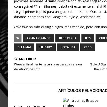
próximas semanas.
Ariana Grande
con
No Tears Left to Cry
conseguir el #1 en álbumes, debuta directamente en el #1
10 y el primer top 10 para un grupo de de K-pop. Otro artis
durante 7 semanas con Gangnam Style y Gentleman #5.
Fake love
ha sido el single digital más vendido, pero con un
ARIANA GRANDE
BEBE REXHA
BTS
CHIL
ELLA MAI
LIL BABY
LISTA USA
ZEDD
ANTERIOR
Weezer finalmente hacen la esperada versión
‘Solo: A Sta
de ‘Africa’, de Toto
Box Offi
ARTÍCULOS RELACIONA