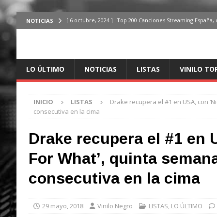
[ 6 octubre, 2024 ]
Top 200 Canciones Streaming España, 
NOTICIAS
[ 4 octubre, 2024 ]
Top 200 Artistas streaming en España,
[ 3 octubre, 2024 ]
Top 100 Artistas Españoles Streaming 
LO ÚLTIMO
NOTICIAS
LISTAS
VINILO TO
ÚLTIMO
[ 2 octubre, 2024 ]
Top 100 Artistas Internacionales Stre
INICIO
LISTAS
Drake recupera el #1 en USA, con ‘N
ÚLTIMO
consecutiva en la cima
[ 6 octubre, 2024 ]
Top 200 Canciones España, del 30 de d
Drake recupera el #1 en 
For What’, quinta seman
consecutiva en la cima
29 mayo, 2018
Vinilo Negro
LISTAS
,
LO ÚLTIMO