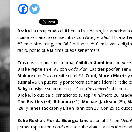
Drake
ha recuperado el #1 en la lista de singles americana 
quinta semana no consecutiva con
Nice for what
. El canadie
#3 en el streaming, con 36.8 millones, #10 en la venta digit
radio, por lo que la cima puede ser efímera.
Tras dos semanas en la cima,
Childish Gambino
con
Amer
Drake
repite en el #3 con
God’s Plan
. Las tres podrían ser 
Malone
con
Psycho
repite en el #4.
Zedd, Maren Morris
y
subir al #5 un puesto, y por tercera semana lidera la radio 
Baby
consigue su primer top 10 con
Yes Indeed
subiendo al 
Drake
, lo que da al canadiense su top 10 número 26.
Mado
The Beatles
(34),
Rihanna
(31),
Michael Jackson
(29),
Ma
(28) y
Janet Jackson
y
Elton John
con 27. Con 25 se qued
Bebe Rexha
y
Florida Georgia Line
bajan al #7 con
Meant
primer top 10 con
Boo’d Up
que sube al #8. La canción toda