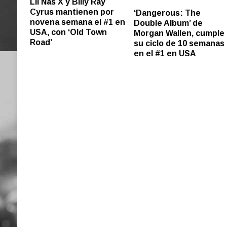
Lil Nas X y Billy Ray
Cyrus mantienen por
‘Dangerous: The
novena semana el #1 en
Double Album’ de
USA, con ‘Old Town
Morgan Wallen, cumple
Road’
su ciclo de 10 semanas
en el #1 en USA