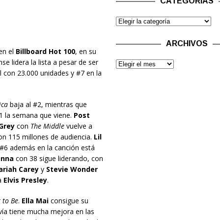
CATEGORÍAS
ARCHIVOS
en el
Billboard Hot 100
, en su
nse lidera la lista a pesar de ser
al con 23.000 unidades y #7 en la
ica
baja al #2, mientras que
#1 la semana que viene.
Post
Grey
con
The Middle
vuelve a
con 115 millones de audiencia.
Lil
#6 además en la canción está
nna
con 38 sigue liderando, con
riah Carey
y
Stevie Wonder
a
Elvis Presley
.
 to Be
.
Ella Mai
consigue su
vía tiene mucha mejora en las