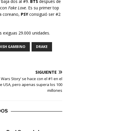
baja dos al #9.
BTS
después de
0 con
Fake Love
. Es su primer top
ta coreano,
PSY
consiguió ser #2
as exiguas 29.000 unidades.
DISH GAMBINO
DRAKE
SIGUIENTE
r Wars Story’ se hace con el #1 en el
ce USA, pero apenas supera los 100
millones
DOS