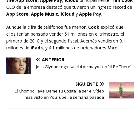
the App Store, Apple Pay, iCloud
principalmente.
Tim Cook
CEO de la empresa destacó que tuvieron un ingreso récord de
App Store, Apple Music, iCloud
y
Apple Pay
.
Aunque la cifra de teléfonos fue menor,
Cook
explicó que
ellos tenían pensado vender 51 millones en el trimestre, el
primero de 2018 y el segundo fiscal. Además vendieron 9.1
millones de
iPads
, y 4.1 millones de ordenadores
Mac.
ANTERIOR
Jess Glynne regresa el 4 de mayo con ‘I’ll Be There’
SIGUIENTE
El Chombo lleva ‘Dame Tu Cosita’, a ser el vídeo
más visto en YouTube, la semana pasada