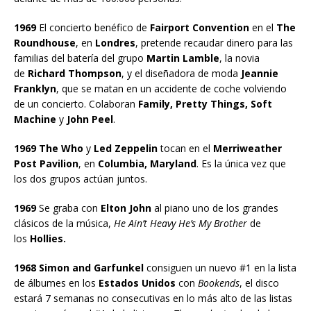
1969
El concierto benéfico de
Fairport Convention
en el
The
Roundhouse
, en
Londres
, pretende recaudar dinero para las
familias del batería del grupo
Martin Lamble
, la novia
de
Richard Thompson
, y el diseñadora de moda
Jeannie
Franklyn
, que se matan en un accidente de coche volviendo
de un concierto. Colaboran
Family, Pretty Things, Soft
Machine
y
John Peel
.
1969 The Who
y
Led Zeppelin
tocan en el
Merriweather
Post Pavilion
, en
Columbia, Maryland
. Es la única vez que
los dos grupos actúan juntos.
1969
Se graba con
Elton John
al piano uno de los grandes
clásicos de la música,
He Ain’t Heavy He’s My Brother
de
los
Hollies.
1968 Simon and Garfunkel
consiguen un nuevo #1 en la lista
de álbumes en los
Estados Unidos
con
Bookends
, el disco
estará 7 semanas no consecutivas en lo más alto de las listas