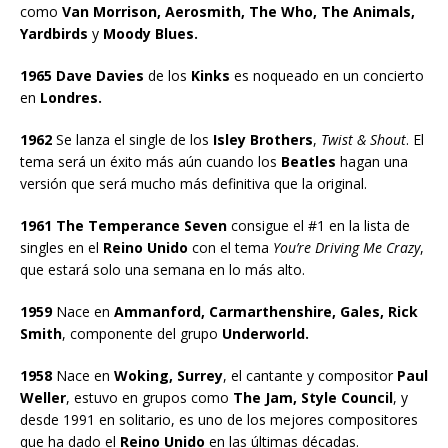
como
Van Morrison, Aerosmith, The Who, The Animals,
Yardbirds
y
Moody Blues.
1965 Dave Davies
de los
Kinks
es noqueado en un concierto
en
Londres.
1962
Se lanza el single de los
Isley Brothers
,
Twist & Shout
. El
tema será un éxito más aún cuando los
Beatles
hagan una
versión que será mucho más definitiva que la original.
1961 The Temperance Seven
consigue el #1 en la lista de
singles en el
Reino Unido
con el tema
You’re Driving Me Crazy
,
que estará solo una semana en lo más alto.
1959
Nace en
Ammanford, Carmarthenshire, Gales, Rick
Smith
, componente del grupo
Underworld.
1958
Nace en
Woking, Surrey
, el cantante y compositor
Paul
Weller
, estuvo en grupos como
The Jam, Style Council
, y
desde 1991 en solitario, es uno de los mejores compositores
que ha dado el
Reino Unido
en las últimas décadas.