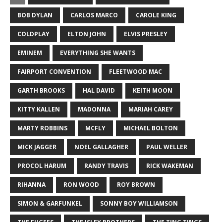
BOB DYLAN
CARLOS MARCO
CAROLE KING
COLDPLAY
ELTON JOHN
ELVIS PRESLEY
EMINEM
EVERYTHING SHE WANTS
FAIRPORT CONVENTION
FLEETWOOD MAC
GARTH BROOKS
HAL DAVID
KEITH MOON
KITTY KALLEN
MADONNA
MARIAH CAREY
MARTY ROBBINS
MCFLY
MICHAEL BOLTON
MICK JAGGER
NOEL GALLAGHER
PAUL WELLER
PROCOL HARUM
RANDY TRAVIS
RICK WAKEMAN
RIHANNA
RON WOOD
ROY BROWN
SIMON & GARFUNKEL
SONNY BOY WILLIAMSON