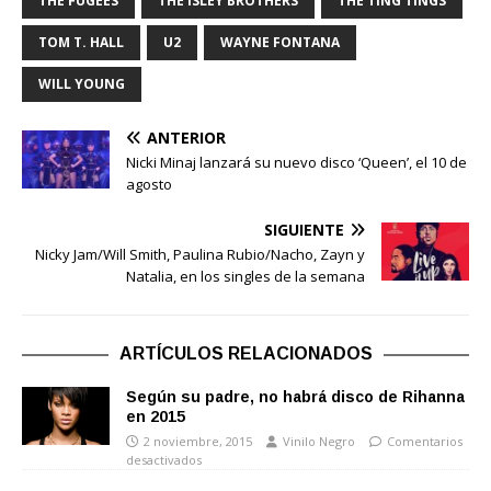
THE FUGEES
THE ISLEY BROTHERS
THE TING TINGS
TOM T. HALL
U2
WAYNE FONTANA
WILL YOUNG
ANTERIOR
Nicki Minaj lanzará su nuevo disco ‘Queen’, el 10 de
agosto
SIGUIENTE
Nicky Jam/Will Smith, Paulina Rubio/Nacho, Zayn y
Natalia, en los singles de la semana
ARTÍCULOS RELACIONADOS
Según su padre, no habrá disco de Rihanna
en 2015
2 noviembre, 2015
Vinilo Negro
Comentarios
desactivados