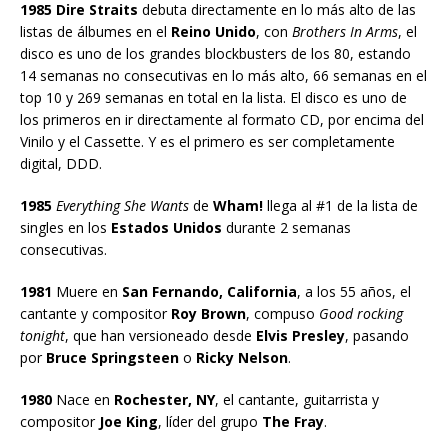
1985 Dire Straits
debuta directamente en lo más alto de las
listas de álbumes en el
Reino Unido
, con
Brothers In Arms
, el
disco es uno de los grandes blockbusters de los 80, estando
14 semanas no consecutivas en lo más alto, 66 semanas en el
top 10 y 269 semanas en total en la lista. El disco es uno de
los primeros en ir directamente al formato CD, por encima del
Vinilo y el Cassette. Y es el primero es ser completamente
digital, DDD.
1985
Everything She Wants
de
Wham!
llega al #1 de la lista de
singles en los
Estados Unidos
durante 2 semanas
consecutivas.
1981
Muere en
San Fernando, California
, a los 55 años, el
cantante y compositor
Roy Brown
, compuso
Good rocking
tonight
, que han versioneado desde
Elvis Presley
, pasando
por
Bruce Springsteen
o
Ricky Nelson
.
1980
Nace en
Rochester, NY
, el cantante, guitarrista y
compositor
Joe King
, líder del grupo
The Fray
.