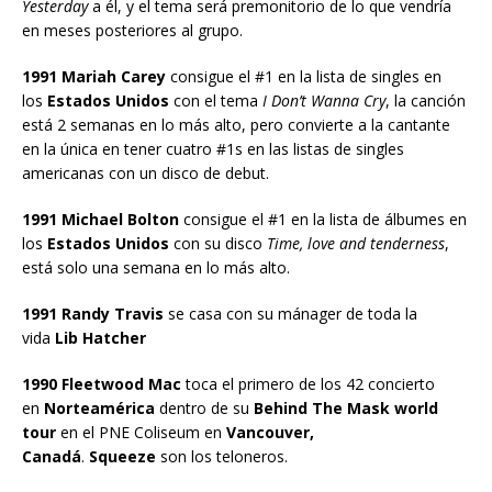
Yesterday
a él, y el tema será premonitorio de lo que vendría
en meses posteriores al grupo.
1991 Mariah Carey
consigue el #1 en la lista de singles en
los
Estados Unidos
con el tema
I Don’t Wanna Cry
, la canción
está 2 semanas en lo más alto, pero convierte a la cantante
en la única en tener cuatro #1s en las listas de singles
americanas con un disco de debut.
1991 Michael Bolton
consigue el #1 en la lista de álbumes en
los
Estados Unidos
con su disco
Time, love and tenderness
,
está solo una semana en lo más alto.
1991 Randy Travis
se casa con su mánager de toda la
vida
Lib Hatcher
1990 Fleetwood Mac
toca el primero de los 42 concierto
en
Norteamérica
dentro de su
Behind The Mask world
tour
en el PNE Coliseum en
Vancouver,
Canadá
.
Squeeze
son los teloneros.