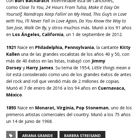
con
Burt Bacharach
. Interminable lista de canciones,
como
Close To You, 24 Hours From Tulsa, Make It Easy On
Yourself, Raindrops Keep Fallin’ on My Head, This Guy’s in Love
with You, I’ll Never Fall in Love Again, Do You Know the Way to
San Jose, Walk On By,
y otros muchos más. Murió a los 91 años
en
Los Ángeles, California
, un 1 de septiembre de 2012.
1921
Nace en
Philadelphia, Pennsylvania
, la cantante
Kitty
Kallen
una de las grandes vocalistas de los años 40 y 50, con
más de 40 éxitos en las listas, trabajó con
Jimmy
Dorsey
y
Harry James
. Su tema de 1954,
Little things mean a
lot
está considerado como uno de los grandes éxitos de antes
del rock and roll que vendió más de 2 millones de copias.
Murió el 7 de enero de 2016 a los 94 años en
Cuernavaca,
México
.
1893
Nace en
Monarat, Virginia, Pop Stoneman
, uno de los
primeros artistas comerciales del country. Murió a los 75 años
un 14 de junio de 1968.
ARIANA GRANDE
BARBRA STREISAND