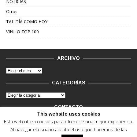
NOTICIAS
Otros
TAL DÍA COMO HOY
VINILO TOP 100
ARCHIVO
CATEGORÍAS
CONTACTO
This website uses cookies
Vinilo Negro.
Consultas de anunciantes y Legal, en vinilo at
Esta web utiliza cookies para ofrecerle una mejor experiencia.
vinilonegro.com
Al navegar el usuario acepta el uso que hacemos de las