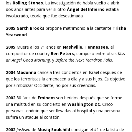
los
Rolling Stones
. La investigación de había vuelto a abrir
dos años antes para ver si otro
Ángel del Infierno
estaba
involucrado, teoría que fue desestimada.
2005 Garth Brooks
propone matrimonio a la cantante
Trisha
Yearwood
.
2005
Muere a los 71 años en
Nashville, Tennessee
, el
compositor de country
Ben Peters
, compuso entre otras
Kiss
an Angel Good Morning
, y
Before the Next Teardrop Falls
.
2004 Madonna
cancela tres conciertos en Israel después de
que los terroristas la amenacen a ella y a sus hijos. Es objetivo
por simbolizar Occidente, no por sus creencias.
2002
30 fans de
Eminem
son heridos después que se forme
una multitud en su concierto en
Washington DC
. Cinco
personas tendrán que ser llevadas al hospital y una persona
sufrirá un ataque al corazón.
2002
Juslisen
de
Musiq Soulchild
consigue el #1 de la lista de