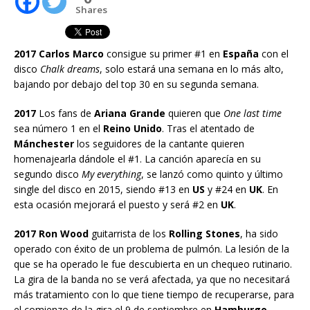
Shares
2017 Carlos Marco
consigue su primer #1 en
España
con el
disco
Chalk dreams
, solo estará una semana en lo más alto,
bajando por debajo del top 30 en su segunda semana.
2017
Los fans de
Ariana Grande
quieren que
One last time
sea número 1 en el
Reino Unido
. Tras el atentado de
Mánchester
los seguidores de la cantante quieren
homenajearla dándole el #1. La canción aparecía en su
segundo disco
My everything
, se lanzó como quinto y último
single del disco en 2015, siendo #13 en
US
y #24 en
UK
. En
esta ocasión mejorará el puesto y será #2 en
UK
.
2017 Ron Wood
guitarrista de los
Rolling Stones
, ha sido
operado con éxito de un problema de pulmón. La lesión de la
que se ha operado le fue descubierta en un chequeo rutinario.
La gira de la banda no se verá afectada, ya que no necesitará
más tratamiento con lo que tiene tiempo de recuperarse, para
el comienzo de la gira el 9 de septiembre en
Hamburgo
.