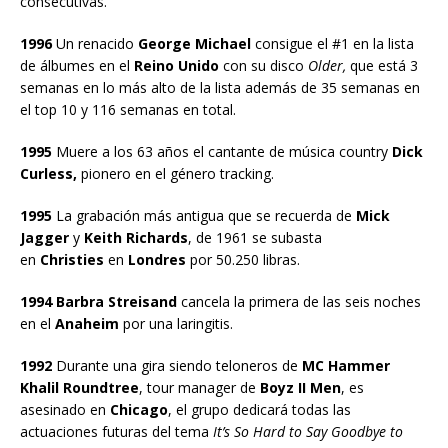
consecutivas.
1996
Un renacido
George Michael
consigue el #1 en la lista
de álbumes en el
Reino Unido
con su disco
Older,
que está 3
semanas en lo más alto de la lista además de 35 semanas en
el top 10 y 116 semanas en total.
1995
Muere a los 63 años el cantante de música country
Dick
Curless,
pionero en el género tracking.
1995
La grabación más antigua que se recuerda de
Mick
Jagger
y
Keith Richards
, de 1961 se subasta
en
Christies
en
Londres
por 50.250 libras.
1994 Barbra Streisand
cancela la primera de las seis noches
en el
Anaheim
por una laringitis.
1992
Durante una gira siendo teloneros de
MC Hammer
Khalil Roundtree
, tour manager de
Boyz II Men
, es
asesinado en
Chicago
, el grupo dedicará todas las
actuaciones futuras del tema
It’s So Hard to Say Goodbye to