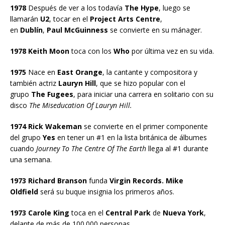
1978
Después de ver a los todavía
The Hype
, luego se
llamarán
U2
, tocar en el
Project Arts Centre
,
en
Dublín
,
Paul McGuinness
se convierte en su mánager.
1978 Keith Moon
toca con los
Who
por última vez en su vida.
1975
Nace en
East Orange
, la cantante y compositora y
también actriz
Lauryn Hill
, que se hizo popular con el
grupo
The Fugees
, para iniciar una carrera en solitario con su
disco
The Miseducation Of Lauryn Hill.
1974 Rick Wakeman
se convierte en el primer componente
del grupo
Yes
en tener un #1 en la lista británica de álbumes
cuando
Journey To The Centre Of The Earth
llega al #1 durante
una semana.
1973 Richard Branson
funda
Virgin Records. Mike
Oldfield
será su buque insignia los primeros años.
1973 Carole King
toca en el
Central Park
de
Nueva York
,
delante de más de 100.000 personas.