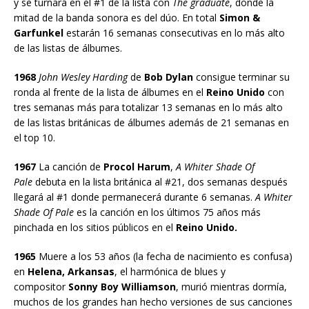
y se turnará en el #1 de la lista con
The graduate
, donde la
mitad de la banda sonora es del dúo. En total
Simon &
Garfunkel
estarán 16 semanas consecutivas en lo más alto
de las listas de álbumes.
1968
John Wesley Harding
de
Bob Dylan
consigue terminar su
ronda al frente de la lista de álbumes en el
Reino Unido
con
tres semanas más para totalizar 13 semanas en lo más alto
de las listas británicas de álbumes además de 21 semanas en
el top 10.
1967
La canción de
Procol Harum
,
A Whiter Shade Of
Pale
debuta en la lista británica al #21, dos semanas después
llegará al #1 donde permanecerá durante 6 semanas.
A Whiter
Shade Of Pale
es la canción en los últimos 75 años más
pinchada en los sitios públicos en el
Reino Unido.
1965
Muere a los 53 años (la fecha de nacimiento es confusa)
en
Helena, Arkansas
, el harmónica de blues y
compositor
Sonny Boy Williamson
, murió mientras dormía,
muchos de los grandes han hecho versiones de sus canciones