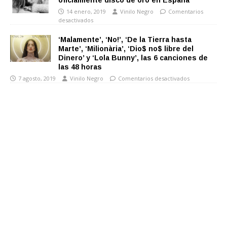
oficialmente disco de oro en España
14 enero, 2019
Vinilo Negro
Comentarios
desactivados
‘Malamente’, ‘No!’, ‘De la Tierra hasta
Marte’, ‘Milionària’, ‘Dio$ no$ libre del
Dinero’ y ‘Lola Bunny’, las 6 canciones de
las 48 horas
7 agosto, 2019
Vinilo Negro
Comentarios desactivados