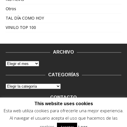
Otros
TAL DÍA COMO HOY
VINILO TOP 100
ARCHIVO
CATEGORÍAS
CONTACTO
This website uses cookies
Vinilo Negro.
Consultas de anunciantes y Legal, en vinilo at
Esta web utiliza cookies para ofrecerle una mejor experiencia.
vinilonegro.com
Al navegar el usuario acepta el uso que hacemos de las
cookies.
Leer