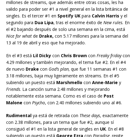
millones de streams, que además entre otras cosas, les ha
valido para poder ser #1 a nivel general en la lista británica de
singles. Es el tercer #1 en
Spotify UK
para
Calvin Harris
y el
segundo para
Dua Lipa
, tras el enorme éxito de
New rules.
En
el #2 bajando después de solo una semana en la cima, está
Nice for what
de
Drake,
con 5.17 millones para la semana del
13 al 19 de abril y eso que ha mejorado.
En el #3 está
Lil Dicky
con
Chris Brown
con
Freaky friday
con
4.29 millones y también mejorando, el tema fue #2. En el #4
de nuevo
Drake
con
God’s plan,
que fue 11 semanas #1 con
3.18 millones, baja muy ligeramente en streams. En el #5
subiendo un puesto está
Marshmello
con
Anne-Marie
y
Friends
. La canción suma 2.48 millones y mejorando
notablemente esta semana. Como es el caso de
Post
Malone
con
Psycho
, con 2.40 millones subiendo uno al #6.
Rudimental
ya está de retirada con
These days
, exactamente
con 2.38 millones, para un tema que fue #2, aunque sí
consiguió el #1 en la lista general de singles en
UK
. En el #8
subiendo un puesto está
George Ezra
con
Paradise,
repite