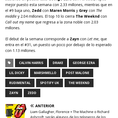
mejor puesto esta semana con 2.33 millones, mientras que en
el #9 baja uno,
Zedd
con
Maren Morris
y
Grey
con
The
middle
y 2.04 millones. El top 10 lo cierra
The Weeknd
con
Call out my name
que regresa a la zona noble con 2.03
millones.
El debut de la semana corresponde a
Zayn
con
Let me
, que
entra en el #31, un puesto un poco por debajo de lo esperado
con 1.13 millones.
CALVIN HARRIS
DRAKE
GEORGE EZRA
LIL DICKY
MARSHMELLO
POST MALONE
RUDIMENTAL
SPOTIFY UK
THE WEEKND
ZAYN
ZEDD
ANTERIOR
Liam Gallagher, Florence + The Machine o Richard
Ashcroft, serán algunos de los teloneros de los