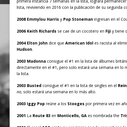
primera instancia 7 semanas en la lista, logrará permanecer
lista, reviviendo en 2016 con la publicación de su segunda c
2008 Emmylou Harris
y
Pop Stoneman
ingresan en el Co
2006 Keith Richards
se cae de un cocotero en
Fiji
y tiene q
2004 Elton John
dice que
American Idol
es racista al elimi
Hudson
.
2003 Madonna
consigue el #1 en la lista de álbumes britán
directamente en el #1, pero solo estará una semana en lo 
la lista.
2003 Busted
consigue el #1 en la lista de singles en el
Rein
no,
solo estará una semana en lo más alto.
2003 Iggy Pop
reúne a los
Stooges
por primera vez en año
2001
La
Route 83
en
Monticello, GA
es nombrada the
Tri