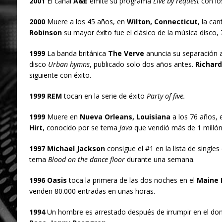
2001
El canal
A&E
emite su programa
Live by request
con lo
2000
Muere a los 45 años, en
Wilton, Connecticut
, la can
Robinson
su mayor éxito fue el clásico de la música disco,
1999
La banda británica
The Verve
anuncia su separación a
disco
Urban hymns
, publicado solo dos años antes.
Richard
siguiente con éxito.
1999 REM
tocan en la serie de éxito
Party of five.
1999
Muere en
Nueva Orleans, Louisiana
a los 76 años, 
Hirt
, conocido por se tema
Java
que vendió más de 1 millón
1997 Michael Jackson
consigue el #1 en la lista de singles
tema
Blood on the dance floor
durante una semana.
1996 Oasis
toca la primera de las dos noches en el
Maine 
venden 80.000 entradas en unas horas.
1994
Un hombre es arrestado después de irrumpir en el domi