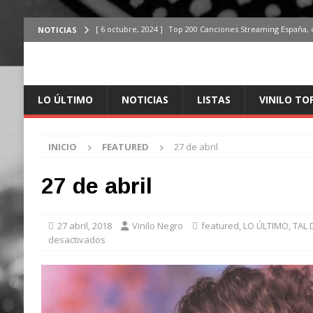
[ 6 octubre, 2024 ]
Top 200 Canciones Streaming España, 
NOTICIAS
[ 4 octubre, 2024 ]
Top 200 Artistas streaming en España,
[ 3 octubre, 2024 ]
Top 100 Artistas Españoles Streaming 
LO ÚLTIMO
NOTICIAS
LISTAS
VINILO TO
ÚLTIMO
[ 2 octubre, 2024 ]
Top 100 Artistas Internacionales Stre
INICIO
FEATURED
27 de abril
ÚLTIMO
[ 6 octubre, 2024 ]
Top 200 Canciones España, del 30 de d
27 de abril
27 abril, 2018
Vinilo Negro
featured
,
LO ÚLTIMO
,
TAL 
desactivados