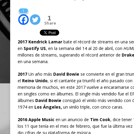
1
1
Share
2017 Kendrick Lamar
bate el récord de streams en una s
en
Spotify US
, en la semana del 14 al 20 de abril, con
HUMB
millones de streams, superando el récord anterior de
Drak
en una semana.
2017
Un año más
David Bowie
se convierte en el gran triu
el
Reino Unido
, si el cantante ya triunfó el año pasado con
memoria de muchos, en este 2017 vuelve a encaramarse con
en singles como en álbumes. El single más vendido fue el E
álbumes
David Bowie
consiguió el vinilo más vendido con
1974 en
Los Ángeles,
un vinilo triple, con cinco caras.
2016 Apple Music
en un anuncio de
Tim Cook
, dice tener
los 11 que tenía en el mes de febrero, que fue la última ve
dio cifras de su plataforma de música.