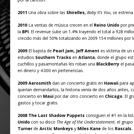
2011
Una obra sobre las
Shirelles,
Baby It’s You
, se estrena
2010
La ventas de música crecen en el
Reino Unido
por pri
la
BPI
. El revenue sube un 1.4% trayendo el total a 928 mill
crecido más del 50% totalizando en 2009 154 millones por l
2009
El bajista de
Pearl Jam, Jeff Ament
es víctima de un 
estudios
Southern Tracks
en
Atlanta
, donde el grupo es
cuchillos y pasamontañas les roban una
BlackBerry
el pasa
en dinero y 4.000 en pertenencias.
2009 Aerosmith
dan un concierto gratis en
Hawaii
para apl
querían demandarlos, la historia venía de dos años antes, 
concierto en
Maui
por dar otro concierto en
Chicago
. El g
gastos y tocar gratis.
2008 The Last Shadow Puppets
consiguen el #1 en la lis
Unido
con su disco
The Age of the Understatement
, el grup
Turner
de
Arctic Monkeys
y
Miles Kane
de los
Rascals.