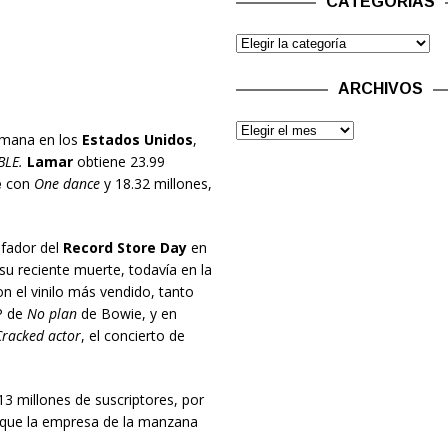
CATEGORÍAS
ARCHIVOS
emana en los
Estados Unidos
,
LE.
Lamar
obtiene 23.99
e
con
One dance
y 18.32 millones,
nfador del
Record Store Day
en
 su reciente muerte, todavía en la
 el vinilo más vendido, tanto
P de
No plan
de Bowie, y en
Cracked actor
, el concierto de
 13 millones de suscriptores, por
z que la empresa de la manzana