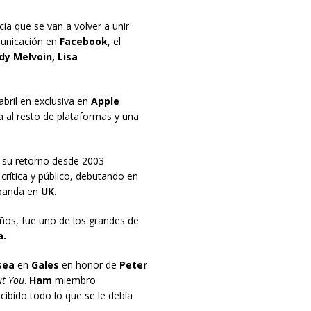
cia que se van a volver a unir
municación en
Facebook
, el
y Melvoin, Lisa
 abril en exclusiva en
Apple
ría al resto de plataformas y una
es su retorno desde 2003
crítica y público, debutando en
 banda en
UK
.
ños, fue uno de los grandes de
a.
sea
en
Gales
en honor de
Peter
t You
.
Ham
miembro
cibido todo lo que se le debía