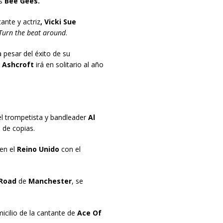
s
Bee Gees.
tante y actriz
, Vicki Sue
Turn the beat around
.
 pesar del éxito de su
 Ashcroft
irá en solitario al año
el trompetista y bandleader
Al
 de copias.
 en el
Reino Unido
con el
Road
de
Manchester
, se
cilio de la cantante de
Ace Of