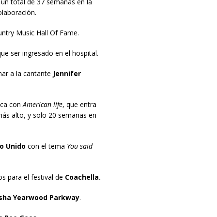
 un total de 37 semanas en la
olaboración.
untry Music Hall Of Fame.
ue ser ingresado en el hospital.
nar a la cantante
Jennifer
ica con
American life
, que entra
más alto, y solo 20 semanas en
o Unido
con el tema
You said
s para el festival de
Coachella.
sha Yearwood Parkway
.