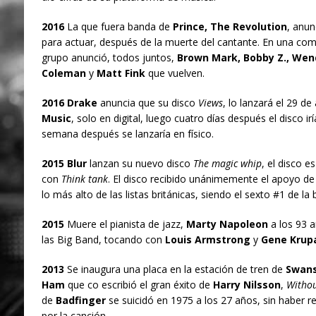
2016
La que fuera banda de
Prince, The Revolution
, anun
para actuar, después de la muerte del cantante. En una co
grupo anunció, todos juntos,
Brown Mark, Bobby Z., Wend
Coleman
y
Matt Fink
que vuelven.
2016 Drake
anuncia que su disco
Views
, lo lanzará el 29 de
Music
, solo en digital, luego cuatro días después el disco i
semana después se lanzaría en físico.
2015 Blur
lanzan su nuevo disco
The magic whip
, el disco 
con
Think tank
. El disco recibido unánimemente el apoyo de 
lo más alto de las listas británicas, siendo el sexto #1 de la
2015
Muere el pianista de jazz,
Marty Napoleon
a los 93 a
las Big Band, tocando con
Louis Armstrong
y
Gene Krup
2013
Se inaugura una placa en la estación de tren de
Swan
Ham
que co escribió el gran éxito de
Harry Nilsson
,
Withou
de
Badfinger
se suicidó en 1975 a los 27 años, sin haber re
por la canción.