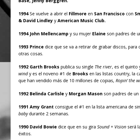
Base, Jenny Berggren.
1994
Se vuelve a abrir el
Fillmore
en
San Francisco
con
Sm
& David Lindley
y
American Music Club.
1994 John Mellencamp
y su mujer
Elaine
son padres de un
1993 Prince
dice que se va a retirar de grabar discos, para 
otras cosas.
1992 Garth Brooks
publica su single
The river
, es el quinto
wind
y es el noveno #1 de
Brooks
en las listas country, la 
que han vendido más de 10 millones de copias,
Ropin’ the wi
1992 Belinda Carlisle
y
Morgan Mason
son padres de un
1991 Amy Grant
consigue el #1 en la lista americana de si
baby
durante 2 semanas.
1990 David Bowie
dice que en su gira
Sound + Vision
será l
éxitos.