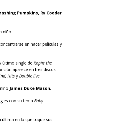
ashing Pumpkins, Ry Cooder
 niño.
concentrarse en hacer películas y
 y último single de
Ropin’ the
canción aparece en tres discos
nd, Hits
y
Double live
.
 niño
James Duke Mason.
ngles con su tema
Baby
a última en la que toque sus