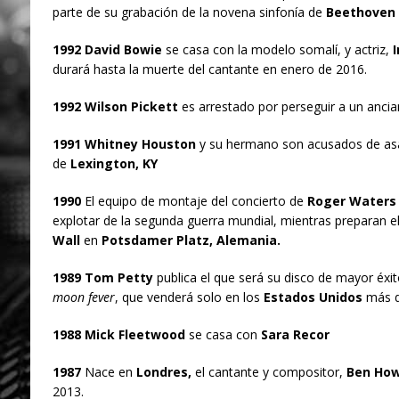
parte de su grabación de la novena sinfonía de
Beethoven
1992 David Bowie
se casa con la modelo somalí, y actriz,
I
durará hasta la muerte del cantante en enero de 2016.
1992 Wilson Pickett
es arrestado por perseguir a un anci
1991 Whitney Houston
y su hermano son acusados de asal
de
Lexington, KY
1990
El equipo de montaje del concierto de
Roger Waters
explotar de la segunda guerra mundial, mientras preparan el
Wall
en
Potsdamer Platz, Alemania.
1989 Tom Petty
publica el que será su disco de mayor éxi
moon fever
, que venderá solo en los
Estados Unidos
más de
1988 Mick Fleetwood
se casa con
Sara Recor
1987
Nace en
Londres,
el cantante y compositor,
Ben Ho
2013.