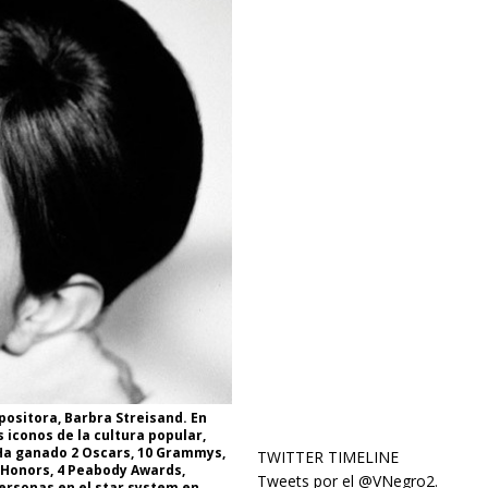
positora, Barbra Streisand. En
 iconos de la cultura popular,
Ha ganado 2 Oscars, 10 Grammys,
TWITTER TIMELINE
 Honors, 4 Peabody Awards,
Tweets por el @VNegro2.
personas en el star system en