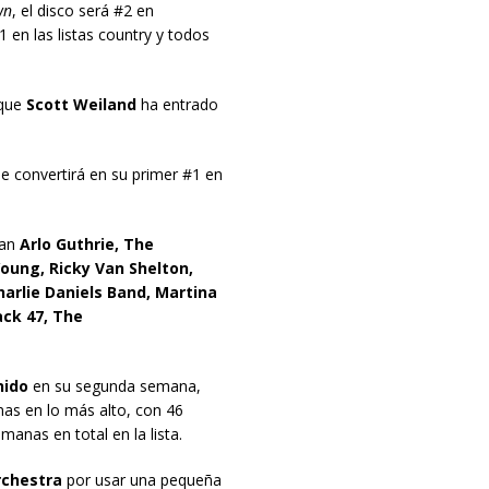
wn
, el disco será #2 en
1 en las listas country y todos
que
Scott Weiland
ha entrado
se convertirá en su primer #1 en
can
Arlo Guthrie, The
Young, Ricky Van Shelton,
harlie Daniels Band, Martina
ack 47, The
nido
en su segunda semana,
as en lo más alto, con 46
nas en total en la lista.
rchestra
por usar una pequeña