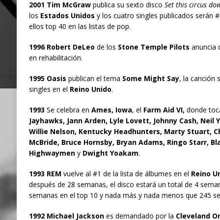
2001 Tim McGraw
publica su sexto disco
Set this circus do
los
Estados Unidos
y los cuatro singles publicados serán #
ellos top 40 en las listas de pop.
1996 Robert DeLeo
de los
Stone Temple Pilots
anuncia 
en rehabilitación.
1995 Oasis
publican el tema
Some Might Say
, la canción 
singles en el
Reino Unido
.
1993
Se celebra en
Ames, Iowa
, el
Farm Aid VI,
donde to
Jayhawks, Jann Arden, Lyle Lovett, Johnny Cash, Neil 
Willie Nelson, Kentucky Headhunters, Marty Stuart, C
McBride, Bruce Hornsby, Bryan Adams, Ringo Starr, Bl
Highwaymen
y
Dwight Yoakam
.
1993 REM
vuelve al #1 de la lista de álbumes en el
Reino U
después de 28 semanas, el disco estará un total de 4 seman
semanas en el top 10 y nada más y nada menos que 245 sema
1992 Michael Jackson
es demandado por la
Cleveland O