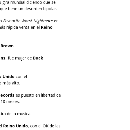
u gira mundial diciendo que se
que tiene un desorden bipolar.
co
Favourite Worst Nightmare
en
más rápida venta en el
Reino
 Brown
.
ens
, fue mujer de
Buck
o Unido
con el
 más alto.
ecords
es puesto en libertad de
 10 meses.
ira de la música.
el
Reino Unido
, con el OK de las