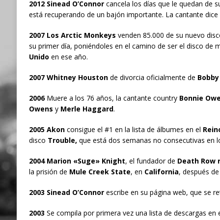
2012 Sinead O’Connor
cancela los días que le quedan de s
está recuperando de un bajón importante. La cantante dice 
2007 Los Arctic Monkeys
venden 85.000 de su nuevo dis
su primer día, poniéndoles en el camino de ser el disco de 
Unido
en ese año.
2007 Whitney Houston
de divorcia oficialmente de
Bobby
2006
Muere a los 76 años, la cantante country
Bonnie Ow
Owens
y
Merle Haggard
.
2005 Akon
consigue el #1 en la lista de álbumes en el
Rein
disco
Trouble,
que está dos semanas no consecutivas en lo
2004 Marion «Suge» Knight
, el fundador de
Death Row r
la prisión de
Mule Creek State
, en
California
, después de
2003 Sinead O’Connor
escribe en su página web, que se ret
2003
Se compila por primera vez una lista de descargas en 