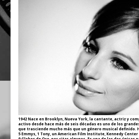
1942 Nace en Brooklyn, Nueva York, la cantante, actriz y com
activo desde hace más de seis décadas es uno de los grandes
que trasciende mucho más que un género musical definido. 
5 Emmys, 1 Tony, un American Film Institute, Kennedy Center
9 Globos de Oro, por citar algunos. Es una de las dos únicas 