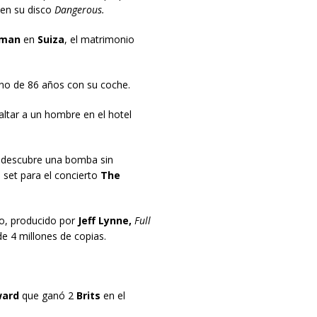
en su disco
Dangerous.
man
en
Suiza
, el matrimonio
ano de 86 años con su coche.
tar a un hombre en el hotel
descubre una bomba sin
 set para el concierto
The
to, producido por
Jeff Lynne,
Full
 4 millones de copias.
ward
que ganó 2
Brits
en el