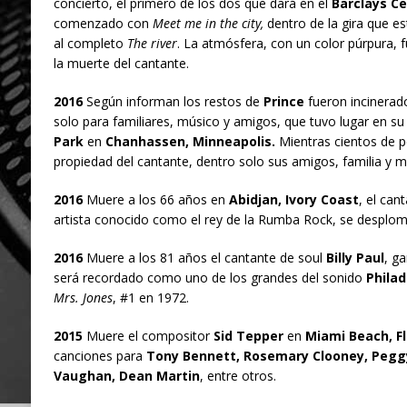
concierto, el primero de los dos que dará en el
Barclays C
comenzado con
Meet me in the city,
dentro de la gira que e
al completo
The river
. La atmósfera, con un color púrpura, 
la muerte del cantante.
2016
Según informan los restos de
Prince
fueron incinerado
solo para familiares, músico y amigos, que tuvo lugar en su
Park
en
Chanhassen, Minneapolis.
Mientras cientos de p
propiedad del cantante, dentro solo sus amigos, familia y m
2016
Muere a los 66 años en
Abidjan, Ivory Coast
, el ca
artista conocido como el rey de la Rumba Rock, se desplo
2016
Muere a los 81 años el cantante de soul
Billy Paul
, g
será recordado como uno de los grandes del sonido
Philad
Mrs. Jones
, #1 en 1972.
2015
Muere el compositor
Sid Tepper
en
Miami Beach, Fl
canciones para
Tony Bennett, Rosemary Clooney, Peggy 
Vaughan, Dean Martin
, entre otros.