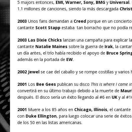
5 majors entonces,
EMI, Warner, Sony, BMG
y
Universal
.
1.1 millones de canciones, siendo la más descargada
Chris
2003
Unos fans demandan a
Creed
porque en un concierto 
cantante
Scott Stapp
estaba tan borracho que no podía rec
2003 Las Dixie Chicks
lanzan una campaña para explicar la 
cantante
Natalie Maines
sobre la guerra de
Irak
, la canta
un día antes, el trío había recibido el apoyo de
Bruce Sprin
además en la portada de
EW
.
2002 Jewel
se cae del caballo y se rompe costillas y varios
2001
Los
Bee Gees
publican su disco
This is where I came i
convertirá en su último trabajo debido a la muerte de
Mauri
después. El disco sería un éxito llegando al #6 en
UK
y al #1
2001
Muere a los 85 años en
Chicago, Illinois
, el cantante
con
Duke Ellington
, para luego colocar una serie de éxitos 
de los 50 en las listas americanas.