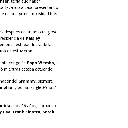
enter
, tenía que haber
stá llevando a cabo presentando
fue de una gran emotividad tras
s después de un acto religioso,
 residencia de
Paisley
ersonas estaban fuera de la
úsicos estuvieron.
ntante congolés
Papa Wemba
, el
mó mientras estaba actuando.
anador del
Grammy
, siempre
elphia
, y por su single
Me and
orida
a los 96 años, compuso
Lee, Frank Sinatra, Sarah