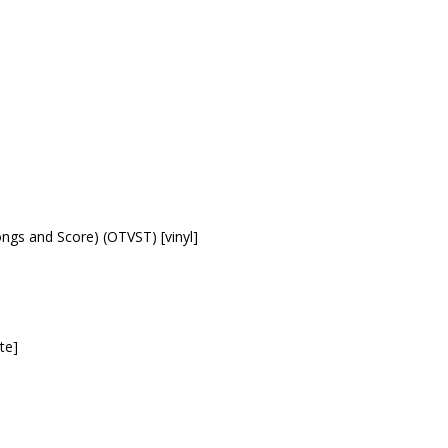
gs and Score) (OTVST) [vinyl]
te]