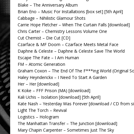
Blake – The Anniversary Album
Brian Eno – Music For Installations [box set] [5th April]
Cabbage – Nihilistic Glamour Shots
Carrie Hope Fletcher – When The Curtain Falls [download]
Chris Carter – Chemistry Lessons Volume One
Cut Chemist – Die Cut [CD]
Czarface & MF Doom – Czarface Meets Metal Face
Daphne & Celeste – Daphne & Celeste Save The World
Escape The Fate – I Am Human
FM – Atomic Generation
Graham Coxon – The End Of The F***ing World (Original Son
Haley Heynderickx – I Need To Start A Garden
Her – Her [download]
K Koke – FFF Prison (MA) [download]
Kali Uchis – Isolation [download] [5th April]
Kate Nash – Yesterday Was Forever [download / CD from si
Light The Torch – Revival
Logistics – Hologram
The Manhattan Transfer – The Junction [download]
Mary Chapin Carpenter – Sometimes Just The Sky