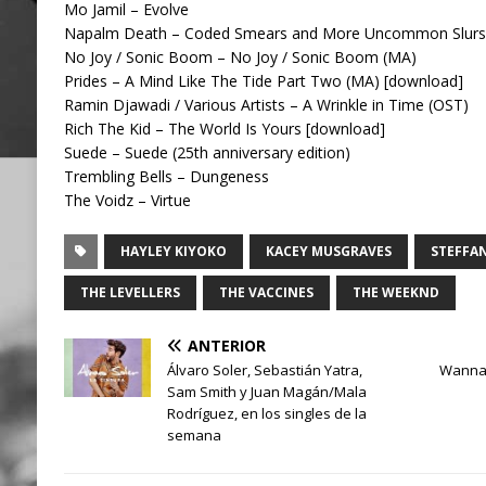
Mo Jamil – Evolve
Napalm Death – Coded Smears and More Uncommon Slurs
No Joy / Sonic Boom – No Joy / Sonic Boom (MA)
Prides – A Mind Like The Tide Part Two (MA) [download]
Ramin Djawadi / Various Artists – A Wrinkle in Time (OST)
Rich The Kid – The World Is Yours [download]
Suede – Suede (25th anniversary edition)
Trembling Bells – Dungeness
The Voidz – Virtue
HAYLEY KIYOKO
KACEY MUSGRAVES
STEFFA
THE LEVELLERS
THE VACCINES
THE WEEKND
ANTERIOR
Álvaro Soler, Sebastián Yatra,
Wanna 
Sam Smith y Juan Magán/Mala
Rodríguez, en los singles de la
semana