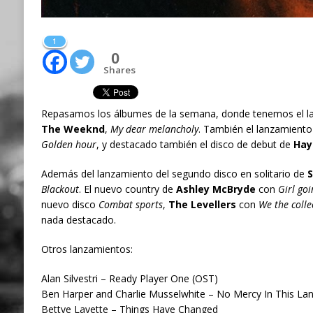
1
0
Shares
Repasamos los álbumes de la semana, donde tenemos el la
The Weeknd
,
My dear melancholy
. También el lanzamient
Golden hour
, y destacado también el disco de debut de
Hay
Además del lanzamiento del segundo disco en solitario de
S
Blackout
. El nuevo country de
Ashley McBryde
con
Girl go
nuevo disco
Combat sports
,
The Levellers
con
We the collec
nada destacado.
Otros lanzamientos:
Alan Silvestri – Ready Player One (OST)
Ben Harper and Charlie Musselwhite – No Mercy In This La
Bettye Lavette – Things Have Changed