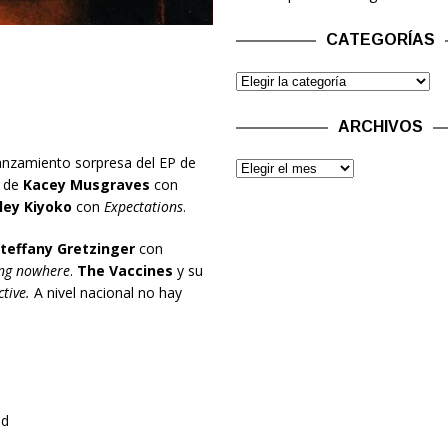
CATEGORÍAS
ARCHIVOS
nzamiento sorpresa del EP de
o de
Kacey Musgraves
con
ley Kiyoko
con
Expectations
.
teffany Gretzinger
con
ing nowhere
.
The Vaccines
y su
tive.
A nivel nacional no hay
nd