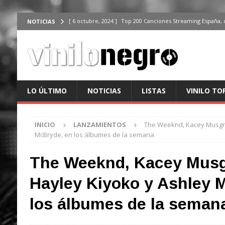
[ 6 octubre, 2024 ]
Top 200 Canciones Streaming España, 
NOTICIAS
[ 4 octubre, 2024 ]
Top 200 Artistas streaming en España,
[ 3 octubre, 2024 ]
Top 100 Artistas Españoles Streaming 
ÚLTIMO
[ 2 octubre, 2024 ]
Top 100 Artistas Internacionales Stre
LO ÚLTIMO
NOTICIAS
LISTAS
VINILO TO
ÚLTIMO
[ 6 octubre, 2024 ]
Top 200 Canciones España, del 30 de d
INICIO
LANZAMIENTOS
The Weeknd, Kacey Musgra
McBryde, en los álbumes de la semana
The Weeknd, Kacey Musg
Hayley Kiyoko y Ashley 
los álbumes de la seman