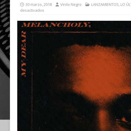
30 marzo, 2018
Vinilo Negro
LANZAMIENTOS
,
LO ÚL
desactivados