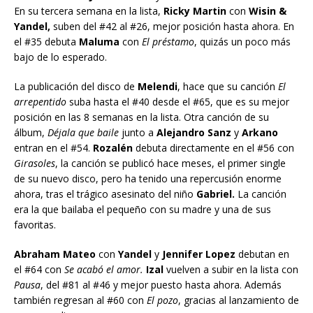
En su tercera semana en la lista,
Ricky Martin
con
Wisin &
Yandel,
suben del #42 al #26, mejor posición hasta ahora. En
el #35 debuta
Maluma
con
El préstamo
, quizás un poco más
bajo de lo esperado.
La publicación del disco de
Melendi
, hace que su canción
El
arrepentido
suba hasta el #40 desde el #65, que es su mejor
posición en las 8 semanas en la lista. Otra canción de su
álbum,
Déjala que baile
junto a
Alejandro Sanz
y
Arkano
entran en el #54.
Rozalén
debuta directamente en el #56 con
Girasoles
, la canción se publicó hace meses, el primer single
de su nuevo disco, pero ha tenido una repercusión enorme
ahora, tras el trágico asesinato del niño
Gabriel.
La canción
era la que bailaba el pequeño con su madre y una de sus
favoritas.
Abraham Mateo
con
Yandel
y
Jennifer Lopez
debutan en
el #64 con
Se acabó el amor.
Izal
vuelven a subir en la lista con
Pausa
, del #81 al #46 y mejor puesto hasta ahora. Además
también regresan al #60 con
El pozo
, gracias al lanzamiento de