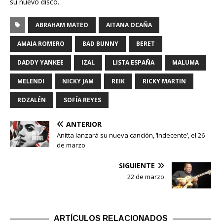
su nuevo disco.
ABRAHAM MATEO
AITANA OCAÑA
AMAIA ROMERO
BAD BUNNY
BERET
DADDY YANKEE
IZAL
LISTA ESPAÑA
MALUMA
MELENDI
NICKY JAM
REIK
RICKY MARTIN
ROZALÉN
SOFÍA REYES
ANTERIOR
Anitta lanzará su nueva canción, ‘Indecente’, el 26
de marzo
SIGUIENTE
22 de marzo
ARTÍCULOS RELACIONADOS