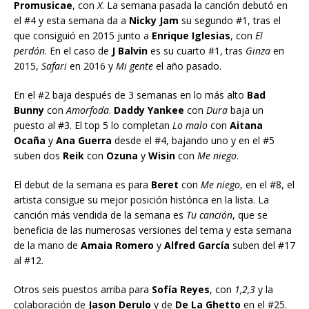
Promusicae
, con
X
. La semana pasada la canción debutó en
el #4 y esta semana da a
Nicky Jam
su segundo #1, tras el
que consiguió en 2015 junto a
Enrique Iglesias
, con
El
perdón
. En el caso de
J Balvin
es su cuarto #1, tras
Ginza
en
2015,
Safari
en 2016 y
Mi gente
el año pasado.
En el #2 baja después de 3 semanas en lo más alto
Bad
Bunny
con
Amorfoda
.
Daddy Yankee
con
Dura
baja un
puesto al #3. El top 5 lo completan
Lo malo
con
Aitana
Ocaña
y
Ana Guerra
desde el #4, bajando uno y en el #5
suben dos
Reik
con
Ozuna
y
Wisin
con
Me niego
.
El debut de la semana es para
Beret
con
Me niego
, en el #8, el
artista consigue su mejor posición histórica en la lista. La
canción más vendida de la semana es
Tu canción
, que se
beneficia de las numerosas versiones del tema y esta semana
de la mano de
Amaia Romero
y
Alfred García
suben del #17
al #12.
Otros seis puestos arriba para
Sofía Reyes
, con
1,2,3
y la
colaboración de
Jason Derulo
y de
De La Ghetto
en el #25.