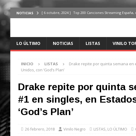
[ 6 octubre, 2024 ]
Top 200 Canciones Streaming España, 
NOTICIAS
[ 4 octubre, 2024 ]
Top 200 Artistas streaming en España,
[ 3 octubre, 2024 ]
Top 100 Artistas Españoles Streaming 
LO ÚLTIMO
NOTICIAS
LISTAS
VINILO TO
ÚLTIMO
[ 2 octubre, 2024 ]
Top 100 Artistas Internacionales Stre
INICIO
LISTAS
Drake repite por quinta semana en e
ÚLTIMO
Unidos, con ‘God’s Plan’
[ 6 octubre, 2024 ]
Top 200 Canciones España, del 30 de d
Drake repite por quinta 
#1 en singles, en Estado
‘God’s Plan’
26 febrero, 2018
Vinilo Negro
LISTAS
,
LO ÚLTIMO