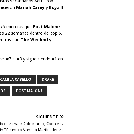
listas secundarias Adult Pop
hicieron
Mariah Carey
y
Boyz II
 #5 mientras que
Post Malone
as 22 semanas dentro del top 5.
entras que
The Weeknd
y
el #7 al #8 y sigue siendo #1 en
CAMILA CABELLO
DRAKE
GOS
POST MALONE
SIGUIENTE
a estrena el 2 de marzo, ‘Cada Vez
n Ti’, junto a Vanesa Martín, dentro