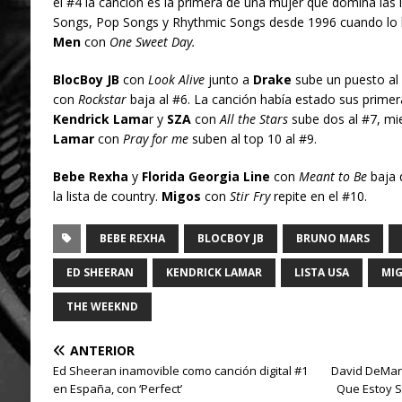
el #4 la canción es la primera de una mujer que domina las 
Songs, Pop Songs y Rhythmic Songs desde 1996 cuando lo 
Men
con
One Sweet Day.
BlocBoy JB
con
Look Alive
junto a
Drake
sube un puesto al
con
Rockstar
baja al #6. La canción había estado sus primer
Kendrick Lama
r y
SZA
con
All the Stars
sube dos al #7, mi
Lamar
con
Pray for me
suben al top 10 al #9.
Bebe Rexha
y
Florida Georgia Line
con
Meant to Be
baja d
la lista de country.
Migos
con
Stir Fry
repite en el #10.
BEBE REXHA
BLOCBOY JB
BRUNO MARS
ED SHEERAN
KENDRICK LAMAR
LISTA USA
MI
THE WEEKND
ANTERIOR
Ed Sheeran inamovible como canción digital #1
David DeMarí
en España, con ‘Perfect’
Que Estoy Si