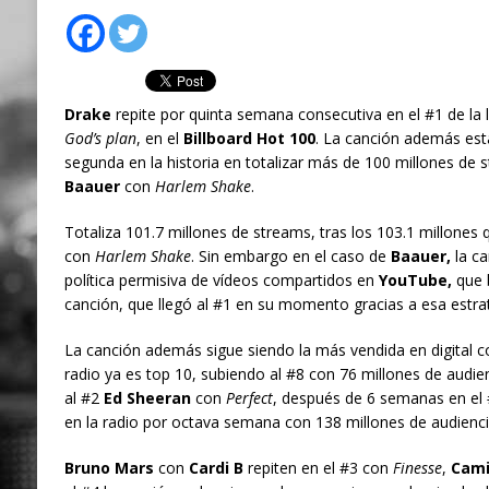
Drake
repite por quinta semana consecutiva en el #1 de la 
God’s plan
, en el
Billboard Hot 100
. La canción además est
segunda en la historia en totalizar más de 100 millones de
Baauer
con
Harlem Shake
.
Totaliza 101.7 millones de streams, tras los 103.1 millones
con
Harlem Shake
. Sin embargo en el caso de
Baauer,
la ca
política permisiva de vídeos compartidos en
YouTube,
que b
canción, que llegó al #1 en su momento gracias a esa estrat
La canción además sigue siendo la más vendida en digital c
radio ya es top 10, subiendo al #8 con 76 millones de audienci
al #2
Ed Sheeran
con
Perfect
, después de 6 semanas en el 
en la radio por octava semana con 138 millones de audienci
Bruno Mars
con
Cardi B
repiten en el #3 con
Finesse
,
Cami