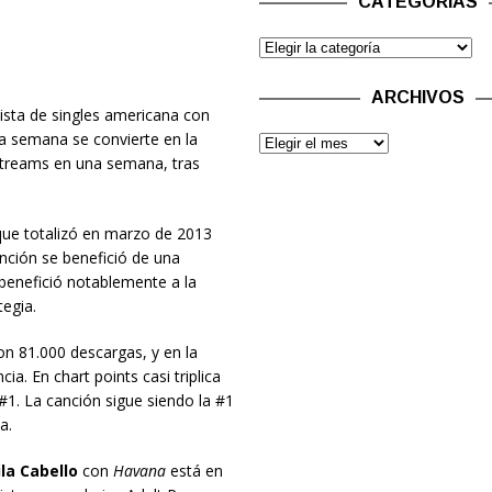
CATEGORÍAS
ARCHIVOS
lista de singles americana con
a semana se convierte en la
 streams en una semana, tras
 que totalizó en marzo de 2013
nción se benefició de una
enefició notablemente a la
egia.
on 81.000 descargas, y en la
a. En chart points casi triplica
#1. La canción sigue siendo la #1
a.
la Cabello
con
Havana
está en