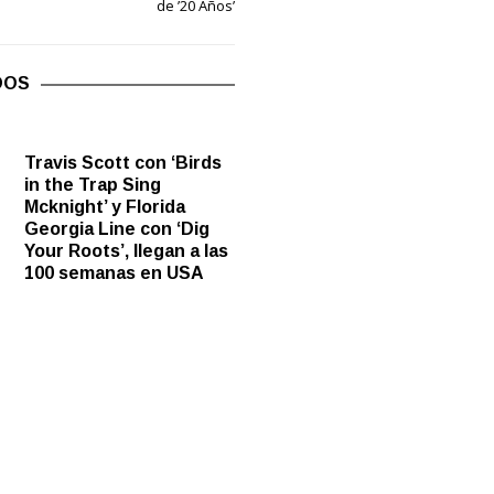
de ’20 Años’
DOS
Travis Scott con ‘Birds
in the Trap Sing
Mcknight’ y Florida
Georgia Line con ‘Dig
Your Roots’, llegan a las
100 semanas en USA