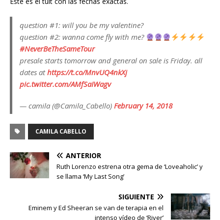
Este es el tuit con las fechas exactas.
question #1: will you be my valentine?
question #2: wanna come fly with me?
#NeverBeTheSameTour
presale starts tomorrow and general on sale is Friday. all
dates at
https://t.co/MnvUQ4nkXj
pic.twitter.com/AMfSaIWagv
— camila (@Camila_Cabello)
February 14, 2018
CAMILA CABELLO
ANTERIOR
Ruth Lorenzo estrena otra gema de ‘Loveaholic’ y
se llama ‘My Last Song’
SIGUIENTE
Eminem y Ed Sheeran se van de terapia en el
intenso vídeo de ‘River’