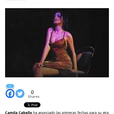
1
0
Shares
Camila Cabello
ha anunciado las primeras fechas para su gira