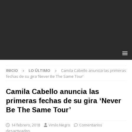
INICIO
LO ÚLTIMO
Camila Cabello anuncia las primeras
fechas de su gira ‘Never Be The Same Tour’
Camila Cabello anuncia las
primeras fechas de su gira ‘Never
Be The Same Tour’
14 febrero, 2018
Vinilo Negro
Comentarios
desactivados