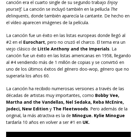
canción era el cuarto single de su segundo trabajo
Enjoy
yourself
. La canción se incluyó también en la pelíucla
The
delinquents
, donde también aparecía la cantante. De hecho en
el vídeo aparecen imágenes de la película.
La canción fue un éxito en las listas europeas donde llegó al
#2 en el
Eurochart
, pero no cruzó el charco. El tema era un
viejo clásico de
Little Anthony and the Imperials
. La
canción fue un éxito en las listas americanas en 1958, llegando
al #4 vendiendo más de 1 millón de copias y se convirtió en
uno de los últimos éxitos del género doo-wop, género que no
superaría los años 60.
La canción ha recibido numerosas versiones a través de las
décadas de artistas muy importantes, como
Bobby Vee,
Martha and the Vandellas, Nel Sedaka, Reba McEnire,
Jodeci, New Edition
y
The Fleetwoods
. Pero además de la
original, la más atractiva es la de
Minogue. Kylie Minogue
tardaría 10 años en volver a ser #1 en
UK.