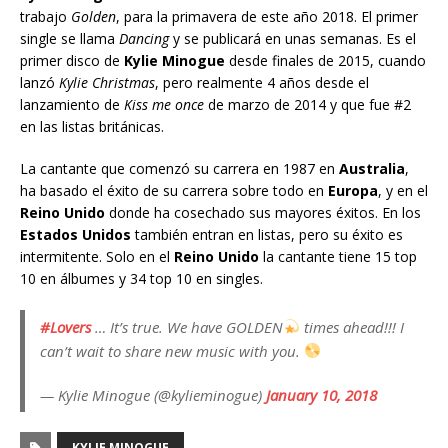
trabajo
Golden
, para la primavera de este año 2018. El primer
single se llama
Dancing
y se publicará en unas semanas. Es el
primer disco de
Kylie Minogue
desde finales de 2015, cuando
lanzó
Kylie Christmas
, pero realmente 4 años desde el
lanzamiento de
Kiss me once
de marzo de 2014 y que fue #2
en las listas británicas.
La cantante que comenzó su carrera en 1987 en
Australia
,
ha basado el éxito de su carrera sobre todo en
Europa
, y en el
Reino Unido
donde ha cosechado sus mayores éxitos. En los
Estados Unidos
también entran en listas, pero su éxito es
intermitente. Solo en el
Reino Unido
la cantante tiene 15 top
10 en álbumes y 34 top 10 en singles.
#Lovers
… It’s true. We have GOLDEN
times ahead!!! I
can’t wait to share new music with you.
— Kylie Minogue (@kylieminogue)
January 10, 2018
KYLIE MINOGUE