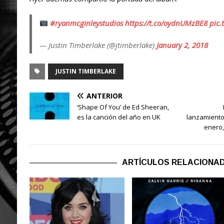
#ryanmcginleystudios
https://t.co/oydnUMzBE8
pic.
— Justin Timberlake (@jtimberlake)
January 2, 2018
JUSTIN TIMBERLAKE
ANTERIOR
‘Shape Of You’ de Ed Sheeran,
es la canción del año en UK
lanzamiento 
enero,
ARTÍCULOS RELACIONA