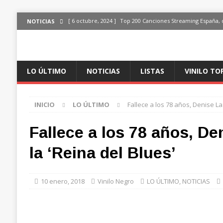
[ 6 octubre, 2024 ]
Top 200 Canciones Streaming España, 
NOTICIAS
[ 4 octubre, 2024 ]
Top 200 Artistas streaming en España,
[ 3 octubre, 2024 ]
Top 100 Artistas Españoles Streaming 
LO ÚLTIMO
NOTICIAS
LISTAS
VINILO TO
ÚLTIMO
[ 2 octubre, 2024 ]
Top 100 Artistas Internacionales Stre
INICIO
LO ÚLTIMO
Fallece a los 78 años, Denise LaS
ÚLTIMO
[ 6 octubre, 2024 ]
Top 200 Canciones España, del 30 de d
Fallece a los 78 años, De
la ‘Reina del Blues’
10 enero, 2018
Vinilo Negro
LO ÚLTIMO
,
NOTICIAS