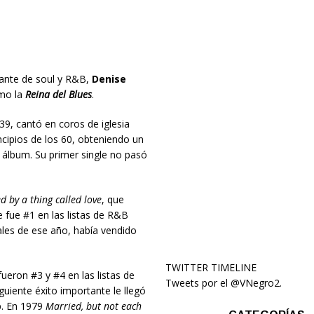
tante de soul y R&B,
Denise
mo la
Reina del Blues
.
39, cantó en coros de iglesia
ncipios de los 60, obteniendo un
álbum. Su primer single no pasó
d by a thing called love
, que
 fue #1 en las listas de R&B
nales de ese año, había vendido
TWITTER TIMELINE
ueron #3 y #4 en las listas de
Tweets por el @VNegro2.
iguiente éxito importante le llegó
. En 1979
Married, but not each