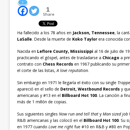
1
1
Share
Ha fallecido a los 78 años en
Jackson, Tennessee
, la can
LaSalle
. Desde la muerte de
Koko Taylor
era conocida co
Nacida en
Leflore County, Mississippi
al 16 de julio de 19
practicando el góspel, antes de trasladarse a
Chicago
a pri
contrato con
Chess Records
en 1967 publicando su primer 
el corte de las listas,
A love reputation
.
Sin embargo en 1971 le llegaría el éxito con su single
Trappe
apareció en el sello de
Detroit, Westbound Records
y que
americanas y #13 en el
Billboard Hot 100
. La canción a fi
más de 1 millón de copias.
Sus siguientes singles
Now run and tell that
y
Man sized job
f
R&B americanas y las colocó en el
Billboard Hot 100
. Su s
en 1977 cuando
Love me right
fue #10 en R&B y #80 en Pop