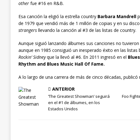
other
fue #16 en R&B.
Esa canción la eligió la estrella country
Barbara Mandrell
pa
de 1979 que vendió más de 1 millón de copias y en su disc
strangers
llevando la canción al #3 de las listas de country.
Aunque siguió lanzando álbumes sus canciones no tuvieron 
aunque en 1985 consiguió un inesperado éxito en las listas 
Rockin’ Sidney
que la llevó al #6. En 2011 ingresó en el
Blues
Rhythm and Blues Music Hall Of Fame.
A lo largo de una carrera de más de cinco décadas, publicó
ANTERIOR
‘The Greatest Showman’ seguirá
Foo Fight
en el #1 de álbumes, en los
Estados Unidos