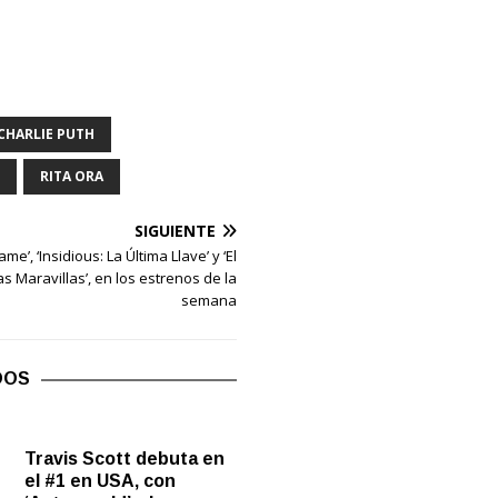
CHARLIE PUTH
RITA ORA
SIGUIENTE
ame’, ‘Insidious: La Última Llave’ y ‘El
s Maravillas’, en los estrenos de la
semana
DOS
Travis Scott debuta en
el #1 en USA, con