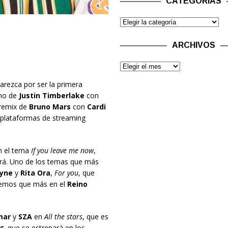
CATEGORÍAS
ARCHIVOS
rezca por ser la primera
rno de
Justin Timberlake
con
 remix de
Bruno Mars
con
Cardi
 plataformas de streaming
 el tema
If you leave me now
,
ará. Uno de los temas que más
yne
y
Rita Ora
,
For you
, que
reemos que más en el
Reino
mar
y
SZA
en
All the stars
, que es
r
, que se estrenará en los