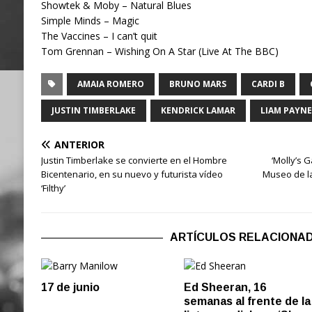
Showtek & Moby – Natural Blues
Simple Minds – Magic
The Vaccines – I can’t quit
Tom Grennan – Wishing On A Star (Live At The BBC)
AMAIA ROMERO
BRUNO MARS
CARDI B
JUSTIN TIMBERLAKE
KENDRICK LAMAR
LIAM PAYNE
ANTERIOR
Justin Timberlake se convierte en el Hombre
‘Molly’s G
Bicentenario, en su nuevo y futurista vídeo
Museo de la
‘Filthy’
ARTÍCULOS RELACIONA
17 de junio
Ed Sheeran, 16
semanas al frente de la