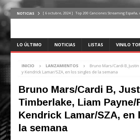
[ 6 octubre, 2024 ]
Top 200 Canciones Streaming España, 
NOTICIAS
[ 4 octubre, 2024 ]
Top 200 Artistas streaming en España,
[ 3 octubre, 2024 ]
Top 100 Artistas Españoles Streaming 
LO ÚLTIMO
NOTICIAS
LISTAS
VINILO TO
ÚLTIMO
[ 2 octubre, 2024 ]
Top 100 Artistas Internacionales Stre
INICIO
LANZAMIENTOS
Bruno Mars/Cardi B, Justin
ÚLTIMO
y Kendrick Lamar/SZA, en los singles de la semana
[ 6 octubre, 2024 ]
Top 200 Canciones España, del 30 de d
Bruno Mars/Cardi B, Just
Timberlake, Liam Payne/R
Kendrick Lamar/SZA, en l
la semana