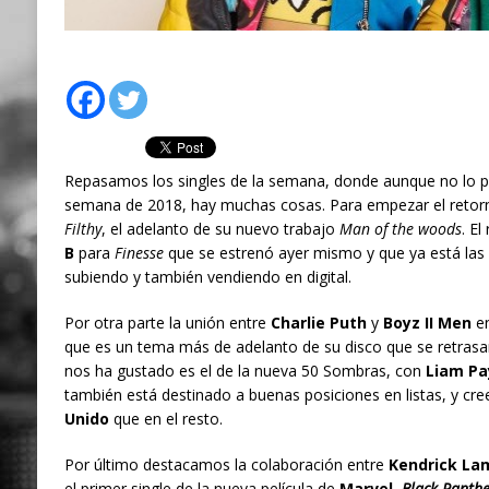
Repasamos los singles de la semana, donde aunque no lo pa
semana de 2018, hay muchas cosas. Para empezar el reto
Filthy
, el adelanto de su nuevo trabajo
Man of the woods
. El
B
para
Finesse
que se estrenó ayer mismo y que ya está las
subiendo y también vendiendo en digital.
Por otra parte la unión entre
Charlie Puth
y
Boyz II Men
en
que es un tema más de adelanto de su disco que se retras
nos ha gustado es el de la nueva 50 Sombras, con
Liam Pa
también está destinado a buenas posiciones en listas, y c
Unido
que en el resto.
Por último destacamos la colaboración entre
Kendrick La
el primer single de la nueva película de
Marvel
,
Black Panthe