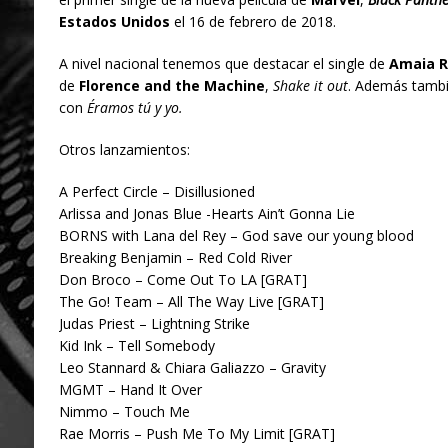
Estados Unidos
el 16 de febrero de 2018.
A nivel nacional tenemos que destacar el single de
Amaia 
de
Florence and the Machine
,
Shake it out
. Además tamb
con
Éramos tú y yo.
Otros lanzamientos:
A Perfect Circle – Disillusioned
Arlissa and Jonas Blue -Hearts Ain’t Gonna Lie
BORNS with Lana del Rey – God save our young blood
Breaking Benjamin – Red Cold River
Don Broco – Come Out To LA [GRAT]
The Go! Team – All The Way Live [GRAT]
Judas Priest – Lightning Strike
Kid Ink – Tell Somebody
Leo Stannard & Chiara Galiazzo – Gravity
MGMT – Hand It Over
Nimmo – Touch Me
Rae Morris – Push Me To My Limit [GRAT]