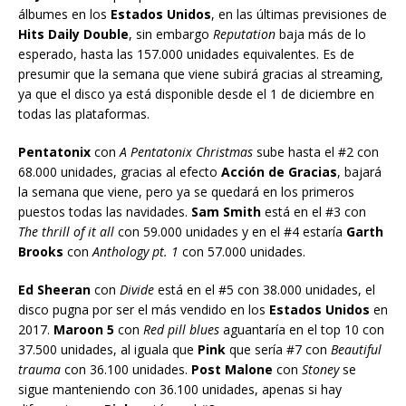
álbumes en los
Estados Unidos
, en las últimas previsiones de
Hits Daily Double
, sin embargo
Reputation
baja más de lo
esperado, hasta las 157.000 unidades equivalentes. Es de
presumir que la semana que viene subirá gracias al streaming,
ya que el disco ya está disponible desde el 1 de diciembre en
todas las plataformas.
Pentatonix
con
A Pentatonix Christmas
sube hasta el #2 con
68.000 unidades, gracias al efecto
Acción de Gracias
, bajará
la semana que viene, pero ya se quedará en los primeros
puestos todas las navidades.
Sam Smith
está en el #3 con
The thrill of it all
con 59.000 unidades y en el #4 estaría
Garth
Brooks
con
Anthology pt. 1
con 57.000 unidades.
Ed Sheeran
con
Divide
está en el #5 con 38.000 unidades, el
disco pugna por ser el más vendido en los
Estados Unidos
en
2017.
Maroon 5
con
Red pill blues
aguantaría en el top 10 con
37.500 unidades, al iguala que
Pink
que sería #7 con
Beautiful
trauma
con 36.100 unidades.
Post Malone
con
Stoney
se
sigue manteniendo con 36.100 unidades, apenas si hay