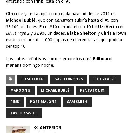
diferencia con
Pink
, está en el #8.
Otro que ya está aquí como cada navidad desde 2011 es
Michael Bublé
, que con
Christmas
subiría hasta el #9 con
33.100 unidades. En el #10 cerraría el top 10
Lil Uzi Vert
con
Luv is rage 2
y 32.900 unidades.
Blake Shelton
y
Chris Brown
están a menos de 1.000 copias de diferencia, así que podrían
ser top 10.
Los datos definitivos como siempre los dará
Billboard
,
mañana domingo noche.
ED SHEERAN
GARTH BROOKS
LIL UZI VERT
MAROON 5
MICHAEL BUBLÉ
PENTATONIX
PINK
POST MALONE
SAM SMITH
TAYLOR SWIFT
ANTERIOR