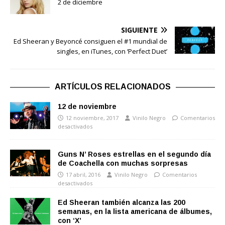
2 de diciembre
SIGUIENTE
Ed Sheeran y Beyoncé consiguen el #1 mundial de
singles, en iTunes, con ‘Perfect Duet’
ARTÍCULOS RELACIONADOS
12 de noviembre
12 noviembre, 2017
Vinilo Negro
Comentarios
desactivados
Guns N’ Roses estrellas en el segundo día
de Coachella con muchas sorpresas
17 abril, 2016
Vinilo Negro
Comentarios
desactivados
Ed Sheeran también alcanza las 200
semanas, en la lista americana de álbumes,
con ‘X’