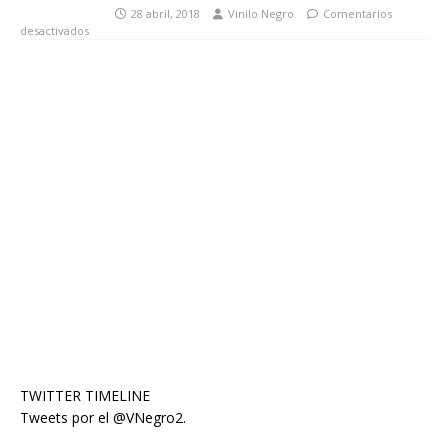
28 abril, 2018
Vinilo Negro
Comentarios
desactivados
TWITTER TIMELINE
Tweets por el @VNegro2.