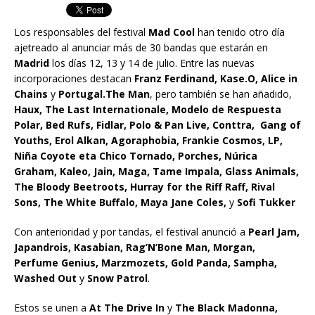
Los responsables del festival
Mad Cool
han tenido otro día
ajetreado al anunciar más de 30 bandas que estarán en
Madrid
los días 12, 13 y 14 de julio. Entre las nuevas
incorporaciones destacan
Franz Ferdinand, Kase.O, Alice in
Chains
y
Portugal.The Man
, pero también se han añadido,
Haux, The Last Internationale, Modelo de Respuesta
Polar, Bed Rufs, Fidlar, Polo & Pan Live, Conttra, Gang of
Youths, Erol Alkan, Agoraphobia, Frankie Cosmos, LP,
Niña Coyote eta Chico Tornado, Porches, Núrica
Graham, Kaleo, Jain, Maga, Tame Impala, Glass Animals,
The Bloody Beetroots, Hurray for the Riff Raff, Rival
Sons, The White Buffalo, Maya Jane Coles,
y
Sofi Tukker
Con anterioridad y por tandas, el festival anunció a
Pearl Jam,
Japandrois, Kasabian, Rag’N’Bone Man, Morgan,
Perfume Genius, Marzmozets, Gold Panda, Sampha,
Washed Out
y
Snow Patrol
.
Estos se unen a
At The Drive In
y
The Black Madonna,