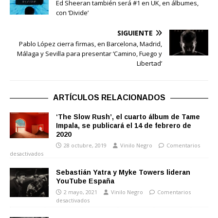
Ed Sheeran también será #1 en UK, en álbumes,
con ‘Divide’
SIGUIENTE
Pablo López cierra firmas, en Barcelona, Madrid,
Málaga y Sevilla para presentar ‘Camino, Fuego y
Libertad’
ARTÍCULOS RELACIONADOS
‘The Slow Rush’, el cuarto álbum de Tame
Impala, se publicará el 14 de febrero de
2020
28 octubre, 2019
Vinilo Negro
Comentarios
desactivados
Sebastián Yatra y Myke Towers lideran
YouTube España
2 mayo, 2021
Vinilo Negro
Comentarios
desactivados