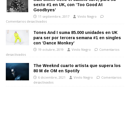
sexto #1 en UK, con ‘Too Good At
Goodbyes’
11 septiembre, 2017
Vinilo Negro
Comentarios desactivados
Tones And I suma 85.000 unidades en UK
para ser por tercera semana #1 en singles
con ‘Dance Monkey’
19 octubre, 2019
Vinilo Negro
Comentarios
desactivados
The Weeknd cuarto artista que supera los
80 M de OM en Spotify
6 diciembre, 2021
Vinilo Negro
Comentarios
desactivados