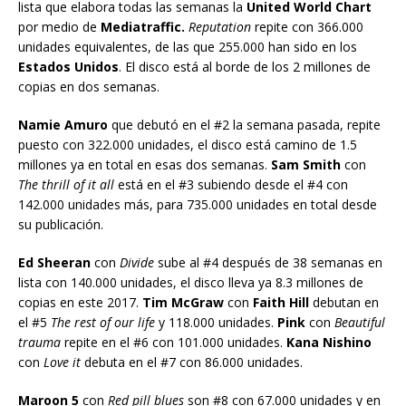
lista que elabora todas las semanas la
United World Chart
por medio de
Mediatraffic.
Reputation
repite con 366.000
unidades equivalentes, de las que 255.000 han sido en los
Estados Unidos
. El disco está al borde de los 2 millones de
copias en dos semanas.
Namie Amuro
que debutó en el #2 la semana pasada, repite
puesto con 322.000 unidades, el disco está camino de 1.5
millones ya en total en esas dos semanas.
Sam Smith
con
The thrill of it all
está en el #3 subiendo desde el #4 con
142.000 unidades más, para 735.000 unidades en total desde
su publicación.
Ed Sheeran
con
Divide
sube al #4 después de 38 semanas en
lista con 140.000 unidades, el disco lleva ya 8.3 millones de
copias en este 2017.
Tim McGraw
con
Faith Hill
debutan en
el #5
The rest of our life
y 118.000 unidades.
Pink
con
Beautiful
trauma
repite en el #6 con 101.000 unidades.
Kana Nishino
con
Love it
debuta en el #7 con 86.000 unidades.
Maroon 5
con
Red pill blues
son #8 con 67.000 unidades y en