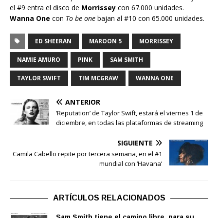
el #9 entra el disco de
Morrissey
con 67.000 unidades.
Wanna One
con
To be one
bajan al #10 con 65.000 unidades.
ED SHEERAN
MAROON 5
MORRISSEY
NAMIE AMURO
PINK
SAM SMITH
TAYLOR SWIFT
TIM MCGRAW
WANNA ONE
ANTERIOR
‘Reputation’ de Taylor Swift, estará el viernes 1 de
diciembre, en todas las plataformas de streaming
SIGUIENTE
Camila Cabello repite por tercera semana, en el #1
mundial con ‘Havana’
ARTÍCULOS RELACIONADOS
Sam Smith tiene el camino libre, para su