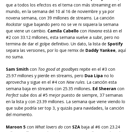
que a todos los efectos es el tema con más streaming en el
mundo, en la semana del 10 al 16 de noviembre y ya por
novena semana, con 39 millones de streams. La canción
Rockstar
sigue bajando pero no se ve ni siquiera la semana
que viene un cambio.
Camila Cabello
con
Havana
está en el
#2 con 33.12 millones, esta semana vuelve a subir, pero no
termina de dar el golpe definitivo. Un dato, la lista de
Spotify
separa las versiones, por lo que remix de
Daddy Yankee
, aquí
no suma.
Sam Smith
con
Too good at goodbyes
repite en el #3 con
25.97 millones y pierde en streams, pero
Dua Lipa
no lo
aprovecha y sigue en el #4 con
New rules
. La canción esta
semana baja en streams con 25.35 millones
. Ed Sheeran
con
Perfect
sube dos al #5 mejor puesto de siempre, 37 semanas
en la lista y con 23.39 millones. La semana que viene viendo lo
que sube podría ser top 3, y quizás para navidades, la canción
del momento.
Maroon 5
con
What lovers do
con
SZA
baja al #6 con 23.24