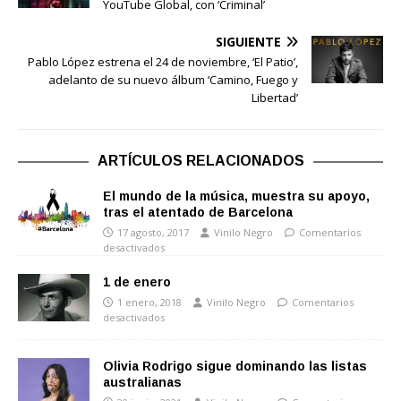
YouTube Global, con ‘Criminal’
SIGUIENTE
Pablo López estrena el 24 de noviembre, ‘El Patio’,
adelanto de su nuevo álbum ‘Camino, Fuego y
Libertad’
ARTÍCULOS RELACIONADOS
El mundo de la música, muestra su apoyo,
tras el atentado de Barcelona
17 agosto, 2017
Vinilo Negro
Comentarios
desactivados
1 de enero
1 enero, 2018
Vinilo Negro
Comentarios
desactivados
Olivia Rodrigo sigue dominando las listas
australianas