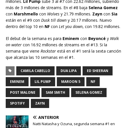
millones.
Lil Pump
sube 3 al #7 con 22.62 millones, subiendo
más de 3 millones de streams. En el #8 baja
Selena Gomez
con
Marshmello
con
Wolves
y 21.79 millones.
Zayn
con
Sia
están en el #9 con
Dusk till dawn
y 20.17 millones. Nuevo
dentro del top 10 en
NF
con
Let you down
, con 19.82 millones.
El debut de la semana es para
Eminem
con
Beyoncé
y
Walk
on water
con 16.92 millones de streams en el #13. Si la
semana que viene
Rockstar
está en el #1 será la sexta canción
que alcanza las 10 semanas en el #1.
CAMILA CABELLO
DUA LIPA
ED SHEERAN
EMINEM
LIL PUMP
MAROON 5
NF
POST MALONE
SAM SMITH
SELENA GOMEZ
SPOTIFY
ZAYN
ANTERIOR
Natti Natasha y Ozuna, segunda semana #1 en