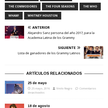
THE COMMODORES
THE FOUR SEASONS
THE WHO
WHAM!
WHITNEY HOUSTON
ANTERIOR
Alejandro Sanz persona del año 2017, para la
Academia Latina de los Grammy
SIGUIENTE
Lista de ganadores de los Grammy Latinos
ARTÍCULOS RELACIONADOS
25 de mayo
25 mayo, 2016
Vinilo Negro
Comentarios
desactivados
18 de agosto