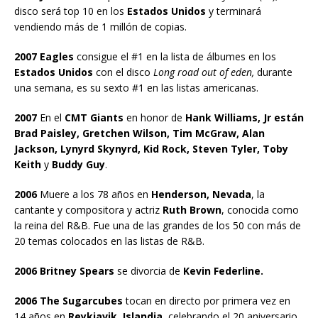
disco será top 10 en los
Estados Unidos
y terminará
vendiendo más de 1 millón de copias.
2007 Eagles
consigue el #1 en la lista de álbumes en los
Estados Unidos
con el disco
Long road out of eden,
durante
una semana, es su sexto #1 en las listas americanas.
2007
En el
CMT Giants
en honor de
Hank Williams, Jr están
Brad Paisley, Gretchen Wilson, Tim McGraw, Alan
Jackson, Lynyrd Skynyrd, Kid Rock, Steven Tyler, Toby
Keith
y
Buddy Guy
.
2006
Muere a los 78 años en
Henderson, Nevada
, la
cantante y compositora y actriz
Ruth Brown
, conocida como
la reina del R&B. Fue una de las grandes de los 50 con más de
20 temas colocados en las listas de R&B.
2006 Britney Spears
se divorcia de
Kevin Federline.
2006 The Sugarcubes
tocan en directo por primera vez en
14 años en
Reykjavik, Islandia
, celebrando el 20 aniversario