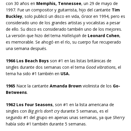
con 30 años en
Memphis, Tennessee
, un 29 de mayo de
1997. Fue un compositor y guitarrista, hijo del cantante
Tim
Buckley
, solo publicó un disco en vida,
Grace
en 1994, pero es
considerado uno de los grandes artistas y vocalistas a pesar
de ello. Su disco es considerado también uno de los mejores.
La versión que hizo del tema
Hallelujah
de
Leonard Cohen
,
es memorable. Se ahogó en el río, su cuerpo fue recuperado
una semana después.
1966 Los Beach Boys
son #1 en las listas británicas de
singles durante dos semanas con el tema
Good vibrations
, el
tema ha sido #1 también en
USA.
1965
Nace la cantante
Amanda Brown
violinista de los
Go-
Betweens
.
1962 Los Four Seasons
, son #1 en la lista americana de
singles con
Big girls don’t cry
durante 5 semanas, es el
segundo #1 del grupo en apenas unas semanas, ya que
Sherry
había sido #1 también durante 5 semanas.