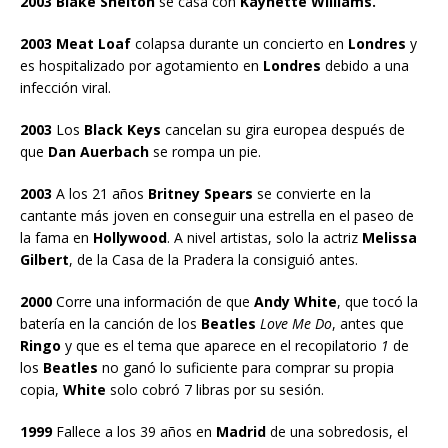
2003 Blake Shelton
se casa con
Kaynette Williams.
2003 Meat Loaf
colapsa durante un concierto en
Londres
y
es hospitalizado por agotamiento en
Londres
debido a una
infección viral.
2003
Los
Black Keys
cancelan su gira europea después de
que
Dan Auerbach
se rompa un pie.
2003
A los 21 años
Britney Spears
se convierte en la
cantante más joven en conseguir una estrella en el paseo de
la fama en
Hollywood
. A nivel artistas, solo la actriz
Melissa
Gilbert
, de la Casa de la Pradera la consiguió antes.
2000
Corre una información de que
Andy White
, que tocó la
batería en la canción de los
Beatles
Love Me Do
, antes que
Ringo
y que es el tema que aparece en el recopilatorio
1
de
los
Beatles
no ganó lo suficiente para comprar su propia
copia,
White
solo cobró 7 libras por su sesión.
1999
Fallece a los 39 años en
Madrid
de una sobredosis, el