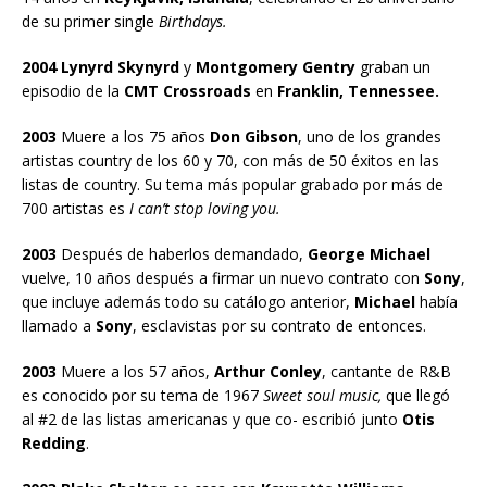
de su primer single
Birthdays.
2004 Lynyrd Skynyrd
y
Montgomery Gentry
graban un
episodio de la
CMT Crossroads
en
Franklin, Tennessee.
2003
Muere a los 75 años
Don Gibson
, uno de los grandes
artistas country de los 60 y 70, con más de 50 éxitos en las
listas de country. Su tema más popular grabado por más de
700 artistas es
I can’t stop loving you.
2003
Después de haberlos demandado,
George Michael
vuelve, 10 años después a firmar un nuevo contrato con
Sony
,
que incluye además todo su catálogo anterior,
Michael
había
llamado a
Sony
, esclavistas por su contrato de entonces.
2003
Muere a los 57 años,
Arthur Conley
, cantante de R&B
es conocido por su tema de 1967
Sweet soul music,
que llegó
al #2 de las listas americanas y que co- escribió junto
Otis
Redding
.