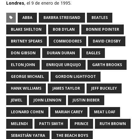
Londres
, el 9 de enero de 1995.
ABBA
BARBRA STREISAND
BEATLES
BLAKE SHELTON
BOB DYLAN
BONNIE POINTER
BRITNEY SPEARS
COMMODORES
DAVID CROSBY
DON GIBSON
DURAN DURAN
EAGLES
ELTON JOHN
ENRIQUE URQUIJO
GARTH BROOKS
GEORGE MICHAEL
GORDON LIGHTFOOT
HANK WILLIAMS
JAMES TAYLOR
JEFF BUCKLEY
JEWEL
JOHN LENNON
JUSTIN BIEBER
LEONARD COHEN
MARIAH CAREY
MEAT LOAF
MELENDI
PATTI SMITH
PRINCE
RUTH BROWN
SEBASTIÁN YATRA
THE BEACH BOYS