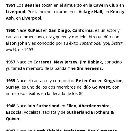
1961
Los
Beatles
tocan en el almuerzo en la
Cavern Club
en
Liverpool.
Por la noche tocarán en el
Village Hall
, en
Knotty
Ash
, en
Liverpool
.
1960
Nace
RuPaul
en
San Diego, California
, es un actor y
cantante americano, drag queen y modelo, hizo un dúo con
Elton John
y es conocido por su éxito
Supermodel (you better
work),
de 1993
1957
Nace en
Carteret; New Jersey, Jim Babjak
, conocido
guitarrista miembro de la banda
The Smihereens.
1955
Nace el cantante y compositor
Peter Cox
en
Kingston,
Surrey
, es uno de los dos miembros del dúo
Go West
, con
numerosos éxitos en la década de los 80.
1948
Nace
Iain Sutherland
en
Ellon, Aberdeenshire,
Escocia
, vocalista, teclista y de
Sutherland Brothers &
Quiver.
1947
Nace en
North Shields, Inglaterra, Rod Clements
,