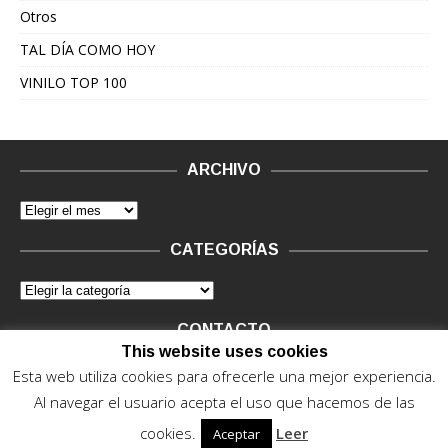
Otros
TAL DÍA COMO HOY
VINILO TOP 100
ARCHIVO
CATEGORÍAS
CONTACTO
This website uses cookies
Vinilo Negro.
Consultas de anunciantes y Legal, en vinilo at
Esta web utiliza cookies para ofrecerle una mejor experiencia.
vinilonegro.com
Al navegar el usuario acepta el uso que hacemos de las
cookies.
Leer
Aceptar
© 2015 - 2022. Vinilo Negro.
Powered by IT ENCORE