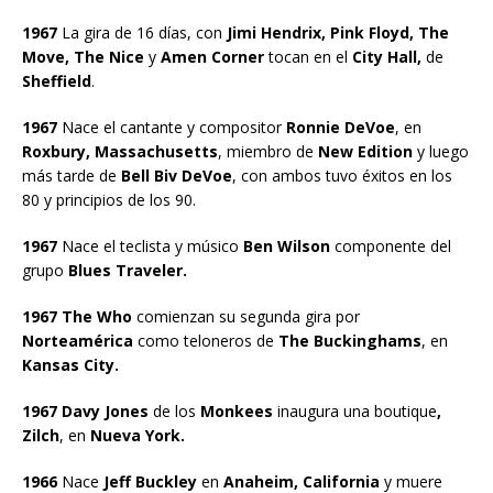
1967
La gira de 16 días, con
Jimi Hendrix, Pink Floyd, The
Move, The Nice
y
Amen Corner
tocan en el
City Hall,
de
Sheffield
.
1967
Nace el cantante y compositor
Ronnie DeVoe
, en
Roxbury, Massachusetts
, miembro de
New Edition
y luego
más tarde de
Bell Biv DeVoe
, con ambos tuvo éxitos en los
80 y principios de los 90.
1967
Nace el teclista y músico
Ben Wilson
componente del
grupo
Blues Traveler.
1967 The Who
comienzan su segunda gira por
Norteamérica
como teloneros de
The Buckinghams
, en
Kansas City.
1967 Davy Jones
de los
Monkees
inaugura una boutique
,
Zilch
, en
Nueva York.
1966
Nace
Jeff Buckley
en
Anaheim, California
y muere