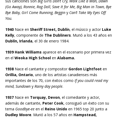
sus canciones son
Big Girls Don’t Cry, Walk Like a Man, Dawn
(Go Away), Ronnie, Rag Doll, Save It for Me, Big Man in Town, Bye
Bye Baby, Girl Come Running, Beggin
y
Can’t Take My Eyes Off
You.
1940
Nace en
Sheriff Street, Dublín
, el músico y actor
Luke
Kelly
, componente de
The Dubliners
. Murió a los 43 años en
Dublín, Irlanda
, el 30 de enero 1984.
1939 Hank Williams
aparece en el escenario por primera vez
en el
Weoka High School
en
Alabama.
1938
Nace el cantante y compositor
Gordon Lightfoot
en
Orillia, Ontario
, uno de los artistas canadienses más
importantes de los 70, con éxitos como
If you could read my
mind, Sundown
y
Rainy day people
.
1937
Nace en
Torquay, Devon
, el comediante y actor,
además de cantante,
Peter Cook
, consiguió un éxito con su
tema
Goodbye-ee
en el
Reino Unido
en 1965 top 20 junto a
Dudley Moore
. Murió a los 57 años en
Hampstead,