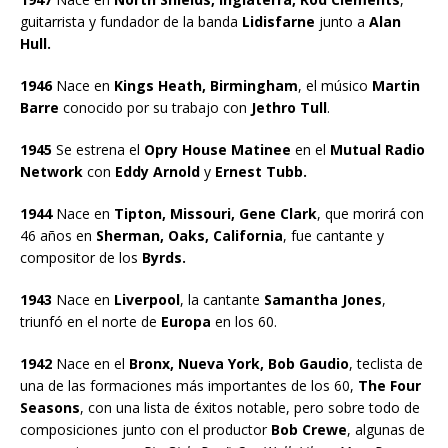
guitarrista y fundador de la banda
Lidisfarne
junto a
Alan
Hull.
1946
Nace en
Kings Heath, Birmingham
, el músico
Martin
Barre
conocido por su trabajo con
Jethro Tull
.
1945
Se estrena el
Opry House Matinee
en el
Mutual Radio
Network
con
Eddy Arnold
y
Ernest Tubb.
1944
Nace en
Tipton, Missouri, Gene Clark
, que morirá con
46 años en
Sherman, Oaks, California
, fue cantante y
compositor de los
Byrds.
1943
Nace en
Liverpool
, la cantante
Samantha Jones
,
triunfó en el norte de
Europa
en los 60.
1942
Nace en el
Bronx, Nueva York, Bob Gaudio
, teclista de
una de las formaciones más importantes de los 60,
The Four
Seasons
, con una lista de éxitos notable, pero sobre todo de
composiciones junto con el productor
Bob Crewe
, algunas de