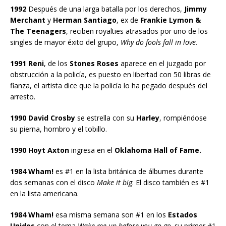
1992
Después de una larga batalla por los derechos,
Jimmy
Merchant
y
Herman Santiago
, ex de
Frankie Lymon &
The Teenagers
, reciben royalties atrasados por uno de los
singles de mayor éxito del grupo,
Why do fools fall in love.
1991 Reni
, de los
Stones Roses
aparece en el juzgado por
obstrucción a la policía, es puesto en libertad con 50 libras de
fianza, el artista dice que la policía lo ha pegado después del
arresto.
1990 David Crosby
se estrella con su
Harley
, rompiéndose
su pierna, hombro y el tobillo.
1990 Hoyt Axton
ingresa en el
Oklahoma Hall of Fame.
1984 Wham!
es #1 en la lista británica de álbumes durante
dos semanas con el disco
Make it big
. El disco también es #1
en la lista americana.
1984 Wham!
esa misma semana son #1 en los
Estados
Unidos
con el tema
Wake me up before you go-go,
su primer #1