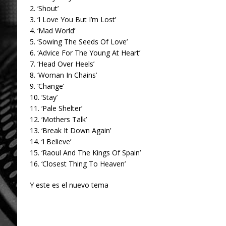
2. ‘Shout’
3. ‘I Love You But I’m Lost’
4. ‘Mad World’
5. ‘Sowing The Seeds Of Love’
6. ‘Advice For The Young At Heart’
7. ‘Head Over Heels’
8. ‘Woman In Chains’
9. ‘Change’
10. ‘Stay’
11. ‘Pale Shelter’
12. ‘Mothers Talk’
13. ‘Break It Down Again’
14. ‘I Believe’
15. ‘Raoul And The Kings Of Spain’
16. ‘Closest Thing To Heaven’
Y este es el nuevo tema