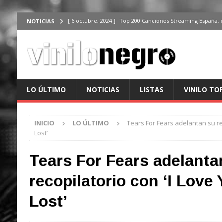
[ 6 octubre, 2024 ]
Top 200 Canciones Streaming España, 
NOTICIAS
[ 4 octubre, 2024 ]
Top 200 Artistas streaming en España,
[ 3 octubre, 2024 ]
Top 100 Artistas Españoles Streaming 
ÚLTIMO
[ 2 octubre, 2024 ]
Top 100 Artistas Internacionales Stre
LO ÚLTIMO
NOTICIAS
LISTAS
VINILO TO
ÚLTIMO
[ 6 octubre, 2024 ]
Top 200 Canciones España, del 30 de d
INICIO
LO ÚLTIMO
Tears For Fears adelantan su rec
Lost’
Tears For Fears adelanta
recopilatorio con ‘I Love
Lost’