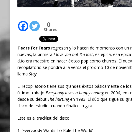
0
Shares
Tears For Fears
regresan y lo hacen de momento con un re
nuevas, la primera
I love you but I’m lost
, es épica, esa épica
dúo era maestro en hacer éxitos pop como churros. El nuevo
recopilatorio se pondrá a la venta el próximo 10 de noviemb
llama
Stay
.
El recopilatorio tiene sus grandes éxitos básicamente de los 
último trabajo
Everybody loves a happy ending
en 2004, en to
desde su debut
The hurting
en 1983. El dúo que sigue su gi
disco de estudio, cuando finalice la gira.
Este es el tracklist del disco
1. ‘Everybody Wants To Rule The World’