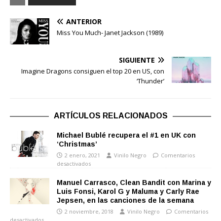
ANTERIOR
Miss You Much- Janet Jackson (1989)
SIGUIENTE
Imagine Dragons consiguen el top 20 en US, con
‘Thunder’
ARTÍCULOS RELACIONADOS
Michael Bublé recupera el #1 en UK con
‘Christmas’
2 enero, 2021
Vinilo Negro
Comentarios
desactivados
Manuel Carrasco, Clean Bandit con Marina y
Luis Fonsi, Karol G y Maluma y Carly Rae
Jepsen, en las canciones de la semana
2 noviembre, 2018
Vinilo Negro
Comentarios
desactivados