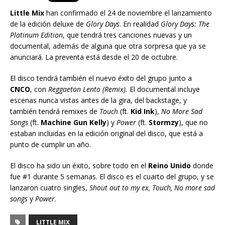
Little Mix
han confirmado el 24 de noviembre el lanzamiento
de la edición deluxe de
Glory Days
. En realidad
Glory Days: The
Platinum Edition
, que tendrá tres canciones nuevas y un
documental, además de alguna que otra sorpresa que ya se
anunciará. La preventa está desde el 20 de octubre.
El disco tendrá también el nuevo éxito del grupo junto a
CNCO
, con
Reggaeton Lento (Remix).
El documental incluye
escenas nunca vistas antes de la gira, del backstage, y
también tendrá remixes de
Touch
(ft.
Kid Ink
),
No More Sad
Songs
(ft.
Machine Gun Kelly
) y
Power
(ft.
Stormzy
), que no
estaban incluidas en la edición original del disco, que está a
punto de cumplir un año.
El disco ha sido un éxito, sobre todo en el
Reino Unido
donde
fue #1 durante 5 semanas. El disco es el cuarto del grupo, y se
lanzaron cuatro singles,
Shout out to my ex, Touch, No more sad
songs
y
Power
.
LITTLE MIX