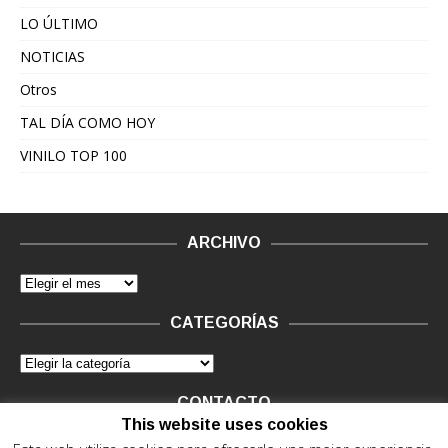
LO ÚLTIMO
NOTICIAS
Otros
TAL DÍA COMO HOY
VINILO TOP 100
ARCHIVO
CATEGORÍAS
CONTACTO
This website uses cookies
Vinilo Negro.
Consultas de anunciantes y Legal, en vinilo at