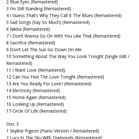
2 Blue Eyes (Remastered)
3 I’m Still Standing (Remastered)
4 I Guess That’s Why They Call It The Blues (Remastered)
5 Sad Songs (Say So Much) (Remastered)
6 Nikita (Remastered)
7 I Don’t Wanna Go On With You Like That (Remastered)
8 Sacrifice (Remastered)
9 Don’t Let The Sun Go Down On Me
10 Something About The Way You Look Tonight (Single Edit /
Remastered)
11 I Want Love (Remastered)
12 Can You Feel The Love Tonight (Remastered)
13 Are You Ready For Love? (Remastered)
14 Electricity (Remastered)
15 Home Again (Remastered)
16 Looking Up (Remastered)
17 Circle Of Life (Remastered)
Disc 3
1 Skyline Pigeon (Piano Version / Remastered)
2 Lucy In The Sky With Diamonds (Remastered)