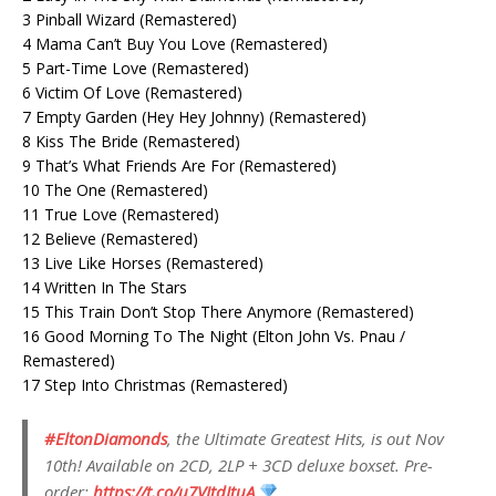
3 Pinball Wizard (Remastered)
4 Mama Can’t Buy You Love (Remastered)
5 Part-Time Love (Remastered)
6 Victim Of Love (Remastered)
7 Empty Garden (Hey Hey Johnny) (Remastered)
8 Kiss The Bride (Remastered)
9 That’s What Friends Are For (Remastered)
10 The One (Remastered)
11 True Love (Remastered)
12 Believe (Remastered)
13 Live Like Horses (Remastered)
14 Written In The Stars
15 This Train Don’t Stop There Anymore (Remastered)
16 Good Morning To The Night (Elton John Vs. Pnau /
Remastered)
17 Step Into Christmas (Remastered)
#EltonDiamonds
, the Ultimate Greatest Hits, is out Nov
10th! Available on 2CD, 2LP + 3CD deluxe boxset. Pre-
order:
https://t.co/u7VItdJtuA