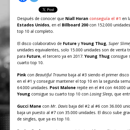
Después de conocer que
Niall Horan
conseguía el #1
en l
Estados Unidos
, en el
Billboard 200
con 152.000 unidades 
top 10 al completo.
El disco colaborativo de
Future
y
Young Thug
,
Super Slime
unidades equivalentes, solo 15.000 unidades son de venta tr
para
Future
, el tercero ya en 2017.
Young Thug
consigue s
cuarto top 10.
Pink
con
Beautiful Trauma
baja al #3 siendo el primer disc
en el #1 y conseguir mantener el top 10 en la segunda se
64.000 unidades.
Post Malone
repite en el #4 con 44.000 
Young
consigue su cuarto top 10 con
Losing Sleep
, que ent
Gucci Mane
con
Mr. Davis
baja del #2 al #6 con 36.000 uni
baja un puesto al #7 con 35.000 unidades. El disco sube grac
de singles, que ya es top 10.