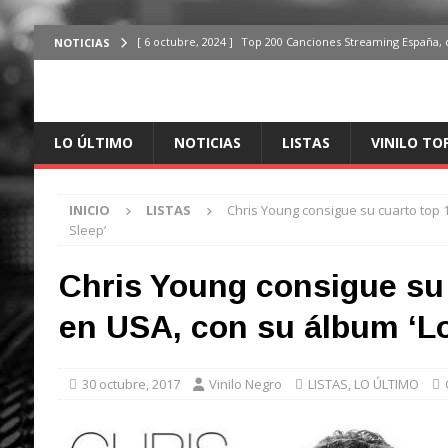
[ 6 octubre, 2024 ]
Top 200 Canciones Streaming España, 
NOTICIAS
[ 4 octubre, 2024 ]
Top 200 Artistas streaming en España,
[ 3 octubre, 2024 ]
Top 100 Artistas Españoles Streaming 
LO ÚLTIMO
NOTICIAS
LISTAS
VINILO TO
ÚLTIMO
[ 2 octubre, 2024 ]
Top 100 Artistas Internacionales Stre
INICIO
LISTAS
Chris Young consigue su cuarto top 
ÚLTIMO
Sleep’
[ 6 octubre, 2024 ]
Top 200 Canciones España, del 30 de d
Chris Young consigue su 
en USA, con su álbum ‘Lo
30 octubre, 2017
Vinilo Negro
LISTAS
,
LO ÚLTIMO