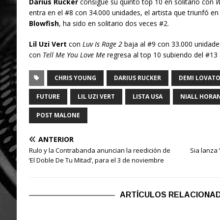
Darius Rucker
consigue su quinto top 10 en solitario con
W
entra en el #8 con 34.000 unidades, el artista que triunfó
Blowfish
, ha sido en solitario dos veces #2.
Lil Uzi Vert
con
Luv Is Rage 2
baja al #9 con 33.000 unidade
con
Tell Me You Love Me
regresa al top 10 subiendo del #13 
CHRIS YOUNG
DARIUS RUCKER
DEMI LOVAT
FUTURE
LIL UZI VERT
LISTA USA
NIALL HORA
POST MALONE
ANTERIOR
Rulo y la Contrabanda anuncian la reedición de
Sia lanza 
‘El Doble De Tu Mitad’, para el 3 de noviembre
ARTÍCULOS RELACIONA