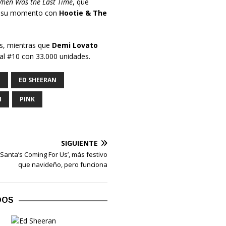
hen Was the Last Time
, que
 en su momento con
Hootie & The
s, mientras que
Demi Lovato
al #10 con 33.000 unidades.
O
ED SHEERAN
N
PINK
SIGUIENTE
‘Santa’s Coming For Us’, más festivo
que navideño, pero funciona
DOS