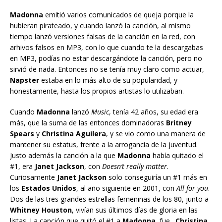
Madonna
emitió varios comunicados de queja porque la
hubieran pirateado, y cuando lanzó la canción, al mismo
tiempo lanzó versiones falsas de la canción en la red, con
arhivos falsos en MP3, con lo que cuando te la descargabas
en MP3, podías no estar descargándote la canción, pero no
sirvió de nada. Entonces no se tenía muy claro como actuar,
Napster
estaba en lo más alto de su popularidad, y
honestamente, hasta los propios artistas lo utilizaban.
Cuando
Madonna
lanzó
Music
, tenía 42 años, su edad era
más, que la suma de las entonces dominadoras
Britney
Spears
y
Christina Aguilera
, y se vio como una manera de
mantener su estatus, frente a la arrogancia de la juventud.
Justo además la canción a la que
Madonna
había quitado el
#1, era
Janet Jackson
, con
Doesn’t really matter
.
Curiosamente
Janet Jackson
solo conseguiría un #1 más en
los
Estados Unidos
, al año siguiente en 2001, con
All for you
.
Dos de las tres grandes estrellas femeninas de los 80, junto a
Whitney Houston
, vivían sus últimos días de gloria en las
listas. La canción que quitó el #1 a
Madonna
, fue…
Christina