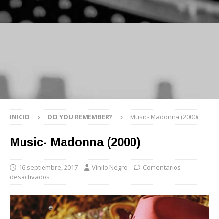
INICIO
DO YOU REMEMBER?
Music- Madonna (2000)
Music- Madonna (2000)
16 septiembre, 2017
Vinilo Negro
Comentarios
desactivados