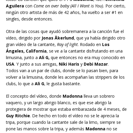
Aguilera
con
Come on over baby (All I Want is You).
Por cierto,
ningún otro artista de más de 42 años, ha vuelto a ser #1 en
singles, desde entonces.
Otra de las cosas que ayudó sobremanera a la canción fue el
vídeo, dirigido por
Jonas Åkerlund
, que ya había dirigido otro
gran vídeo de la cantante,
Ray of light
. Rodado en
Los
Ángeles, California
, se ve a la cantante disfrutando en una
limusina, junto a
Ali G,
que entonces no era muy conocido en
USA
. Y junto a sus amigas,
Niki Haris
y
Debi Mazar
.
Todos van a un par de clubs, donde se lo pasan bien, para
volver a la limusina, donde les acompañan las strippers de los
clubs, lo que a
Ali G
, le gusta bastante.
El concepto del vídeo, donde
Madonna
lleva un sobrero
vaquero, y un largo abrigo blanco, es que ese abrigo la
protegiera de mostrar que estaba embarazada de 4 meses, de
Guy Ritchie
. De hecho en todo el vídeo no se le aprecia la
tripa, porque cuando la cantante sale de la limo, siempre se
pone las manos sobre la tripa, y además
Madonna
no se