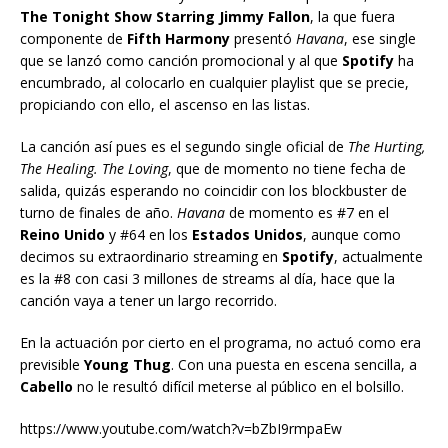
The Tonight Show Starring Jimmy Fallon
, la que fuera
componente de
Fifth Harmony
presentó
Havana
, ese single
que se lanzó como canción promocional y al que
Spotify
ha
encumbrado, al colocarlo en cualquier playlist que se precie,
propiciando con ello, el ascenso en las listas.
La canción así pues es el segundo single oficial de
The Hurting,
The Healing. The Loving
, que de momento no tiene fecha de
salida, quizás esperando no coincidir con los blockbuster de
turno de finales de año.
Havana
de momento es #7 en el
Reino Unido
y #64 en los
Estados Unidos
, aunque como
decimos su extraordinario streaming en
Spotify
, actualmente
es la #8 con casi 3 millones de streams al día, hace que la
canción vaya a tener un largo recorrido.
En la actuación por cierto en el programa, no actuó como era
previsible
Young Thug
. Con una puesta en escena sencilla, a
Cabello
no le resultó difícil meterse al público en el bolsillo.
https://www.youtube.com/watch?v=bZbI9rmpaEw