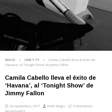
INICIO
CINE Y TV
Camila Cabello lleva el éxito de
‘Havana’, al ‘Tonight Show’ de Jimmy Fallon
Camila Cabello lleva el éxito de
‘Havana’, al ‘Tonight Show’ de
Jimmy Fallon
26 septiembre, 2017
Vinilo Negro
Comentarios
desactivados