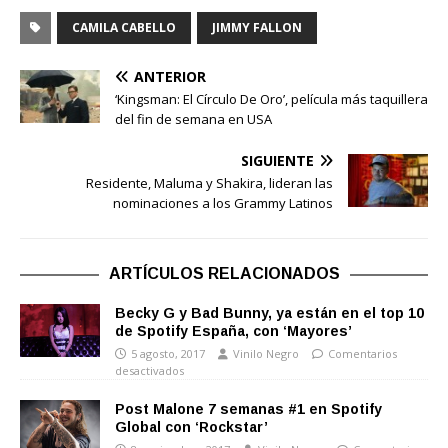
CAMILA CABELLO
JIMMY FALLON
ANTERIOR
‘Kingsman: El Círculo De Oro’, película más taquillera
del fin de semana en USA
SIGUIENTE
Residente, Maluma y Shakira, lideran las
nominaciones a los Grammy Latinos
ARTÍCULOS RELACIONADOS
Becky G y Bad Bunny, ya están en el top 10
de Spotify España, con ‘Mayores’
5 agosto, 2017
Vinilo Negro
Comentarios
desactivados
Post Malone 7 semanas #1 en Spotify
Global con ‘Rockstar’