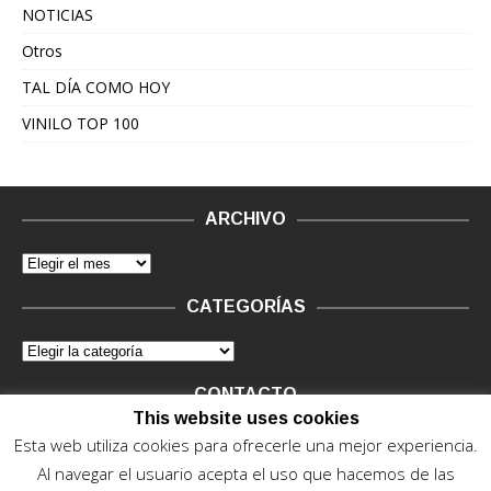
NOTICIAS
Otros
TAL DÍA COMO HOY
VINILO TOP 100
ARCHIVO
CATEGORÍAS
CONTACTO
This website uses cookies
Vinilo Negro.
Consultas de anunciantes y Legal, en vinilo at
Esta web utiliza cookies para ofrecerle una mejor experiencia.
vinilonegro.com
Al navegar el usuario acepta el uso que hacemos de las