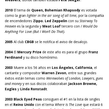
2010
El tema de
Queen, Bohemian Rhapsody
es votada
como la gran
lighter in the air song of all time
, por la compañía
de encendedores
Zippo. Led Zeppelin
con su
Stairway To
Heaven
es la segunda y
Meat Loaf
tercero con
I Would Do
Anything For Love (But I Won’t Do That).
2005
Al club
CBGB
se le notifica el aviso de desalojo.
2004
El
Mercury Prize
de este año es para el grupo
Franz
Ferdinand
y su disco homónimo.
2003
Muere a los 56 años en
Los Ángeles, California
, el
cantante y compositor
Warren Zevon
, entre sus grandes
éxitos están temas como
Werewolves of London, Lawyers, guns
and money
y en sus discos colaboraban
Jackson Browne,
Eagles
y
Linda Ronstadt
.
2003 Black Eyed Peas
consiguen el #1 en la lista de singles
en el
Reino Unido
con el tema
Where Is The Love
que estará 6