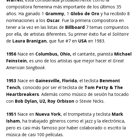
compositora femenina más importante de los últimos 35
años. Ha ganado 1
Grammy
, 1
Globo de Oro
y ha recibido 8
nominaciones a los
Oscar
. Fue la primera compositora en
tener a la vez en las listas de
Billboard
7 temas compuestos
por ella, de artistas diferentes. Su primer éxito fue el
Solitaire
de
Laura Branigan
, que fue #7 en
USA
en 1983.
1956
Nace en
Columbus, Ohio,
el cantante, pianista
Michael
Feinstein
, es uno de los artistas que mejor hacer el
Great
American Songbook
.
1953
Nace en
Gainesville, Florida
, el teclista
Benmont
Tench
, conocido por ser el teclista de
Tom Petty & The
Heartbreakers
. Además como músico de sesión ha tocado
con
Bob Dylan, U2, Roy Orbison
o Stevie Nicks.
1951
Nace en
Nueva York
, el trompetista y teclista
Mark
Isham
, ha trabajado géneros como el jazz y la electrónica,
pero es casi más famoso por haber colaborado o escrito la
música de casi 100 películas.