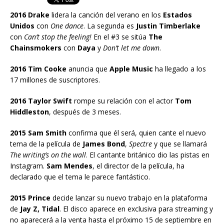
2016 Drake
lidera la canción del verano en los
Estados
Unidos
con
One dance
. La segunda es
Justin Timberlake
con
Can’t stop the feeling!
En el #3 se sitúa
The
Chainsmokers
con
Daya
y
Don’t let me down
.
2016 Tim Cooke
anuncia que
Apple Music
ha llegado a los
17 millones de suscriptores.
2016 Taylor Swift
rompe su relación con el actor
Tom
Hiddleston
, después de 3 meses.
2015 Sam Smith
confirma que él será, quien cante el nuevo
tema de la película de
James Bond
,
Spectre
y que se llamará
The writing’s on the wall
. El cantante británico dio las pistas en
Instagram.
Sam Mendes
, el director de la película, ha
declarado que el tema le parece fantástico.
2015 Prince
decide lanzar su nuevo trabajo en la plataforma
de
Jay Z, Tidal
. El disco aparece en exclusiva para streaming y
no aparecerá a la venta hasta el próximo 15 de septiembre en