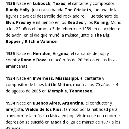
1936
Nace en
Lubbock, Texas
, el cantante y compositor
Buddy Holly.
Junto a su banda
The Crickets
, fue una de las
figuras clave del desarrollo del rock and roll. Fue telonero de
Elvis Presley
e influenció en los
Beatles
y los
Rolling,
Murió
a los 22 años el famoso 3 de febrero de 1959 en el accidente
de avión, en el día que murió la música junto a
The Big
Bopper
y
Ritchie Valance
.
1935
Nace en
Herndon, Virginia
, el cantante de pop y
country
Ronnie Dove
, colocó más de 20 éxitos en las listas
americanas.
1934
Nace en
Inverness, Mississippi
, el cantante y
compositor de blues
Little Milton
, murió a los 70 años el 4
de agosto de 2005 en
Memphis, Tennessee.
1934
Nace en
Buenos Aires, Argentina
, el conductor y
arreglista,
Waldo de los Ríos
, famoso por la habilidad para
transformar la música clásica en pop. Víctima de una enorme
depresión se suicidó en
Madrid
el 28 de marzo de 1977 a los
42 años.