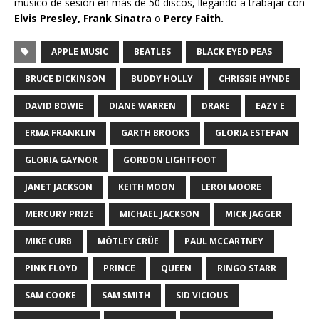
músico de sesión en más de 50 discos, llegando a trabajar con
Elvis Presley, Frank Sinatra
o
Percy Faith.
APPLE MUSIC
BEATLES
BLACK EYED PEAS
BRUCE DICKINSON
BUDDY HOLLY
CHRISSIE HYNDE
DAVID BOWIE
DIANE WARREN
DRAKE
EAZY E
ERMA FRANKLIN
GARTH BROOKS
GLORIA ESTEFAN
GLORIA GAYNOR
GORDON LIGHTFOOT
JANET JACKSON
KEITH MOON
LEROI MOORE
MERCURY PRIZE
MICHAEL JACKSON
MICK JAGGER
MIKE CURB
MÖTLEY CRÜE
PAUL MCCARTNEY
PINK FLOYD
PRINCE
QUEEN
RINGO STARR
SAM COOKE
SAM SMITH
SID VICIOUS