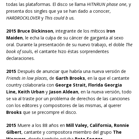
todas las plataformas. El disco se llama
HITNRUN phase one
, y
presenta dos singles que ya se han dado a conocer,
HARDROCKLOVER
y
This could b us.
2015 Bruce Dickinson
, integrante de los míticos
Iron
Maiden
, le echa la culpa de su cáncer de garganta al sexo
oral. Durante la presentación de su nuevo trabajo, el doble
The
book of souls
, el cantante hizo éstas sorprendentes
declaraciones.
2015
Después de anunciar que habría una nueva versión de
Friends in low places
, de
Garth Brooks
, en la que el cantante
country colaboraría con
George Strait, Florida Georgia
Line, Keith Urban
y
Jason Aldean
, en la nueva versión, todo
se va al traste por un problema de derechos de las canciones
con los editores y compositores de las mismas, al querer
Brooks
que se precompre el disco.
2015
Muere a los 88 años en
Mill Valey, California, Ronnie
Gilbert
, cantante y compositora miembro del grupo
The
Weavers
, donde también estaba
Pete Seeger
.