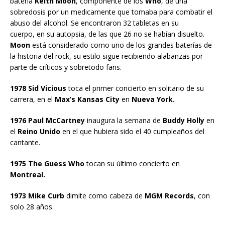
batería
Keith Moon
, componente de los
Who
, de una
sobredosis por un medicamente que tomaba para combatir el
abuso del alcohol. Se encontraron 32 tabletas en su
cuerpo, en su autopsia, de las que 26 no se habían disuelto.
Moon
está considerado como uno de los grandes baterías de
la historia del rock, su estilo sigue recibiendo alabanzas por
parte de críticos y sobretodo fans.
1978 Sid Vicious
toca el primer concierto en solitario de su
carrera, en el
Max’s Kansas City
en
Nueva York.
1976 Paul McCartney
inaugura la semana de
Buddy Holly
en
el
Reino Unido
en el que hubiera sido el 40 cumpleaños del
cantante.
1975 The Guess Who
tocan su último concierto en
Montreal.
1973 Mike Curb
dimite como cabeza de
MGM Records
, con
solo 28 años.