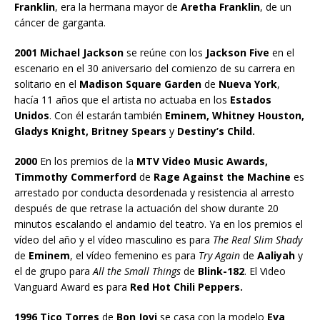
Franklin
, era la hermana mayor de
Aretha Franklin
, de un
cáncer de garganta.
2001 Michael Jackson
se reúne con los
Jackson Five
en el
escenario en el 30 aniversario del comienzo de su carrera en
solitario en el
Madison Square Garden
de
Nueva York
,
hacía 11 años que el artista no actuaba en los
Estados
Unidos
. Con él estarán también
Eminem, Whitney Houston,
Gladys Knight, Britney Spears
y
Destiny’s Child.
2000
En los premios de la
MTV Video Music Awards,
Timmothy Commerford
de
Rage Against the Machine
es
arrestado por conducta desordenada y resistencia al arresto
después de que retrase la actuación del show durante 20
minutos escalando el andamio del teatro. Ya en los premios el
vídeo del año y el vídeo masculino es para
The Real Slim Shady
de
Eminem
, el vídeo femenino es para
Try Again
de
Aaliyah
y
el de grupo para
All the Small Things
de
Blink-182
. El Video
Vanguard Award es para
Red Hot Chili Peppers.
1996 Tico Torres
de
Bon Jovi
se casa con la modelo
Eva