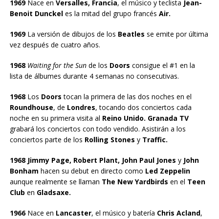
1969
Nace en
Versalles, Francia
, el músico y teclista
Jean-
Benoit Dunckel
es la mitad del grupo francés
Air.
1969
La versión de dibujos de los
Beatles
se emite por última
vez después de cuatro años.
1968
Waiting for the Sun
de los
Doors
consigue el #1 en la
lista de álbumes durante 4 semanas no consecutivas.
1968
Los
Doors
tocan la primera de las dos noches en el
Roundhouse
, de
Londres
, tocando dos conciertos cada
noche en su primera visita al
Reino Unido. Granada TV
grabará los conciertos con todo vendido. Asistirán a los
conciertos parte de los
Rolling Stones
y
Traffic.
1968 Jimmy Page, Robert Plant, John Paul Jones
y
John
Bonham
hacen su debut en directo como
Led Zeppelin
aunque realmente se llaman
The New Yardbirds
en el
Teen
Club
en
Gladsaxe.
1966
Nace en
Lancaster
, el músico y batería
Chris Acland
,