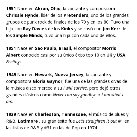
1951
Nace en
Akron, Ohio
, la cantante y compositora
Chrissie Hynde
, líder de los
Pretenders,
uno de los grandes
grupos de punk rock de finales de los 70 y en los 80. Tuvo una
hija con
Ray Davies
de los
Kinks
y se casó con
Jim Kerr
de
los
Simple Minds
, tuvo una hija con cada uno de ellos.
1951
Nace en
Sao Paulo, Brasil
, el compositor
Morris
Albert
conocido casi por su único éxito top 10 en
UK
y
USA
,
Feelings
.
1949
Nace en
Newark, Nueva Jersey
, la cantante y
compositora
Gloria Gaynor
, fue una de las grandes divas de
la música disco merced a su
I will survive
, pero dejó otros
grandes clásicos como
Never can say goodbye
o
I am what I
am.
1939
Nace en
Charleston, Tennessee
, el músico de blues y
R&B,
Latimore
, su gran éxito fue
Let’s straighten it out
#1 en
las listas de R&B y #31 en las de Pop en 1974.