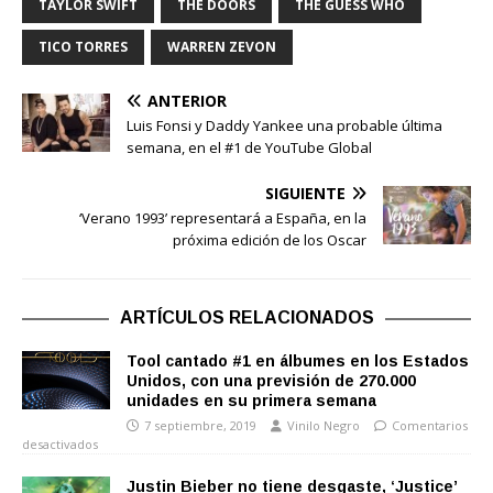
TAYLOR SWIFT
THE DOORS
THE GUESS WHO
TICO TORRES
WARREN ZEVON
ANTERIOR
Luis Fonsi y Daddy Yankee una probable última
semana, en el #1 de YouTube Global
SIGUIENTE
‘Verano 1993’ representará a España, en la
próxima edición de los Oscar
ARTÍCULOS RELACIONADOS
Tool cantado #1 en álbumes en los Estados
Unidos, con una previsión de 270.000
unidades en su primera semana
7 septiembre, 2019
Vinilo Negro
Comentarios
desactivados
Justin Bieber no tiene desgaste, ‘Justice’