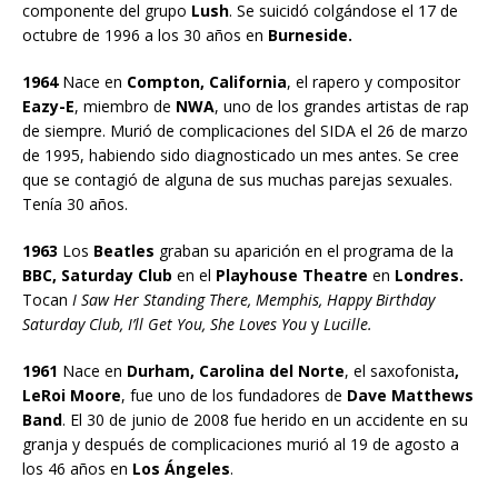
componente del grupo
Lush
. Se suicidó colgándose el 17 de
octubre de 1996 a los 30 años en
Burneside.
1964
Nace en
Compton, California
, el rapero y compositor
Eazy-E
, miembro de
NWA
, uno de los grandes artistas de rap
de siempre. Murió de complicaciones del SIDA el 26 de marzo
de 1995, habiendo sido diagnosticado un mes antes. Se cree
que se contagió de alguna de sus muchas parejas sexuales.
Tenía 30 años.
1963
Los
Beatles
graban su aparición en el programa de la
BBC, Saturday Club
en el
Playhouse Theatre
en
Londres.
Tocan
I Saw Her Standing There, Memphis, Happy Birthday
Saturday Club, I’ll Get You, She Loves You
y
Lucille.
1961
Nace en
Durham, Carolina del Norte
, el saxofonista
,
LeRoi Moore
, fue uno de los fundadores de
Dave Matthews
Band
. El 30 de junio de 2008 fue herido en un accidente en su
granja y después de complicaciones murió al 19 de agosto a
los 46 años en
Los Ángeles
.