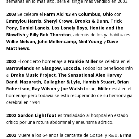
semanas en lo más alto, será el single más vendido en 2003.
2003
Se celebra el
Farm Aid ’03
en
Columbus, Ohio
con
Emmylou Harris, Sheryl Crowe, Brooks & Dunn, Trick
Pony, Daniel Lanois, Los Lonely Boys, Hootie and the
Blowfish
y
Billy Bob Thornton
, además de los ya habituales
Willie Nelson, John Mellencamp, Neil Young
y
Dave
Matthews.
2002
El concierto homenaje a
Frankie Miller
se celebra en el
Barrowlands
en
Glasgow, Escocia
. Todos los beneficios irán
al
Drake Music Project
.
The Sensational Alex Harvey
Band
,
Nazareth, Gallagher & Lyle, Hamish Stuart, Brian
Robertson, Ray Wilson
y
Joe Walsh
tocan,
Miller
está en el
homenaje pero todavía se está recuperando de su hemorragia
cerebral en 1994.
2002 Gordon Lightfoot
es trasladado al hospital en estado
crítico por una rotura abdominal y aneurisma aórtico.
2002
Muere a los 64 años la cantante de Gospel y R&B,
Erma