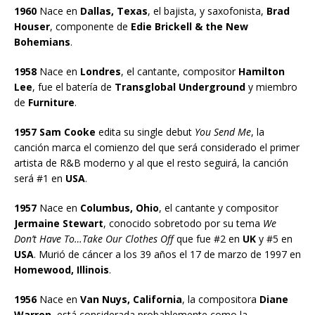
1960
Nace en
Dallas, Texas
, el bajista, y saxofonista,
Brad
Houser
, componente de
Edie Brickell & the New
Bohemians
.
1958
Nace en
Londres
, el cantante, compositor
Hamilton
Lee
, fue el batería de
Transglobal Underground
y miembro
de
Furniture
.
1957 Sam Cooke
edita su single debut
You Send Me
, la
canción marca el comienzo del que será considerado el primer
artista de R&B moderno y al que el resto seguirá, la canción
será #1 en
USA
.
1957
Nace en
Columbus, Ohio
, el cantante y compositor
Jermaine Stewart
, conocido sobretodo por su tema
We
Don’t Have To…Take Our Clothes Off
que fue #2 en
UK
y #5 en
USA
. Murió de cáncer a los 39 años el 17 de marzo de 1997 en
Homewood, Illinois
.
1956
Nace en
Van Nuys, California
, la compositora
Diane
Warren
, está considerada probablemente como la