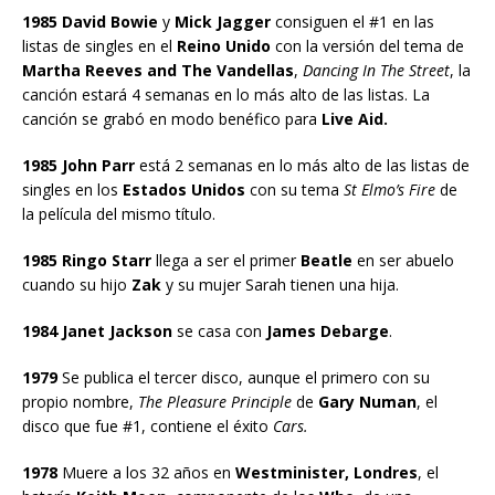
1985 David Bowie
y
Mick Jagger
consiguen el #1 en las
listas de singles en el
Reino Unido
con la versión del tema de
Martha Reeves and The Vandellas
,
Dancing In The Street
, la
canción estará 4 semanas en lo más alto de las listas. La
canción se grabó en modo benéfico para
Live Aid.
1985 John Parr
está 2 semanas en lo más alto de las listas de
singles en los
Estados Unidos
con su tema
St Elmo’s Fire
de
la película del mismo título.
1985 Ringo Starr
llega a ser el primer
Beatle
en ser abuelo
cuando su hijo
Zak
y su mujer Sarah tienen una hija.
1984 Janet Jackson
se casa con
James Debarge
.
1979
Se publica el tercer disco, aunque el primero con su
propio nombre,
The Pleasure Principle
de
Gary Numan
, el
disco que fue #1, contiene el éxito
Cars.
1978
Muere a los 32 años en
Westminister, Londres
, el