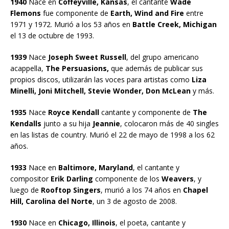
1940
Nace en
Coffeyville, Kansas
, el cantante
Wade
Flemons
fue componente de
Earth, Wind and Fire
entre
1971 y 1972. Murió a los 53 años en
Battle Creek, Michigan
el 13 de octubre de 1993.
1939
Nace
Joseph Sweet Russell
, del grupo americano
acappella,
The Persuasions,
que además de publicar sus
propios discos, utilizarán las voces para artistas como
Liza
Minelli, Joni Mitchell,
Stevie Wonder, Don McLean
y más.
1935
Nace
Royce Kendall
cantante y componente de
The
Kendalls
junto a su hija
Jeannie
, colocaron más de 40 singles
en las listas de country. Murió el 22 de mayo de 1998 a los 62
años.
1933
Nace en
Baltimore, Maryland
, el cantante y
compositor
Erik Darling
componente de los
Weavers
, y
luego de
Rooftop Singers
, murió a los 74 años en
Chapel
Hill, Carolina del Norte
, un 3 de agosto de 2008.
1930
Nace en
Chicago, Illinois
, el poeta, cantante y