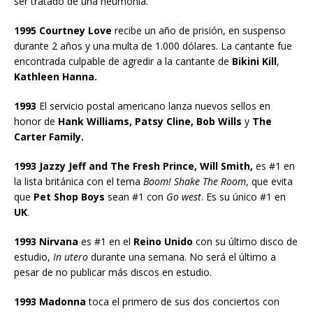
ser tratado de una neumonía.
1995 Courtney Love
recibe un año de prisión, en suspenso
durante 2 años y una multa de 1.000 dólares. La cantante fue
encontrada culpable de agredir a la cantante de
Bikini Kill
,
Kathleen Hanna.
1993
El servicio postal americano lanza nuevos sellos en
honor de
Hank Williams, Patsy Cline, Bob Wills
y
The
Carter Family.
1993 Jazzy Jeff and The Fresh Prince, Will Smith,
es #1 en
la lista británica con el tema
Boom!
Shake The Room
, que evita
que
Pet Shop Boys
sean #1 con
Go west
. Es su único #1 en
UK
.
1993 Nirvana
es #1 en el
Reino Unido
con su último disco de
estudio,
In utero
durante una semana. No será el último a
pesar de no publicar más discos en estudio.
1993 Madonna
toca el primero de sus dos conciertos con