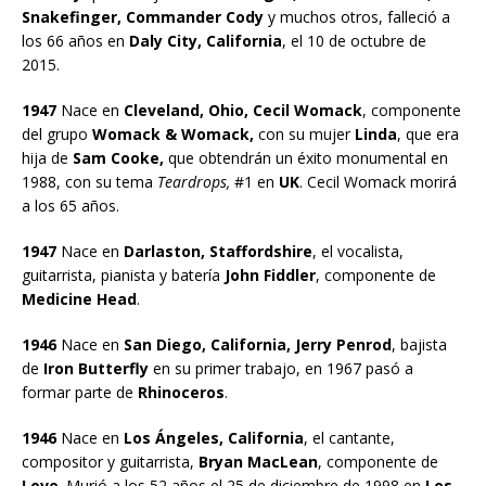
Snakefinger, Commander Cody
y muchos otros, falleció a
los 66 años en
Daly City, California
, el 10 de octubre de
2015.
1947
Nace en
Cleveland, Ohio, Cecil Womack
, componente
del grupo
Womack & Womack,
con su mujer
Linda
, que era
hija de
Sam Cooke,
que obtendrán un éxito monumental en
1988, con su tema
Teardrops,
#1 en
UK
. Cecil Womack morirá
a los 65 años.
1947
Nace en
Darlaston, Staffordshire
, el vocalista,
guitarrista, pianista y batería
John Fiddler
, componente de
Medicine Head
.
1946
Nace en
San Diego, California, Jerry Penrod
, bajista
de
Iron Butterfly
en su primer trabajo, en 1967 pasó a
formar parte de
Rhinoceros
.
1946
Nace en
Los Ángeles, California
, el cantante,
compositor y guitarrista,
Bryan MacLean
, componente de
Love
. Murió a los 52 años el 25 de diciembre de 1998 en
Los