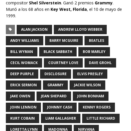
compositor
Shel Silverstein
. Ganó 2 premios
Grammy
.
Murió a los 68 años en
Key West, Florida
, el 10 de mayo de
1999.
ALAN JACKSON
ANDREW LLOYD WEBBER
ANDY WILLIAMS
BARRY MCGUIRE
BEATLES
BILL WYMAN
BLACK SABBATH
BOB MARLEY
CECIL WOMACK
COURTNEY LOVE
DAVE GROHL
DEEP PURPLE
DISCLOSURE
ELVIS PRESLEY
ERICK SERMON
GRAMMY
JACKIE WILSON
JAKE OWEN
JEAN SHEPARD
JOHN BONHAM
JOHN LENNON
JOHNNY CASH
KENNY ROGERS
KURT COBAIN
LIAM GALLAGHER
LITTLE RICHARD
LORETTA LYNN
MADONNA
NIRVANA