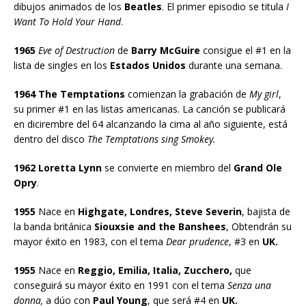
dibujos animados de los
Beatles
. El primer episodio se titula
I
Want To Hold Your Hand
.
1965
Eve of Destruction
de
Barry McGuire
consigue el #1 en la
lista de singles en los
Estados Unidos
durante una semana.
1964
The Temptations
comienzan la grabación de
My girl
,
su primer #1 en las listas americanas. La canción se publicará
en dicirembre del 64 alcanzando la cima al año siguiente, está
dentro del disco
The Temptations sing Smokey.
1962 Loretta Lynn
se convierte en miembro del
Grand Ole
Opry
.
1955
Nace en
Highgate, Londres, Steve Severin
, bajista de
la banda británica
Siouxsie and the Banshees
, Obtendrán su
mayor éxito en 1983, con el tema
Dear prudence
, #3 en
UK.
1955
Nace en
Reggio, Emilia, Italia, Zucchero,
que
conseguirá su mayor éxito en 1991 con el tema
Senza una
donna,
a dúo con
Paul Young
, que será #4 en
UK.