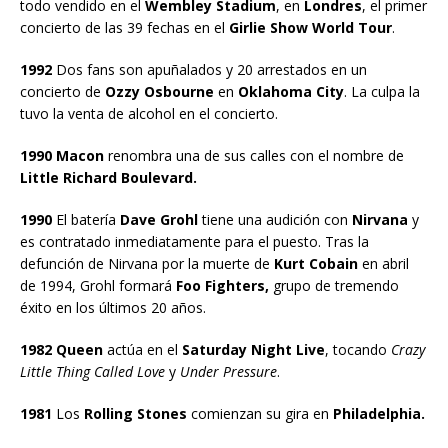
todo vendido en el
Wembley Stadium
, en
Londres
, el primer
concierto de las 39 fechas en el
Girlie Show World Tour
.
1992
Dos fans son apuñalados y 20 arrestados en un
concierto de
Ozzy Osbourne
en
Oklahoma City
. La culpa la
tuvo la venta de alcohol en el concierto.
1990 Macon
renombra una de sus calles con el nombre de
Little Richard Boulevard.
1990
El batería
Dave Grohl
tiene una audición con
Nirvana
y
es contratado inmediatamente para el puesto. Tras la
defunción de Nirvana por la muerte de
Kurt Cobain
en abril
de 1994, Grohl formará
Foo Fighters,
grupo de tremendo
éxito en los últimos 20 años.
1982 Queen
actúa en el
Saturday Night Live
, tocando
Crazy
Little Thing Called Love
y
Under Pressure
.
1981
Los
Rolling Stones
comienzan su gira en
Philadelphia.