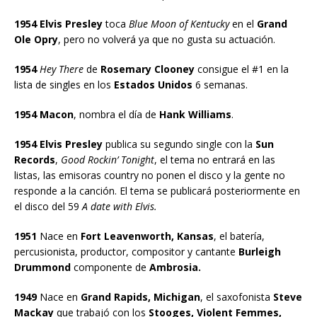
1954 Elvis Presley
toca
Blue Moon of Kentucky
en el
Grand
Ole Opry
, pero no volverá ya que no gusta su actuación.
1954
Hey There
de
Rosemary Clooney
consigue el #1 en la
lista de singles en los
Estados Unidos
6 semanas.
1954 Macon
, nombra el día de
Hank Williams
.
1954
Elvis Presley
publica su segundo single con la
Sun
Records
,
Good Rockin’ Tonight
, el tema no entrará en las
listas, las emisoras country no ponen el disco y la gente no
responde a la canción. El tema se publicará posteriormente en
el disco del 59
A date with Elvis.
1951
Nace en
Fort Leavenworth, Kansas
, el batería,
percusionista, productor, compositor y cantante
Burleigh
Drummond
componente de
Ambrosia.
1949
Nace en
Grand Rapids, Michigan
, el saxofonista
Steve
Mackay
que trabajó con los
Stooges, Violent Femmes,