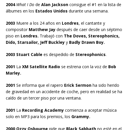
2004
What I Do
de
Alan Jackson
consigue el #1 en la lista de
álbumes en los
Estados Unidos
durante una semana.
2003
Muere a los 24 años en
Londres
, el cantante y
compositor
Matthew Jay
después de caer desde un séptimo
piso en
Londres.
Trabajó con
The Doves, Stereophonics,
Dido, Starsailor, Jeff Buckley
y
Badly Drawn Boy.
2003 Stuart Cable
es despedido de
Stereophonics
.
2001
La
XM Satellite Radio
se estrena con la voz de
Bob
Marley.
2001
Se informa que el rapero
Erick Sermon
ha sido herido
de gravedad en un accidente de coche, pero en realidad se ha
caído de un tercer piso por una ventana.
2001
La
Recording Academy
comienza a aceptar música
solo en MP3 para los premios, los
Grammy.
2000 Ozzy Osbourne
pide que
Black Sabbath
no esté en el