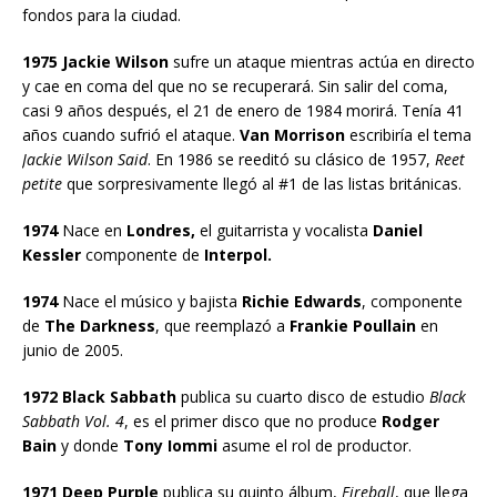
fondos para la ciudad.
1975 Jackie Wilson
sufre un ataque mientras actúa en directo
y cae en coma del que no se recuperará. Sin salir del coma,
casi 9 años después, el 21 de enero de 1984 morirá. Tenía 41
años cuando sufrió el ataque.
Van Morrison
escribiría el tema
Jackie Wilson Said
. En 1986 se reeditó su clásico de 1957,
Reet
petite
que sorpresivamente llegó al #1 de las listas británicas.
1974
Nace en
Londres,
el guitarrista y vocalista
Daniel
Kessler
componente de
Interpol.
1974
Nace el músico y bajista
Richie Edwards
, componente
de
The Darkness
, que reemplazó a
Frankie Poullain
en
junio de 2005.
1972 Black Sabbath
publica su cuarto disco de estudio
Black
Sabbath Vol. 4
, es el primer disco que no produce
Rodger
Bain
y donde
Tony Iommi
asume el rol de productor.
1971 Deep Purple
publica su quinto álbum,
Fireball
, que llega