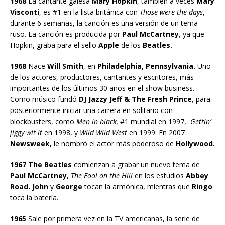
1968
La cantante galesa
Mary Hopkin
, también a veces
Mary
Visconti
, es #1 en la lista británica con
Those were the days
,
durante 6 semanas, la canción es una versión de un tema
ruso. La canción es producida por
Paul McCartney
, ya que
Hopkin, graba para el sello
Apple
de los
Beatles.
1968
Nace
Will Smith
, en
Philadelphia, Pennsylvania.
Uno
de los actores, productores, cantantes y escritores, más
importantes de los últimos 30 años en el show business.
Como músico fundó
DJ Jazzy Jeff & The Fresh Prince
, para
posteriormente iniciar una carrera en solitario con
blockbusters, como
Men in black,
#1 mundial en 1997,
Gettin’
jiggy wit it
en 1998, y
Wild Wild West
en 1999. En 2007
Newsweek,
le nombró el actor más poderoso de
Hollywood.
1967 The Beatles
comienzan a grabar un nuevo tema de
Paul McCartney
,
The Fool on the Hill
en los estudios
Abbey
Road. John
y
George
tocan la armónica, mientras que
Ringo
toca la batería.
1965
Sale por primera vez en la TV americanas, la serie de