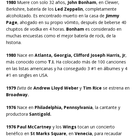
1980
Muere con solo 32 años,
John Bonham
, en Clewer,
Berkshire, batería de los
Led Zeppelin
, completamente
alcoholizado. Es encontrado muerto en la casa de
Jimmy
Page
, ahogado en su propio vómito, después de beberse 40
chupitos de vodka en 4 horas.
Bonham
es considerado en
muchas encuestas como el mejor batería de rock, de la
historia.
1980
Nace en
Atlanta, Georgia, Clifford Joseph Harris, Jr
,
más conocido como
T.I.
Ha colocado más de 100 canciones
en las listas americanas y ha conseguido 3 #1 en álbumes y 4
#1 en singles en USA.
1979
Evita
de
Andrew Lloyd Weber
y
Tim Rice
se estrena en
Broadway.
1976
Nace en
Philadelphia, Pennsylvania
, la cantante y
productora
Santigold.
1976 Paul McCartney
y los
Wings
tocan un concierto
benéfico en
St Marks Square
, en
Venecia
, para recaudar