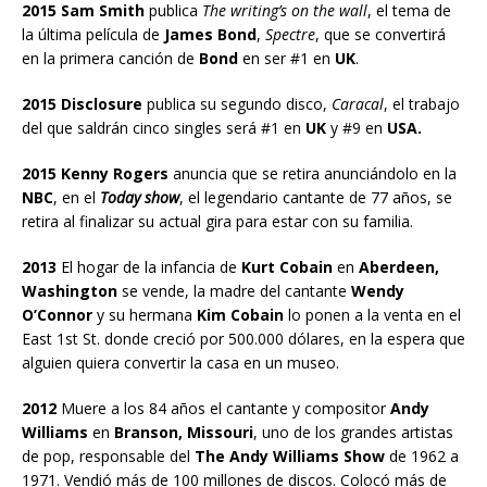
2015 Sam Smith
publica
The writing’s on the wall
, el tema de
la última película de
James Bond
,
Spectre
, que se convertirá
en la primera canción de
Bond
en ser #1 en
UK
.
2015 Disclosure
publica su segundo disco,
Caracal
, el trabajo
del que saldrán cinco singles será #1 en
UK
y #9 en
USA.
2015 Kenny Rogers
anuncia que se retira anunciándolo en la
NBC
, en el
Today show
, el legendario cantante de 77 años, se
retira al finalizar su actual gira para estar con su familia.
2013
El hogar de la infancia de
Kurt Cobain
en
Aberdeen,
Washington
se vende, la madre del cantante
Wendy
O’Connor
y su hermana
Kim Cobain
lo ponen a la venta en el
East 1st St. donde creció por 500.000 dólares, en la espera que
alguien quiera convertir la casa en un museo.
2012
Muere a los 84 años el cantante y compositor
Andy
Williams
en
Branson, Missouri
, uno de los grandes artistas
de pop, responsable del
The Andy Williams Show
de 1962 a
1971. Vendió más de 100 millones de discos. Colocó más de