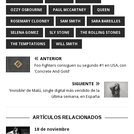
OZZY OSBOURNE
PAUL MCCARTNEY
QUEEN
ROSEMARY CLOONEY
SAM SMITH
SARA BAREILLES
SELENA GOMEZ
SLY STONE
THE ROLLING STONES
THE TEMPTATIONS
WILL SMITH
ANTERIOR
Foo Fighters consiguen su segundo #1 en USA, con
‘Concrete And Gold’
SIGUIENTE
‘Invisible’ de Malú, single digital más vendido de la
última semana, en España
ARTÍCULOS RELACIONADOS
18 de noviembre