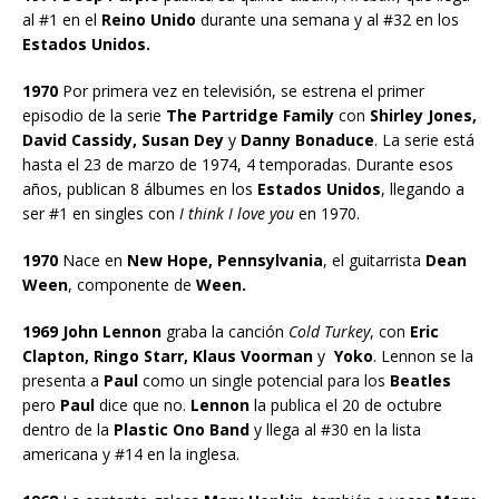
al #1 en el
Reino Unido
durante una semana y al #32 en los
Estados Unidos.
1970
Por primera vez en televisión, se estrena el primer
episodio de la serie
The Partridge Family
con
Shirley Jones,
David Cassidy, Susan Dey
y
Danny Bonaduce
. La serie está
hasta el 23 de marzo de 1974, 4 temporadas. Durante esos
años, publican 8 álbumes en los
Estados Unidos
, llegando a
ser #1 en singles con
I think I love you
en 1970.
1970
Nace en
New Hope, Pennsylvania
, el guitarrista
Dean
Ween
, componente de
Ween.
1969 John Lennon
graba la canción
Cold Turkey
, con
Eric
Clapton, Ringo Starr, Klaus Voorman
y
Yoko
. Lennon se la
presenta a
Paul
como un single potencial para los
Beatles
pero
Paul
dice que no.
Lennon
la publica el 20 de octubre
dentro de la
Plastic Ono Band
y llega al #30 en la lista
americana y #14 en la inglesa.