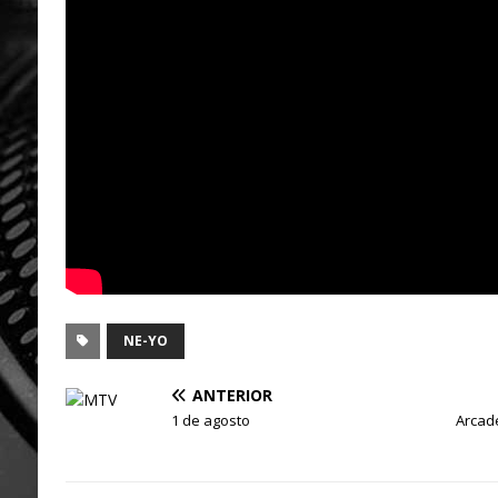
NE-YO
ANTERIOR
1 de agosto
Arcade