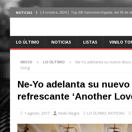
[ 6 octubre, 2024 ]
Top 200 Canciones España, del 30 de d
NOTICIAS
[ 6 octubre, 2024 ]
Top 200 Canciones Streaming España, 
[ 4 octubre, 2024 ]
Top 200 Artistas streaming en España,
LO ÚLTIMO
NOTICIAS
LISTAS
VINILO TO
[ 3 octubre, 2024 ]
Top 100 Artistas Españoles Streaming 
ÚLTIMO
INICIO
LO ÚLTIMO
Ne-Yo adelanta su nuevo disco 
[ 2 octubre, 2024 ]
Top 100 Artistas Internacionales Stre
Song’
ÚLTIMO
Ne-Yo adelanta su nuevo 
refrescante ‘Another Lov
1 agosto, 2017
Vinilo Negro
LO ÚLTIMO
,
NOTICIAS