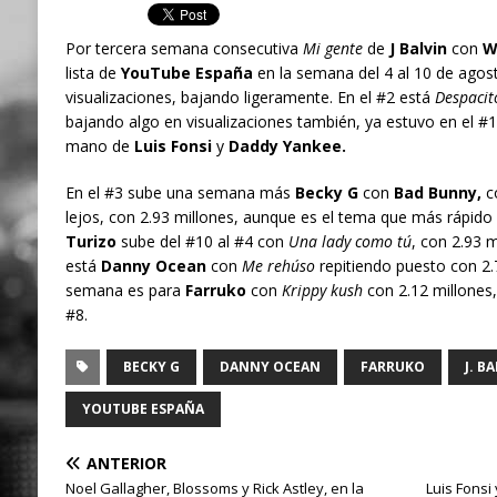
Por tercera semana consecutiva
Mi gente
de
J Balvin
con
Wi
lista de
YouTube España
en la semana del 4 al 10 de agost
visualizaciones, bajando ligeramente. En el #2 está
Despacit
bajando algo en visualizaciones también, ya estuvo en el #
mano de
Luis Fonsi
y
Daddy Yankee.
En el #3 sube una semana más
Becky G
con
Bad Bunny,
c
lejos, con 2.93 millones, aunque es el tema que más rápid
Turizo
sube del #10 al #4 con
Una lady como tú
, con 2.93 m
está
Danny Ocean
con
Me rehúso
repitiendo puesto con 2.7
semana es para
Farruko
con
Krippy kush
con 2.12 millones,
#8.
BECKY G
DANNY OCEAN
FARRUKO
J. B
YOUTUBE ESPAÑA
ANTERIOR
Noel Gallagher, Blossoms y Rick Astley, en la
Luis Fons