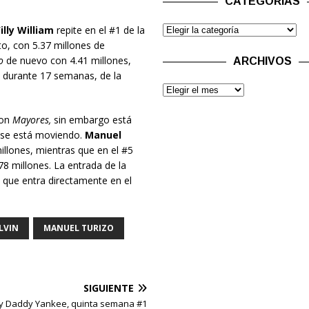
CATEGORÍAS
lly William
repite en el #1 de la
o, con 5.37 millones de
o
de nuevo con 4.41 millones,
ARCHIVOS
1 durante 17 semanas, de la
on
Mayores,
sin embargo está
o se está moviendo.
Manuel
illones, mientras que en el #5
8 millones. La entrada de la
 que entra directamente en el
ALVIN
MANUEL TURIZO
SIGUIENTE
i y Daddy Yankee, quinta semana #1