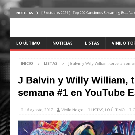
[ 6 octubre, 2024 ]
Top 200 Canciones Streaming España, 
NOTICIAS
[ 4 octubre, 2024 ]
Top 200 Artistas streaming en España,
[ 3 octubre, 2024 ]
Top 100 Artistas Españoles Streaming 
LO ÚLTIMO
NOTICIAS
LISTAS
VINILO TO
ÚLTIMO
[ 2 octubre, 2024 ]
Top 100 Artistas Internacionales Stre
INICIO
LISTAS
J Balvin y Willy William, tercera s
ÚLTIMO
[ 6 octubre, 2024 ]
Top 200 Canciones España, del 30 de d
J Balvin y Willy William, 
semana #1 en YouTube 
16 agosto, 2017
Vinilo Negro
LISTAS
,
LO ÚLTIMO
C