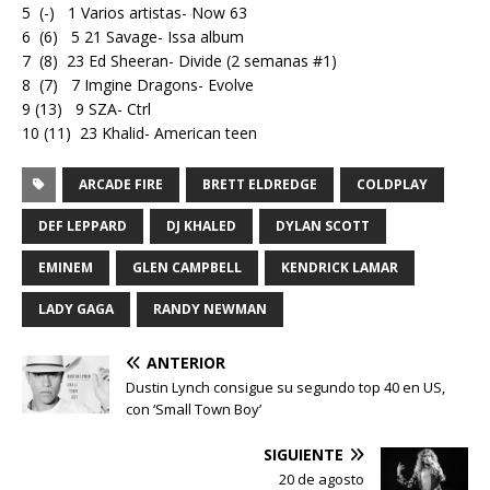
5 (-) 1 Varios artistas- Now 63
6 (6) 5 21 Savage- Issa album
7 (8) 23 Ed Sheeran- Divide (2 semanas #1)
8 (7) 7 Imgine Dragons- Evolve
9 (13) 9 SZA- Ctrl
10 (11) 23 Khalid- American teen
ARCADE FIRE
BRETT ELDREDGE
COLDPLAY
DEF LEPPARD
DJ KHALED
DYLAN SCOTT
EMINEM
GLEN CAMPBELL
KENDRICK LAMAR
LADY GAGA
RANDY NEWMAN
ANTERIOR
Dustin Lynch consigue su segundo top 40 en US,
con ‘Small Town Boy’
SIGUIENTE
20 de agosto