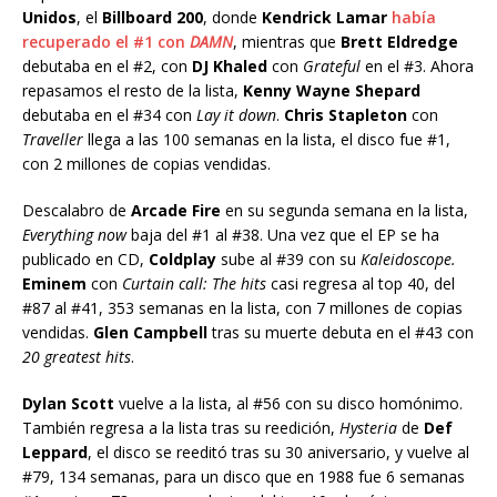
Unidos
, el
Billboard 200
, donde
Kendrick Lamar
había
recuperado el #1 con
DAMN
, mientras que
Brett Eldredge
debutaba en el #2, con
DJ Khaled
con
Grateful
en el #3. Ahora
repasamos el resto de la lista,
Kenny Wayne Shepard
debutaba en el #34 con
Lay it down
.
Chris Stapleton
con
Traveller
llega a las 100 semanas en la lista, el disco fue #1,
con 2 millones de copias vendidas.
Descalabro de
Arcade Fire
en su segunda semana en la lista,
Everything now
baja del #1 al #38. Una vez que el EP se ha
publicado en CD,
Coldplay
sube al #39 con su
Kaleidoscope.
Eminem
con
Curtain call: The hits
casi regresa al top 40, del
#87 al #41, 353 semanas en la lista, con 7 millones de copias
vendidas.
Glen Campbell
tras su muerte debuta en el #43 con
20 greatest hits
.
Dylan Scott
vuelve a la lista, al #56 con su disco homónimo.
También regresa a la lista tras su reedición,
Hysteria
de
Def
Leppard
, el disco se reeditó tras su 30 aniversario, y vuelve al
#79, 134 semanas, para un disco que en 1988 fue 6 semanas