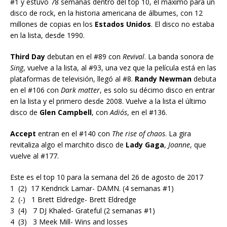
#1 y estuvo 78 semanas dentro del top 10, el máximo para un
disco de rock, en la historia americana de álbumes, con 12
millones de copias en los
Estados Unidos
. El disco no estaba
en la lista, desde 1990.
Third Day
debutan en el #89 con
Revival
. La banda sonora de
Sing
, vuelve a la lista, al #93, una vez que la película está en las
plataformas de televisión, llegó al #8.
Randy Newman
debuta
en el #106 con
Dark matter
, es solo su décimo disco en entrar
en la lista y el primero desde 2008. Vuelve a la lista el último
disco de
Glen Campbell
, con
Adiós
, en el #136.
Accept
entran en el #140 con
The rise of chaos
. La gira
revitaliza algo el marchito disco de
Lady Gaga
,
Joanne
, que
vuelve al #177.
Este es el top 10 para la semana del 26 de agosto de 2017
1 (2) 17 Kendrick Lamar- DAMN. (4 semanas #1)
2 (-) 1 Brett Eldredge- Brett Eldredge
3 (4) 7 DJ Khaled- Grateful (2 semanas #1)
4 (3) 3 Meek Mill- Wins and losses