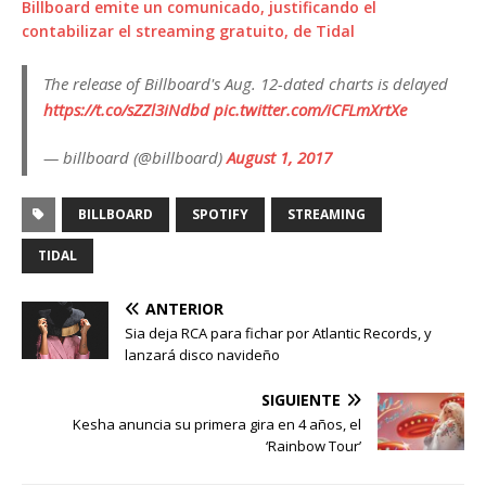
Billboard emite un comunicado, justificando el
contabilizar el streaming gratuito, de Tidal
The release of Billboard's Aug. 12-dated charts is delayed
https://t.co/sZZl3iNdbd
pic.twitter.com/iCFLmXrtXe
— billboard (@billboard)
August 1, 2017
BILLBOARD
SPOTIFY
STREAMING
TIDAL
ANTERIOR
Sia deja RCA para fichar por Atlantic Records, y
lanzará disco navideño
SIGUIENTE
Kesha anuncia su primera gira en 4 años, el
‘Rainbow Tour’