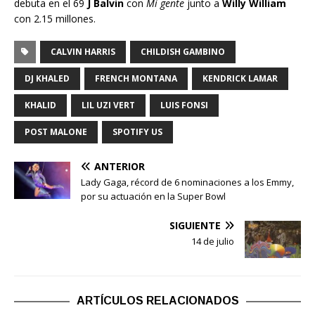
debuta en el 69
J Balvin
con
Mi gente
junto a
Willy William
con 2.15 millones.
CALVIN HARRIS
CHILDISH GAMBINO
DJ KHALED
FRENCH MONTANA
KENDRICK LAMAR
KHALID
LIL UZI VERT
LUIS FONSI
POST MALONE
SPOTIFY US
ANTERIOR
Lady Gaga, récord de 6 nominaciones a los Emmy,
por su actuación en la Super Bowl
SIGUIENTE
14 de julio
ARTÍCULOS RELACIONADOS