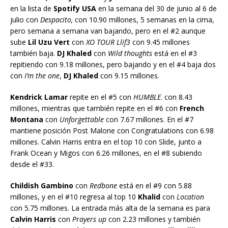
en la lista de
Spotify USA
en la semana del 30 de junio al 6 de
julio con
Despacito,
con 10.90 millones, 5 semanas en la cima,
pero semana a semana van bajando, pero en el #2 aunque
sube
Lil Uzu Vert
con
XO TOUR Llif3
con 9.45 millones
también baja.
DJ Khaled
con
Wild thoughts
está en el #3
repitiendo con 9.18 millones, pero bajando y en el #4 baja dos
con
I’m the one
,
DJ Khaled
con 9.15 millones.
Kendrick Lamar
repite en el #5 con
HUMBLE
. con 8.43
millones, mientras que también repite en el #6 con
French
Montana
con
Unforgettable
con 7.67 millones. En el #7
mantiene posición Post Malone con Congratulations con 6.98
millones. Calvin Harris entra en el top 10 con Slide, junto a
Frank Ocean y Migos con 6.26 millones, en el #8 subiendo
desde el #33.
Childish Gambino
con
Redbone
está en el #9 con 5.88
millones, y en el #10 regresa al top 10
Khalid
con
Location
con 5.75 millones. La entrada más alta de la semana es para
Calvin Harris
con
Prayers up
con 2.23 millones y también