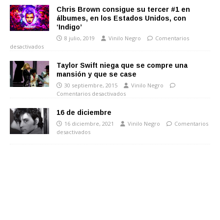
Chris Brown consigue su tercer #1 en
álbumes, en los Estados Unidos, con
‘Indigo’
8 julio, 2019
Vinilo Negro
Comentarios
desactivados
Taylor Swift niega que se compre una
mansión y que se case
30 septiembre, 2015
Vinilo Negro
Comentarios desactivados
16 de diciembre
16 diciembre, 2021
Vinilo Negro
Comentarios
desactivados