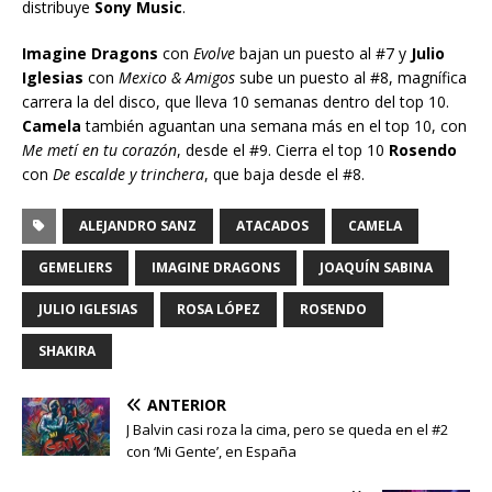
distribuye
Sony Music
.
Imagine Dragons
con
Evolve
bajan un puesto al #7 y
Julio
Iglesias
con
Mexico & Amigos
sube un puesto al #8, magnífica
carrera la del disco, que lleva 10 semanas dentro del top 10.
Camela
también aguantan una semana más en el top 10, con
Me metí en tu corazón
, desde el #9. Cierra el top 10
Rosendo
con
De escalde y trinchera
, que baja desde el #8.
ALEJANDRO SANZ
ATACADOS
CAMELA
GEMELIERS
IMAGINE DRAGONS
JOAQUÍN SABINA
JULIO IGLESIAS
ROSA LÓPEZ
ROSENDO
SHAKIRA
ANTERIOR
J Balvin casi roza la cima, pero se queda en el #2
con ‘Mi Gente’, en España