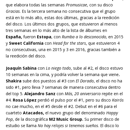
que elabora todas las semanas
Promusicae
, con su disco
Gracias
. Es la tercera semana no consecutiva que el grupo
está en lo más alto, estas dos últimas, gracias a la reedición
del disco. Los últimos dos grupos, que estuvieron al menos
tres semanas en lo más alto de la lista de álbumes en
España,
fueron
Estopa
, con
Rumba a lo desconocido,
en 2015
y
Sweet California
con
Head for the stars
, que estuvieron 4
no consecutivas, una en 2015 y 3 en 2016, gracias también a
la reedición del disco.
Joaquín Sabina
con
Lo niego todo
, sube al #2, el disco estuvo
10 semanas en la cima, y podría volver la semana que viene
.
Shakira
sube dos puestos al #3 con
El Dorado
, el disco no ha
sido #1, pero lleva 7 semanas de manera consecutiva dentro
del top 5.
Alejandro Sanz
con
Más, 20 aniversario
repite en el
#4.
Rosa López
perdió el pulso por el #1, pero su disco
Kairós
no cae mucho, en el #5 desde el #2. Debut en el #6 para el
cuarteto
Atacados,
el nuevo grupo del denominado
Happy
Pop
, de la discográfica
M2 Music Group.
Su primer disco de
estudio se llama
No hay relojes si tenemos sueños
. El disco lo