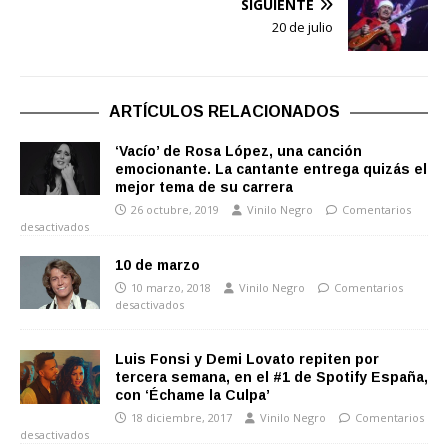
SIGUIENTE
20 de julio
ARTÍCULOS RELACIONADOS
‘Vacío’ de Rosa López, una canción
emocionante. La cantante entrega quizás el
mejor tema de su carrera
26 octubre, 2019
Vinilo Negro
Comentarios
desactivados
10 de marzo
10 marzo, 2018
Vinilo Negro
Comentarios
desactivados
Luis Fonsi y Demi Lovato repiten por
tercera semana, en el #1 de Spotify España,
con ‘Échame la Culpa’
18 diciembre, 2017
Vinilo Negro
Comentarios
desactivados