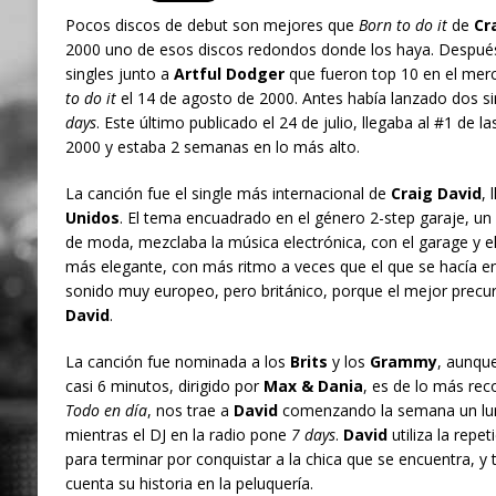
Pocos discos de debut son mejores que
Born to do it
de
Cr
2000 uno de esos discos redondos donde los haya. Despué
singles junto a
Artful Dodger
que fueron top 10 en el merc
to do it
el 14 de agosto de 2000. Antes había lanzado dos si
days
. Este último publicado el 24 de julio, llegaba al #1 de las
2000 y estaba 2 semanas en lo más alto.
La canción fue el single más internacional de
Craig David
, 
Unidos
. El tema encuadrado en el género 2-step garaje, u
de moda, mezclaba la música electrónica, con el garage y e
más elegante, con más ritmo a veces que el que se hacía e
sonido muy europeo, pero británico, porque el mejor precu
David
.
La canción fue nominada a los
Brits
y los
Grammy
, aunque
casi 6 minutos, dirigido por
Max & Dania
, es de lo más rec
Todo en día
, nos trae a
David
comenzando la semana un lun
mientras el DJ en la radio pone
7 days
.
David
utiliza la repet
para terminar por conquistar a la chica que se encuentra, y 
cuenta su historia en la peluquería.