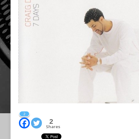
2
2
Shares