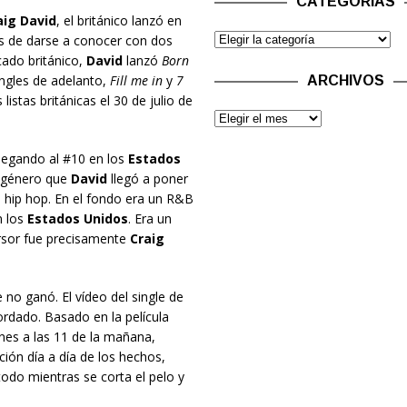
CATEGORÍAS
aig David
, el británico lanzó en
s de darse a conocer con dos
ado británico,
David
lanzó
Born
ngles de adelanto,
Fill me in
y
7
ARCHIVOS
 listas británicas el 30 de julio de
llegando al #10 en los
Estados
n género que
David
llegó a poner
l hip hop. En el fondo era un R&B
n los
Estados Unidos
. Era un
rsor fue precisamente
Craig
 no ganó. El vídeo del single de
ordado. Basado en la película
es a las 11 de la mañana,
ición día a día de los hechos,
todo mientras se corta el pelo y