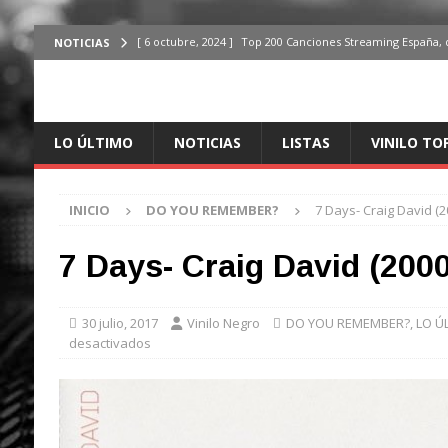
[ 6 octubre, 2024 ]
Top 200 Canciones Streaming España, 
NOTICIAS
[ 4 octubre, 2024 ]
Top 200 Artistas streaming en España,
[ 3 octubre, 2024 ]
Top 100 Artistas Españoles Streaming 
LO ÚLTIMO
NOTICIAS
LISTAS
VINILO TO
ÚLTIMO
[ 2 octubre, 2024 ]
Top 100 Artistas Internacionales Stre
INICIO
DO YOU REMEMBER?
7 Days- Craig David (2
ÚLTIMO
[ 6 octubre, 2024 ]
Top 200 Canciones España, del 30 de d
7 Days- Craig David (2000
30 julio, 2017
Vinilo Negro
DO YOU REMEMBER?
,
LO Ú
desactivados