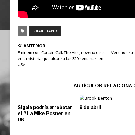
CRAIG DAVID
ANTERIOR
Eminem con ‘Curtain Call: The Hits’, noveno disco
Ventino estre
en la historia que alcanza las 350 semanas, en
USA
ARTÍCULOS RELACIONA
Sigala podría arrebatar
9 de abril
el #1 a Mike Posner en
UK