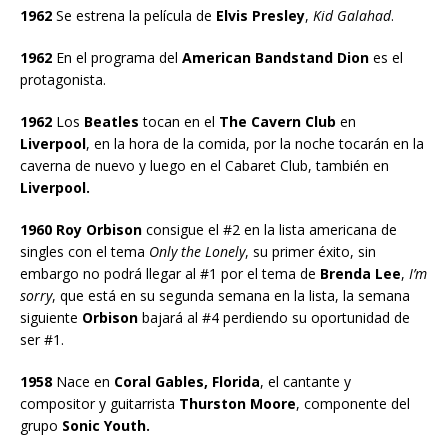
1962
Se estrena la película de
Elvis Presley
,
Kid Galahad
.
1962
En el programa del
American Bandstand Dion
es el
protagonista.
1962
Los
Beatles
tocan en el
The Cavern Club
en
Liverpool
, en la hora de la comida, por la noche tocarán en la
caverna de nuevo y luego en el Cabaret Club, también en
Liverpool.
1960 Roy Orbison
consigue el #2 en la lista americana de
singles con el tema
Only the Lonely
, su primer éxito, sin
embargo no podrá llegar al #1 por el tema de
Brenda Lee
,
I’m
sorry
, que está en su segunda semana en la lista, la semana
siguiente
Orbison
bajará al #4 perdiendo su oportunidad de
ser #1.
1958
Nace en
Coral Gables, Florida
, el cantante y
compositor y guitarrista
Thurston Moore
, componente del
grupo
Sonic Youth.