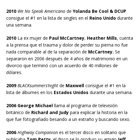
2010
We No Speak Americano
de
Yolanda Be Cool & DCUP
consigue el #1 en la lista de singles en el
Reino Unido
durante
una semana.
2010
La ex mujer de
Paul McCartney
,
Heather Mills
, cuenta
a la prensa que el trauma y dolor de perder su pierna no fue
nada comparable al de la separación de
McCartney.
Se
separaron en 2006 después de 4 años de matrimonio en un
divorcio que terminó con un acuerdo de 40 millones de
dólares.
2009
BLACKsummers’night
de
Maxwell
consigue el #1 en la
lista de álbumes en los
Estados Unidos
durante una semana.
2006 George Michael
llama al programa de televisión
británico de
Richard and Judy
para explicar la historia en la
que fue fotografiado besando a un extraño y buscando sexo.
2006
Highway Companion
es el tercer disco en solitario que
publicaba
Tom Petty
, el disco se lo produjo su amigo
Jeff