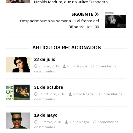
Nicolás Maduro, que no utilice ‘Despacito’
SIGUIENTE
‘Despacito’ suma su semana 11 al frente del
Billboard Hot 100
ARTÍCULOS RELACIONADOS
23 de julio
23 julio, 2017
Vinilo Negro
Comentarios
desactivados
31 de octubre
31 octubre, 2016
Vinilo Negro
Comentarios
desactivados
19 de mayo
19 mayo, 2020
Vinilo Negro
Comentarios
desactivados