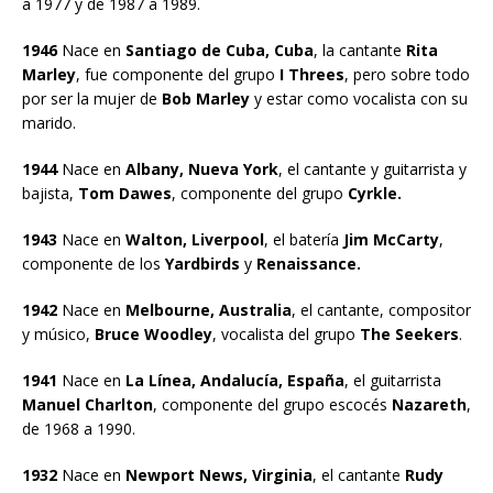
a 1977 y de 1987 a 1989.
1946
Nace en
Santiago de Cuba, Cuba
, la cantante
Rita
Marley
, fue componente del grupo
I Threes
, pero sobre todo
por ser la mujer de
Bob Marley
y estar como vocalista con su
marido.
1944
Nace en
Albany, Nueva York
, el cantante y guitarrista y
bajista,
Tom Dawes
, componente del grupo
Cyrkle.
1943
Nace en
Walton, Liverpool
, el batería
Jim McCarty
,
componente de los
Yardbirds
y
Renaissance.
1942
Nace en
Melbourne, Australia
, el cantante, compositor
y músico,
Bruce Woodley
, vocalista del grupo
The Seekers
.
1941
Nace en
La Línea, Andalucía, España
, el guitarrista
Manuel Charlton
, componente del grupo escocés
Nazareth
,
de 1968 a 1990.
1932
Nace en
Newport News, Virginia
, el cantante
Rudy