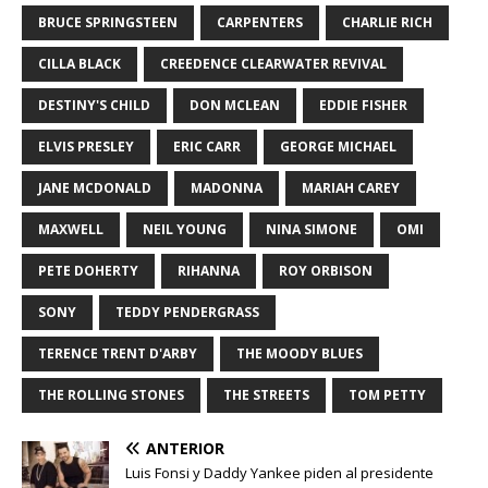
BRUCE SPRINGSTEEN
CARPENTERS
CHARLIE RICH
CILLA BLACK
CREEDENCE CLEARWATER REVIVAL
DESTINY'S CHILD
DON MCLEAN
EDDIE FISHER
ELVIS PRESLEY
ERIC CARR
GEORGE MICHAEL
JANE MCDONALD
MADONNA
MARIAH CAREY
MAXWELL
NEIL YOUNG
NINA SIMONE
OMI
PETE DOHERTY
RIHANNA
ROY ORBISON
SONY
TEDDY PENDERGRASS
TERENCE TRENT D'ARBY
THE MOODY BLUES
THE ROLLING STONES
THE STREETS
TOM PETTY
ANTERIOR
Luis Fonsi y Daddy Yankee piden al presidente