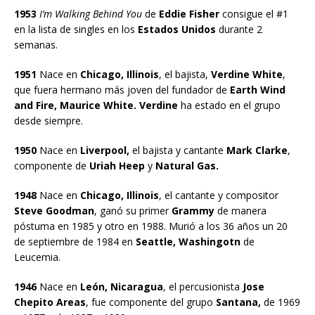
1953
I’m Walking Behind You
de
Eddie Fisher
consigue el #1
en la lista de singles en los
Estados Unidos
durante 2
semanas.
1951
Nace en
Chicago, Illinois
, el bajista,
Verdine White
,
que fuera hermano más joven del fundador de
Earth Wind
and Fire, Maurice White. Verdine
ha estado en el grupo
desde siempre.
1950
Nace en
Liverpool,
el bajista y cantante
Mark Clarke
,
componente de
Uriah Heep
y
Natural Gas.
1948
Nace en
Chicago, Illinois
, el cantante y compositor
Steve Goodman
, ganó su primer
Grammy
de manera
póstuma en 1985 y otro en 1988. Murió a los 36 años un 20
de septiembre de 1984 en
Seattle, Washingotn
de
Leucemia.
1946
Nace en
León, Nicaragua
, el percusionista
Jose
Chepito Areas
, fue componente del grupo
Santana,
de 1969