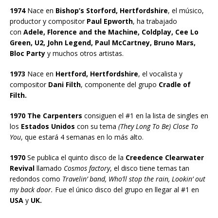
1974
Nace en
Bishop’s Storford, Hertfordshire
, el músico,
productor y compositor
Paul Epworth
, ha trabajado
con
Adele, Florence and the Machine, Coldplay, Cee Lo
Green, U2, John Legend, Paul McCartney, Bruno Mars,
Bloc Party
y muchos otros artistas.
1973
Nace en
Hertford, Hertfordshire
, el vocalista y
compositor
Dani Filth
, componente del grupo
Cradle of
Filth.
1970 The Carpenters
consiguen el #1 en la lista de singles en
los
Estados Unidos
con su tema
(They Long To Be) Close To
You
, que estará 4 semanas en lo más alto.
1970
Se publica el quinto disco de la
Creedence Clearwater
Revival
llamado
Cosmos factory
, el disco tiene temas tan
redondos como
Travelin’ band, Who’ll stop the rain, Lookin’ out
my back door.
Fue el único disco del grupo en llegar al #1 en
USA
y
UK.