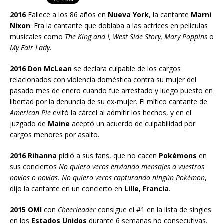
2016
Fallece a los 86 años en
Nueva York
, la cantante
Marni
Nixon
. Era la cantante que doblaba a las actrices en películas
musicales como
The King and I, West Side Story, Mary Poppins
o
My Fair Lady.
2016 Don McLean
se declara culpable de los cargos
relacionados con violencia doméstica contra su mujer del
pasado mes de enero cuando fue arrestado y luego puesto en
libertad por la denuncia de su ex-mujer. El mítico cantante de
American Pie
evitó la cárcel al admitir los hechos, y en el
juzgado de
Maine
aceptó un acuerdo de culpabilidad por
cargos menores por asalto.
2016 Rihanna
pidió a sus fans, que no cacen
Pokémons
en
sus conciertos
No quiero veros enviando mensajes a vuestros
novios o novias. No quiero veros capturando ningún Pokémon
,
dijo la cantante en un concierto en
Lille, Francia
.
2015 OMI
con
Cheerleader
consigue el #1 en la lista de singles
en los
Estados Unidos
durante 6 semanas no consecutivas.