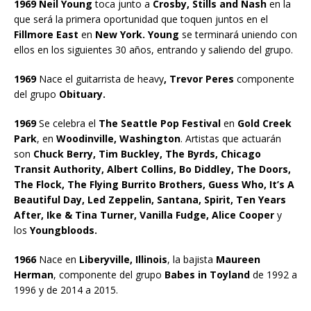
1969 Neil Young
toca junto a
Crosby, Stills and Nash
en la
que será la primera oportunidad que toquen juntos en el
Fillmore East
en
New York. Young
se terminará uniendo con
ellos en los siguientes 30 años, entrando y saliendo del grupo.
1969
Nace el guitarrista de heavy
, Trevor Peres
componente
del grupo
Obituary.
1969
Se celebra el
The Seattle Pop Festival
en
Gold Creek
Park
, en
Woodinville, Washington
. Artistas que actuarán
son
Chuck Berry, Tim Buckley, The Byrds, Chicago
Transit Authority, Albert Collins, Bo Diddley, The Doors,
The Flock, The Flying Burrito Brothers, Guess Who, It’s A
Beautiful Day, Led Zeppelin, Santana, Spirit, Ten Years
After, Ike & Tina Turner, Vanilla Fudge, Alice Cooper
y
los
Youngbloods.
1966
Nace en
Liberyville, Illinois
, la bajista
Maureen
Herman
, componente del grupo
Babes in Toyland
de 1992 a
1996 y de 2014 a 2015.