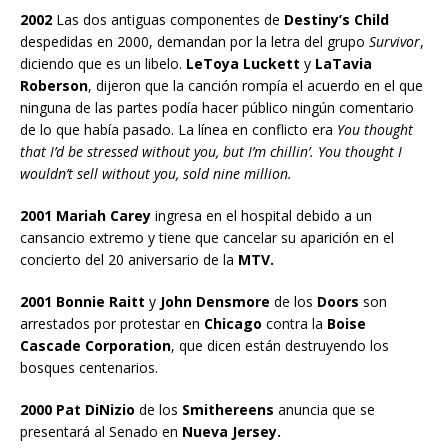
2002
Las dos antiguas componentes de
Destiny’s Child
despedidas en 2000, demandan por la letra del grupo
Survivor
,
diciendo que es un libelo.
LeToya Luckett
y
LaTavia
Roberson
, dijeron que la canción rompía el acuerdo en el que
ninguna de las partes podía hacer público ningún comentario
de lo que había pasado. La línea en conflicto era
You thought
that I’d be stressed without you, but I’m chillin’. You thought I
wouldn’t sell without you, sold nine million.
2001 Mariah Carey
ingresa en el hospital debido a un
cansancio extremo y tiene que cancelar su aparición en el
concierto del 20 aniversario de la
MTV.
2001 Bonnie Raitt
y
John Densmore
de los
Doors
son
arrestados por protestar en
Chicago
contra la
Boise
Cascade Corporation
, que dicen están destruyendo los
bosques centenarios.
2000 Pat DiNizio
de los
Smithereens
anuncia que se
presentará al Senado en
Nueva Jersey.