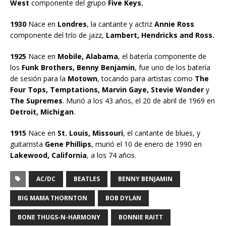
West
componente del grupo
Five Keys.
1930
Nace en
Londres
, la cantante y actriz
Annie Ross
componente del trío de jazz,
Lambert, Hendricks and Ross.
1925
Nace en
Mobile, Alabama
, el batería componente de
los
Funk Brothers, Benny Benjamin
, fue uno de los batería
de sesión para la
Motown
, tocando para artistas como
The
Four Tops, Temptations, Marvin Gaye, Stevie Wonder
y
The Supremes
. Murió a los 43 años, el 20 de abril de 1969 en
Detroit, Michigan
.
1915
Nace en
St. Louis, Missouri
, el cantante de blues, y
guitarrista
Gene Phillips
, murió el 10 de enero de 1990 en
Lakewood, California
, a los 74 años.
AC/DC
BEATLES
BENNY BENJAMIN
BIG MAMA THORNTON
BOB DYLAN
BONE THUGS-N-HARMONY
BONNIE RAITT