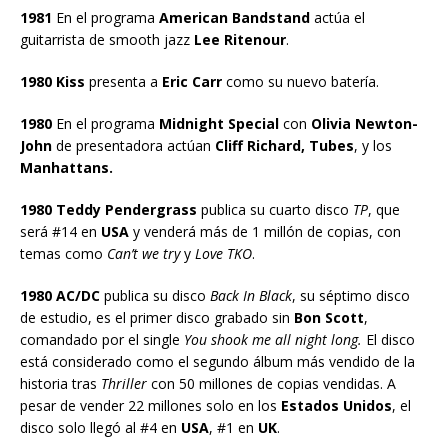
1981
En el programa
American Bandstand
actúa el
guitarrista de smooth jazz
Lee Ritenour
.
1980 Kiss
presenta a
Eric Carr
como su nuevo batería.
1980
En el programa
Midnight Special
con
Olivia Newton-
John
de presentadora actúan
Cliff Richard, Tubes
, y los
Manhattans.
1980 Teddy Pendergrass
publica su cuarto disco
TP
, que
será #14 en
USA
y venderá más de 1 millón de copias, con
temas como
Can’t we try
y
Love TKO
.
1980 AC/DC
publica su disco
Back In Black
, su séptimo disco
de estudio, es el primer disco grabado sin
Bon Scott
,
comandado por el single
You shook me all night long.
El disco
está considerado como el segundo álbum más vendido de la
historia tras
Thriller
con 50 millones de copias vendidas. A
pesar de vender 22 millones solo en los
Estados Unidos
, el
disco solo llegó al #4 en
USA
, #1 en
UK
.