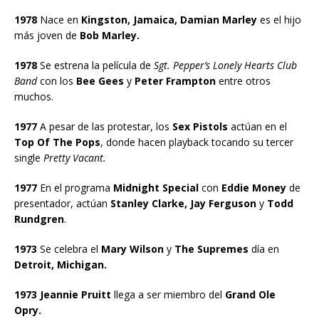
1978
Nace en
Kingston, Jamaica, Damian Marley
es el hijo
más joven de
Bob Marley.
1978
Se estrena la película de
Sgt. Pepper’s Lonely Hearts Club
Band
con los
Bee Gees
y
Peter Frampton
entre otros
muchos.
1977
A pesar de las protestar, los
Sex Pistols
actúan en el
Top Of The Pops
, donde hacen playback tocando su tercer
single
Pretty Vacant.
1977
En el programa
Midnight Special
con
Eddie Money
de
presentador, actúan
Stanley Clarke, Jay Ferguson
y
Todd
Rundgren
.
1973
Se celebra el
Mary Wilson
y
The Supremes
día en
Detroit, Michigan.
1973 Jeannie Pruitt
llega a ser miembro del
Grand Ole
Opry.