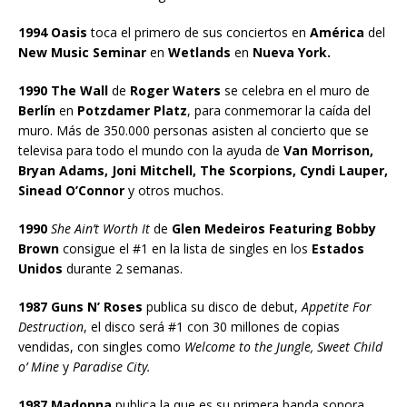
1994 Oasis
toca el primero de sus conciertos en
América
del
New Music Seminar
en
Wetlands
en
Nueva York.
1990 The Wall
de
Roger Waters
se celebra en el muro de
Berlín
en
Potzdamer Platz
, para conmemorar la caída del
muro. Más de 350.000 personas asisten al concierto que se
televisa para todo el mundo con la ayuda de
Van Morrison,
Bryan Adams, Joni Mitchell, The Scorpions, Cyndi Lauper,
Sinead O’Connor
y otros muchos.
1990
She Ain’t Worth It
de
Glen Medeiros Featuring Bobby
Brown
consigue el #1 en la lista de singles en los
Estados
Unidos
durante 2 semanas.
1987 Guns N’ Roses
publica su disco de debut,
Appetite For
Destruction
, el disco será #1 con 30 millones de copias
vendidas, con singles como
Welcome to the Jungle, Sweet Child
o’ Mine
y
Paradise City.
1987 Madonna
publica la que es su primera banda sonora,