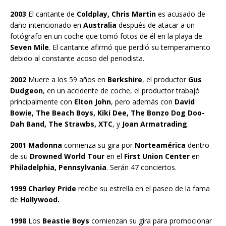
2003
El cantante de
Coldplay, Chris Martin
es acusado de
daño intencionado en
Australia
después de atacar a un
fotógrafo en un coche que tomó fotos de él en la playa de
Seven Mile
. El cantante afirmó que perdió su temperamento
debido al constante acoso del periodista.
2002
Muere a los 59 años en
Berkshire
, el productor
Gus
Dudgeon
, en un accidente de coche, el productor trabajó
principalmente con
Elton John
, pero además con
David
Bowie, The Beach Boys, Kiki Dee, The Bonzo Dog Doo-
Dah Band, The Strawbs, XTC
, y
Joan Armatrading
.
2001 Madonna
comienza su gira por
Norteamérica
dentro
de su
Drowned World Tour
en el
First Union Center
en
Philadelphia, Pennsylvania
. Serán 47 conciertos.
1999 Charley Pride
recibe su estrella en el paseo de la fama
de
Hollywood.
1998
Los
Beastie Boys
comienzan su gira para promocionar