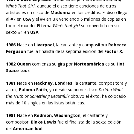
Who’s That Girl
, aunque el disco tiene canciones de otros
artistas es un disco de
Madonna
en los créditos. El disco llegó
al #7 en
USA
y el #4 en
UK
vendiendo 6 millones de copias en
todo el mundo. El tema
Who’s that girl
se convertiría en su
sexto #1 en
USA
.
1986
Nace en
Liverpool
, la cantante y compositora
Rebecca
Ferguson
fue la finalista de la séptima edición del
Factor X
.
1982 Queen
comienza su gira por
Norteamérica
es su
Hot
Space tour
.
1981
Nace en
Hackney, Londres
, la cantante, compositora y
actriz,
Paloma Faith
, ya desde su primer disco
Do You Want
the Truth or Something Beautiful?
obtuvo el éxito, ha colocado
más de 10 singles en las listas británicas.
1981
Nace en
Redmon, Washington
, el cantante y
compositor,
Blake Lewis
fue el finalista de la sexta edición
del
American Idol
.