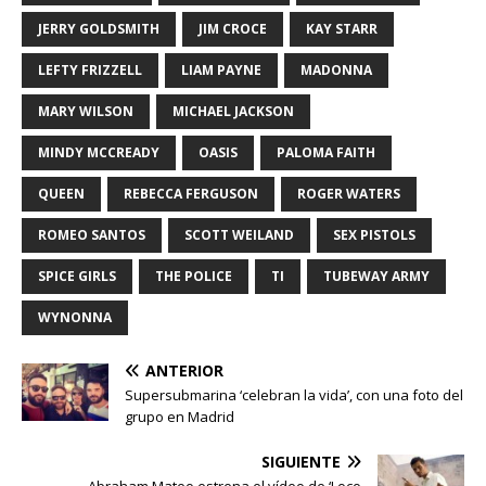
JERRY GOLDSMITH
JIM CROCE
KAY STARR
LEFTY FRIZZELL
LIAM PAYNE
MADONNA
MARY WILSON
MICHAEL JACKSON
MINDY MCCREADY
OASIS
PALOMA FAITH
QUEEN
REBECCA FERGUSON
ROGER WATERS
ROMEO SANTOS
SCOTT WEILAND
SEX PISTOLS
SPICE GIRLS
THE POLICE
TI
TUBEWAY ARMY
WYNONNA
ANTERIOR
Supersubmarina ‘celebran la vida’, con una foto del
grupo en Madrid
SIGUIENTE
Abraham Mateo estrena el vídeo de ‘Loco