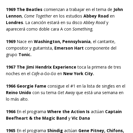
1969 The Beatles
comienzan a trabajar en el tema de
John
Lennon
,
Come Together
en los estudios
Abbey Road
en
Londres
. La canción estará en su disco
Abbey Road
y
aparecerá como doble cara A con
Somethin
g.
1969
Nace en
Washington, Pennsylvania
, el cantante,
compositor y guitarrista,
Emerson Hart
componente del
grupo
Tonic.
1967 The Jimi Hendrix Experience
toca la primera de tres
noches en el
Cafe-a-Go-Go
en
New York City.
1966 Georgie Fame
consigue el #1 en la lista de singles en el
Reino Unido
con su tema
Get Away
que está una semana en
lo más alto.
1966
En el programa
Where the Action Is
actúan
Captain
Beefheart & the Magic Band
y
Vic Dana
1965
En el programa
Shindig
actúan
Gene Pitney, Chifons,