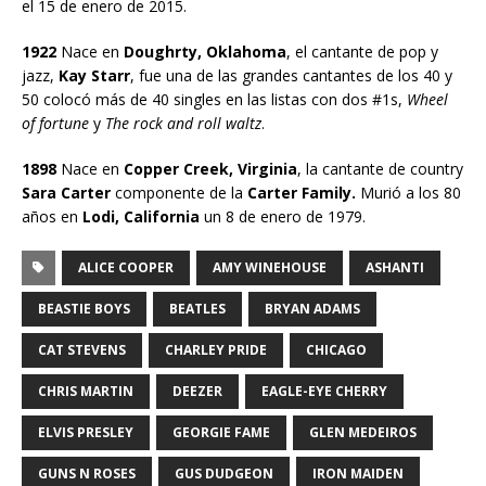
el 15 de enero de 2015.
1922
Nace en
Doughrty, Oklahoma
, el cantante de pop y
jazz,
Kay Starr
, fue una de las grandes cantantes de los 40 y
50 colocó más de 40 singles en las listas con dos #1s,
Wheel
of fortune
y
The rock and roll waltz
.
1898
Nace en
Copper Creek, Virginia
, la cantante de country
Sara Carter
componente de la
Carter Family.
Murió a los 80
años en
Lodi, California
un 8 de enero de 1979.
ALICE COOPER
AMY WINEHOUSE
ASHANTI
BEASTIE BOYS
BEATLES
BRYAN ADAMS
CAT STEVENS
CHARLEY PRIDE
CHICAGO
CHRIS MARTIN
DEEZER
EAGLE-EYE CHERRY
ELVIS PRESLEY
GEORGIE FAME
GLEN MEDEIROS
GUNS N ROSES
GUS DUDGEON
IRON MAIDEN