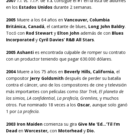
2007
T.I. vs. T.I.P.
de
T.I.
consigue el #1 en la lista de álbumes
en los
Estados Unidos
durante 2 semanas.
2005
Muere a los 64 años en
Vancouver, Columbia
Británica, Canadá
, el cantante de blues,
Long John Baldry
.
Tocó con
Rod Stewart
y
Elton John
además de con
Blues
Incorporated
y
Cyril Davies’ R&B All Stars
.
2005 Ashanti
es encontrada culpable de romper su contrato
con un productor teniendo que pagar 630.000 dólares.
2004
Muere a los 75 años en
Beverly Hills, California
, el
compositor
Jerry Goldsmith
después de perder su batalla
contra el cáncer, uno de los compositores de cine y televisión
más importantes con películas como
Star Trek, El planeta de
los simios, LA confidential, La profecía, Gremlins
, y muchos
otros. Fue nominado 18 veces a los
Oscar
, aunque solo ganó
1 por
La profecía
.
2003 Iron Maiden
comienza su gira
Give Me ‘Ed…’Til I’m
Dead
en
Worcester,
con
Motorhead
y
Dio.