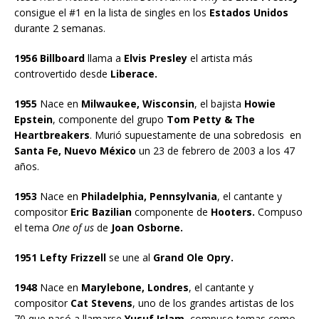
consigue el #1 en la lista de singles en los
Estados Unidos
durante 2 semanas.
1956 Billboard
llama a
Elvis Presley
el artista más
controvertido desde
Liberace.
1955
Nace en
Milwaukee, Wisconsin
, el bajista
Howie
Epstein
, componente del grupo
Tom Petty & The
Heartbreakers
. Murió supuestamente de una sobredosis en
Santa Fe, Nuevo México
un 23 de febrero de 2003 a los 47
años.
1953
Nace en
Philadelphia, Pennsylvania
, el cantante y
compositor
Eric Bazilian
componente de
Hooters.
Compuso
el tema
One of us
de
Joan Osborne.
1951 Lefty Frizzell
se une al
Grand Ole Opry.
1948
Nace en
Marylebone, Londres
, el cantante y
compositor
Cat Stevens
, uno de los grandes artistas de los
70 que pasó a llamarse
Yusuf Islam
, compuso temas como