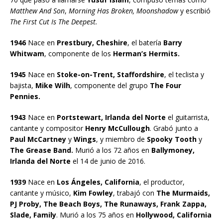
Matthew And Son
,
Morning Has Broken, Moonshadow
y escribió
The First Cut Is The Deepest.
1946
Nace en
Prestbury, Cheshire
, el batería
Barry
Whitwam
, componente de los
Herman’s Hermits.
1945
Nace en
Stoke-on-Trent, Staffordshire
, el teclista y
bajista,
Mike Wilh
, componente del grupo
The Four
Pennies.
1943
Nace en
Portstewart, Irlanda del Norte
el guitarrista,
cantante y compositor
Henry McCullough
. Grabó junto a
Paul McCartney
y
Wings
, y miembro de
Spooky Tooth
y
The Grease Band.
Murió a los 72 años en
Ballymoney,
Irlanda del Norte
el 14 de junio de 2016.
1939
Nace en
Los Ángeles, California
, el productor,
cantante y músico,
Kim Fowley
, trabajó con
The Murmaids,
PJ Proby, The Beach Boys, The Runaways, Frank Zappa,
Slade, Family
. Murió a los 75 años en
Hollywood, California