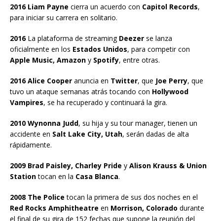
2016 Liam Payne
cierra un acuerdo con
Capitol Records
,
para iniciar su carrera en solitario.
2016
La plataforma de streaming
Deezer
se lanza
oficialmente en los
Estados Unidos
, para competir con
Apple Music, Amazon
y
Spotify
, entre otras.
2016 Alice Cooper
anuncia en
Twitter
, que
Joe Perry
, que
tuvo un ataque semanas atrás tocando con
Hollywood
Vampires
, se ha recuperado y continuará la gira.
2010 Wynonna Judd
, su hija y su tour manager, tienen un
accidente en
Salt Lake City, Utah
, serán dadas de alta
rápidamente.
2009 Brad Paisley, Charley Pride
y
Alison Krauss & Union
Station
tocan en la
Casa Blanca
.
2008 The Police
tocan la primera de sus dos noches en el
Red Rocks Amphitheatre
en
Morrison, Colorado
durante
el final de su gira de 152 fechas que supone la reunión del