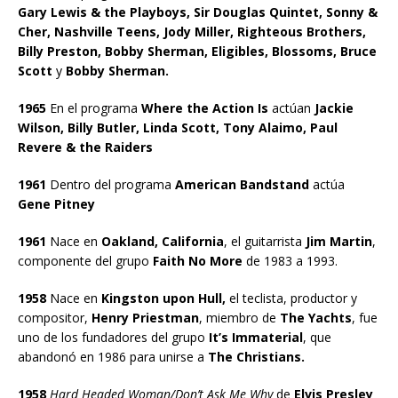
Gary Lewis & the Playboys, Sir Douglas Quintet, Sonny &
Cher, Nashville Teens, Jody Miller, Righteous Brothers,
Billy Preston, Bobby Sherman, Eligibles, Blossoms, Bruce
Scott
y
Bobby Sherman.
1965
En el programa
Where the Action Is
actúan
Jackie
Wilson, Billy Butler, Linda Scott, Tony Alaimo, Paul
Revere & the Raiders
1961
Dentro del programa
American Bandstand
actúa
Gene Pitney
1961
Nace en
Oakland, California
, el guitarrista
Jim Martin
,
componente del grupo
Faith No More
de 1983 a 1993.
1958
Nace en
Kingston upon Hull,
el teclista, productor y
compositor,
Henry Priestman
, miembro de
The Yachts
, fue
uno de los fundadores del grupo
It’s Immaterial
, que
abandonó en 1986 para unirse a
The Christians.
1958
Hard Headed Woman/Don’t Ask Me Why
de
Elvis Presley