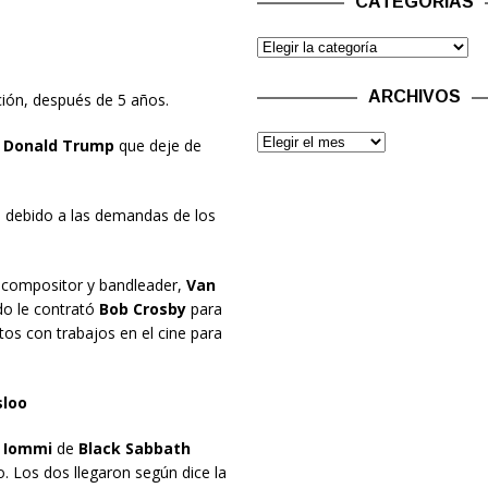
CATEGORÍAS
ARCHIVOS
ción, después de 5 años.
e
Donald Trump
que deje de
, debido a las demandas de los
l compositor y bandleader,
Van
do le contrató
Bob Crosby
para
os con trabajos en el cine para
sloo
 Iommi
de
Black Sabbath
o. Los dos llegaron según dice la