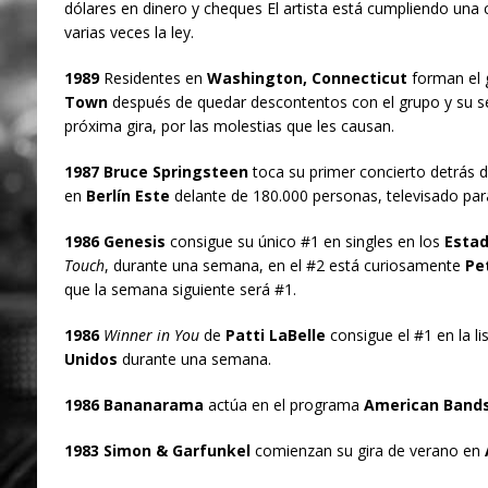
dólares en dinero y cheques El artista está cumpliendo una 
varias veces la ley.
1989
Residentes en
Washington, Connecticut
forman el
Town
después de quedar descontentos con el grupo y su sé
próxima gira, por las molestias que les causan.
1987 Bruce Springsteen
toca su primer concierto detrás d
en
Berlín Este
delante de 180.000 personas, televisado par
1986 Genesis
consigue su único #1 en singles en los
Estad
Touch
, durante una semana, en el #2 está curiosamente
Pet
que la semana siguiente será #1.
1986
Winner in You
de
Patti LaBelle
consigue el #1 en la l
Unidos
durante una semana.
1986 Bananarama
actúa en el programa
American Bands
1983 Simon & Garfunkel
comienzan su gira de verano en