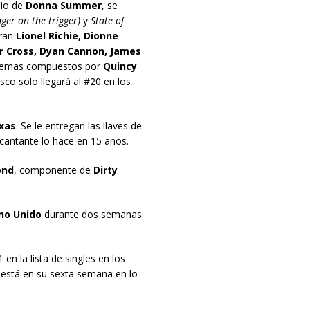
dio de
Donna Summer
, se
nger on the trigger)
y
State of
oran
Lionel Richie, Dionne
er Cross, Dyan Cannon, James
e temas compuestos por
Quincy
sco solo llegará al #20 en los
xas
. Se le entregan las llaves de
l cantante lo hace en 15 años.
ond
, componente de
Dirty
no Unido
durante dos semanas
 en la lista de singles en los
está en su sexta semana en lo