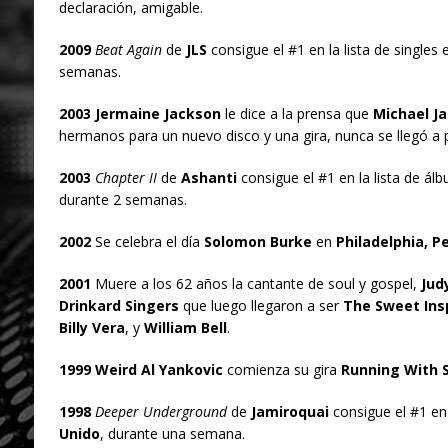
declaración, amigable.
2009
Beat Again
de
JLS
consigue el #1 en la lista de singles 
semanas.
2003 Jermaine Jackson
le dice a la prensa que
Michael J
hermanos para un nuevo disco y una gira, nunca se llegó a pro
2003
Chapter II
de
Ashanti
consigue el #1 en la lista de ál
durante 2 semanas.
2002
Se celebra el día
Solomon Burke
en
Philadelphia, P
2001
Muere a los 62 años la cantante de soul y gospel,
Judy
Drinkard Singers
que luego llegaron a ser
The Sweet Insp
Billy Vera
, y
William Bell
.
1999 Weird Al Yankovic
comienza su gira
Running With S
1998
Deeper Underground
de
Jamiroquai
consigue el #1 en l
Unido
, durante una semana.