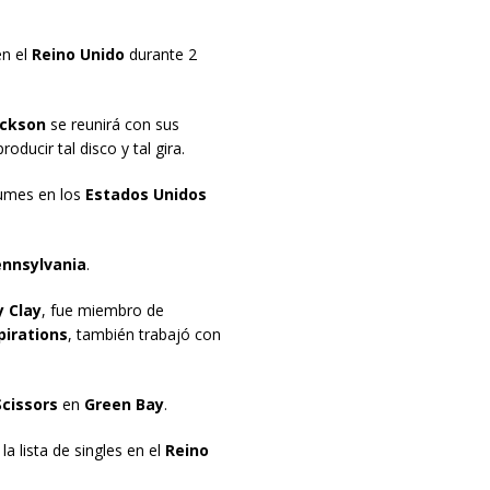
en el
Reino Unido
durante 2
ackson
se reunirá con sus
ducir tal disco y tal gira.
bumes en los
Estados Unidos
ennsylvania
.
 Clay
, fue miembro de
irations
, también trabajó con
cissors
en
Green Bay
.
a lista de singles en el
Reino