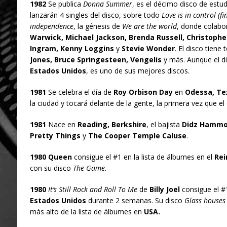
1982
Se publica
Donna Summer
, es el décimo disco de estu
lanzarán 4 singles del disco, sobre todo
Love is in control (fi
independence
, la génesis de
We are the world
, donde colab
Warwick, Michael Jackson, Brenda Russell, Christoph
Ingram, Kenny Loggins
y
Stevie Wonder
. El disco tien
Jones, Bruce Springesteen, Vengelis
y más. Aunque el di
Estados Unidos
, es uno de sus mejores discos.
1981
Se celebra el día de
Roy Orbison Day
en
Odessa, Te
la ciudad y tocará delante de la gente, la primera vez que e
1981
Nace en
Reading, Berkshire
, el bajista
Didz Hamm
Pretty Things
y
The Cooper Temple Caluse
.
1980 Queen
consigue el #1 en la lista de álbumes en el
Rei
con su disco
The Game.
1980
It’s Still Rock and Roll To Me
de
Billy Joel
consigue el #1
Estados Unidos
durante 2 semanas. Su disco
Glass houses
más alto de la lista de álbumes en
USA.