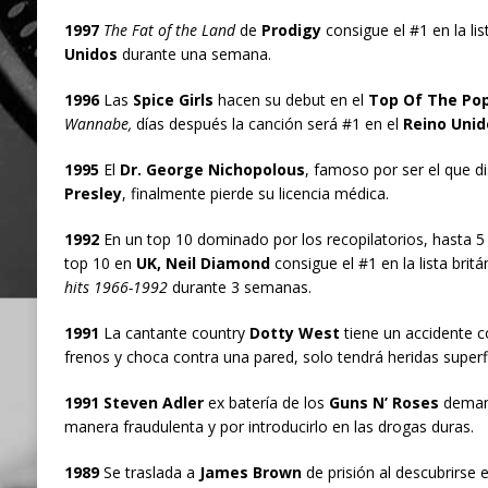
1997
The Fat of the Land
de
Prodigy
consigue el #1 en la li
Unidos
durante una semana.
1996
Las
Spice Girls
hacen su debut en el
Top Of The Po
Wannabe,
días después la canción será #1 en el
Reino Unid
1995
El
Dr. George Nichopolous
, famoso por ser el que d
Presley
, finalmente pierde su licencia médica.
1992
En un top 10 dominado por los recopilatorios, hasta 5 
top 10 en
UK, Neil Diamond
consigue el #1 en la lista brit
hits 1966-1992
durante 3 semanas.
1991
La cantante country
Dotty West
tiene un accidente c
frenos y choca contra una pared, solo tendrá heridas superfi
1991 Steven Adler
ex batería de los
Guns N’ Roses
demand
manera fraudulenta y por introducirlo en las drogas duras.
1989
Se traslada a
James Brown
de prisión al descubrirse 