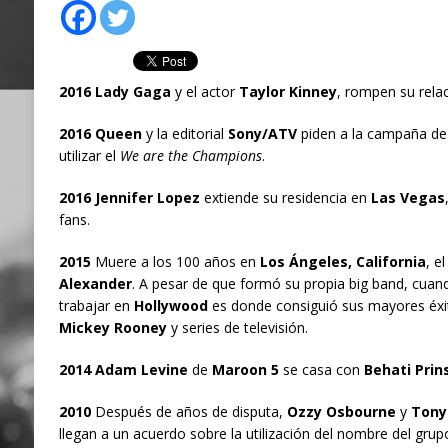
2016 Lady Gaga
y el actor
Taylor Kinney
, rompen su rela
2016 Queen
y la editorial
Sony/ATV
piden a la campaña d
utilizar el
We are the Champions
.
2016 Jennifer Lopez
extiende su residencia en
Las Vegas
fans.
2015
Muere a los 100 años en
Los Ángeles, California
, e
Alexander
. A pesar de que formó su propia big band, cuan
trabajar en
Hollywood
es donde consiguió sus mayores éxit
Mickey Rooney
y series de televisión.
2014 Adam Levine
de
Maroon 5
se casa con
Behati Prin
2010
Después de años de disputa,
Ozzy Osbourne
y
Tony
llegan a un acuerdo sobre la utilización del nombre del grup