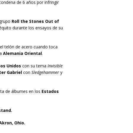
condena de 6 años por infringir
 grupo
Roll the Stones Out of
quito durante los ensayos de su
el telón de acero cuando toca
a
Alemania Oriental
.
os Unidos
con su tema
Invisible
er Gabriel
con
Sledgehammer
y
ista de álbumes en los
Estados
tand.
Akron, Ohio.