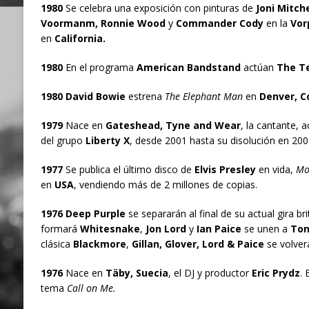
1980
Se celebra una exposición con pinturas de
Joni Mitche
Voormanm, Ronnie Wood
y
Commander Cody
en la
Vor
en
California.
1980
En el programa
American Bandstand
actúan
The T
1980 David Bowie
estrena
The Elephant Man
en
Denver, C
1979
Nace en
Gateshead, Tyne and Wear
, la cantante, a
del grupo
Liberty X
, desde 2001 hasta su disolución en 200
1977
Se publica el último disco de
Elvis Presley
en vida,
Mo
en
USA
, vendiendo más de 2 millones de copias.
1976 Deep Purple
se separarán al final de su actual gira br
formará
Whitesnake
,
Jon Lord
y
Ian Paice
se unen a
Ton
clásica
Blackmore
,
Gillan, Glover, Lord & Paice
se volverá
1976
Nace en
Täby, Suecia
, el DJ y productor
Eric Prydz
.
tema
Call on Me.