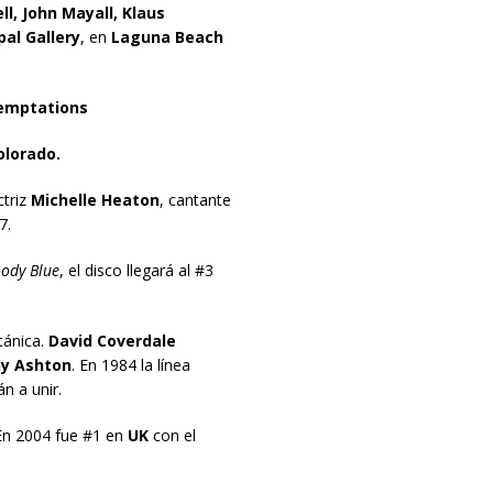
ll, John Mayall, Klaus
pal Gallery
, en
Laguna Beach
emptations
olorado.
ctriz
Michelle Heaton
, cantante
7.
ody Blue
, el disco llegará al #3
itánica.
David Coverdale
y Ashton
. En 1984 la línea
n a unir.
 En 2004 fue #1 en
UK
con el