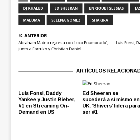
DJ KHALED
ED SHEERAN
ENRIQUE IGLESIAS
JA
MALUMA
SELENA GOMEZ
SHAKIRA
ANTERIOR
Abraham Mateo regresa con ‘Loco Enamorado’,
Luis Fonsi, 
junto a Farruko y Christian Daniel
ARTÍCULOS RELACIONA
Luis Fonsi, Daddy
Ed Sheeran se
Yankee y Justin Bieber,
sucederá a sí mismo en
#1 en Streaming On-
UK, ‘Shivers’ lidera par
Demand en US
ser #1