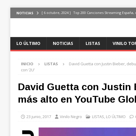
[ 6 octubre, 2024 ]
Top 200 Canciones Streaming España, 
NOTICIAS
[ 4 octubre, 2024 ]
Top 200 Artistas streaming en España,
[ 3 octubre, 2024 ]
Top 100 Artistas Españoles Streaming 
LO ÚLTIMO
NOTICIAS
LISTAS
VINILO TO
ÚLTIMO
[ 2 octubre, 2024 ]
Top 100 Artistas Internacionales Stre
INICIO
LISTAS
David Guetta con Justin Bieber, deb
ÚLTIMO
con ‘2U’
[ 6 octubre, 2024 ]
Top 200 Canciones España, del 30 de d
David Guetta con Justin 
más alto en YouTube Glob
23 junio, 2017
Vinilo Negro
LISTAS
,
LO ÚLTIMO