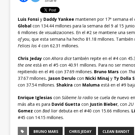
Share
Luis Fonsi
y
Daddy Yankee
mantienen por 17ª semana el #
Global
con 134.44 millones para la semana del 9 al 15 jun
6 millones de visualizaciones. En el #2 se mantiene una s
of you
, que esta semana ha hecho 81.18 millones. También r
Felices los 4
con 62.31 millones.
Chris Jeday
con
Ahora dice
también repite en el #4 con 45.
the one
está en el #5 con 40.91 millones. Para no ser meno
repitiendo en el #6 con 37.69 millones.
Bruno Mars
con
That
37.67 millones
. Jason Derulo
con
Nicki Minaj
y
Ty Dolla 
con 37.54 millones.
Shakira
con
Maluma
está en el #9 baj
Enrique Iglesias
con
Súbeme la radio
se cuela de nuevo en 
más alta es para
David Guetta
con
Justin Bieber
, con
2U
Gomez
con
Bad liar
debuta en el #40 con 15.66 millones.
L
#45 con 14.15 millones.
BRUNO MARS
CHRIS JEDAY
CLEAN BANDIT