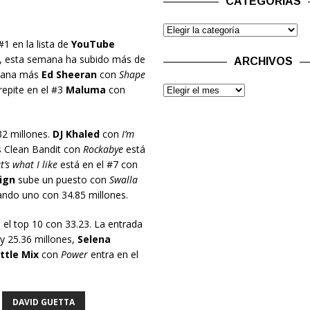
CATEGORÍAS
1 en la lista de
YouTube
io, esta semana ha subido más de
ARCHIVOS
emana más
Ed Sheeran
con
Shape
epite en el #3
Maluma
con
32 millones.
DJ Khaled
con
I’m
s Clean Bandit con
Rockabye
está
’s what I like
está en el #7 con
Sign
sube un puesto con
Swalla
ando uno con 34.85 millones.
el top 10 con 33.23. La entrada
y 25.36 millones,
Selena
ittle Mix
con
Power
entra en el
DAVID GUETTA