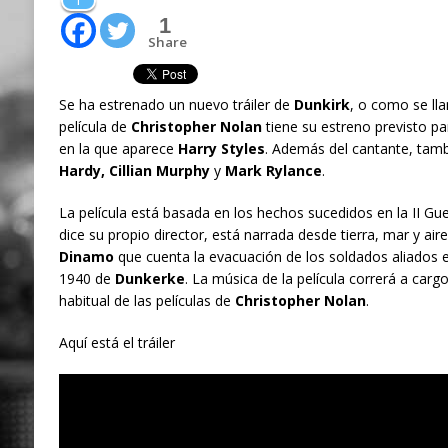
1
1
Share
Se ha estrenado un nuevo tráiler de
Dunkirk
, o como se ll
película de
Christopher Nolan
tiene su estreno previsto para
en la que aparece
Harry Styles
. Además del cantante, tambi
Hardy, Cillian Murphy
y
Mark Rylance
.
La película está basada en los hechos sucedidos en la II Gu
dice su propio director, está narrada desde tierra, mar y air
Dinamo
que cuenta la evacuación de los soldados aliados 
1940 de
Dunkerke
. La música de la película correrá a carg
habitual de las películas de
Christopher Nolan
.
Aquí está el tráiler