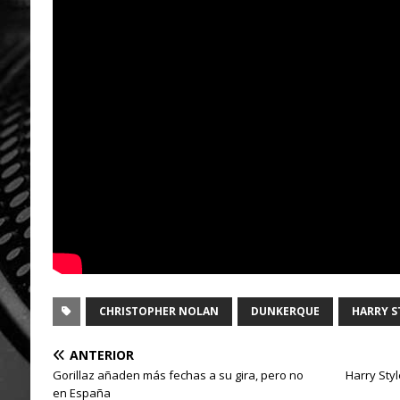
CHRISTOPHER NOLAN
DUNKERQUE
HARRY S
ANTERIOR
Gorillaz añaden más fechas a su gira, pero no
Harry Styl
en España