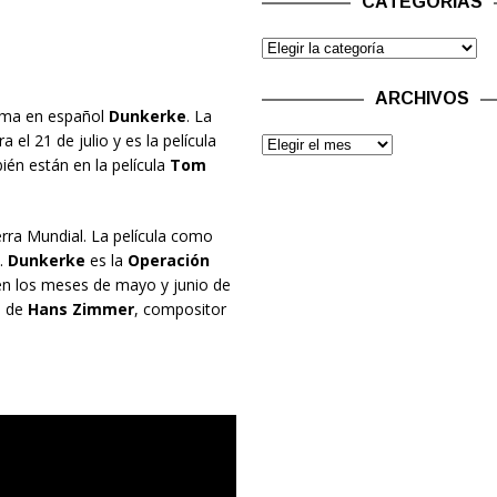
CATEGORÍAS
ARCHIVOS
ama en español
Dunkerke
. La
 el 21 de julio y es la película
én están en la película
Tom
erra Mundial. La película como
e.
Dunkerke
es la
Operación
en los meses de mayo y junio de
o de
Hans Zimmer
, compositor