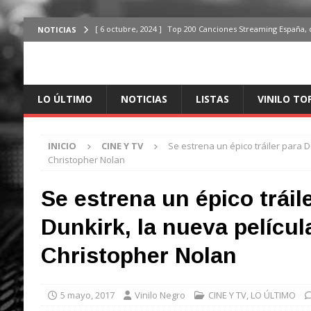
[ 6 octubre, 2024 ]
Top 200 Canciones Streaming España, 
NOTICIAS
[ 4 octubre, 2024 ]
Top 200 Artistas streaming en España,
[ 3 octubre, 2024 ]
Top 100 Artistas Españoles Streaming 
LO ÚLTIMO
NOTICIAS
LISTAS
VINILO TO
ÚLTIMO
[ 2 octubre, 2024 ]
Top 100 Artistas Internacionales Stre
INICIO
CINE Y TV
Se estrena un épico tráiler para D
ÚLTIMO
Christopher Nolan
[ 6 octubre, 2024 ]
Top 200 Canciones España, del 30 de d
Se estrena un épico tráil
Dunkirk, la nueva películ
Christopher Nolan
5 mayo, 2017
Vinilo Negro
CINE Y TV
,
LO ÚLTIMO