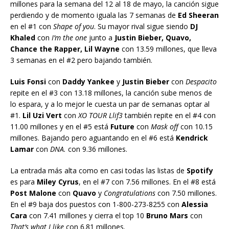
millones para la semana del 12 al 18 de mayo, la canción sigue
perdiendo y de momento iguala las 7 semanas de
Ed Sheeran
en el #1 con
Shape of you
. Su mayor rival sigue siendo
DJ
Khaled
con
I’m the one
junto a
Justin Bieber, Quavo,
Chance the Rapper, Lil Wayne
con 13.59 millones, que lleva
3 semanas en el #2 pero bajando también.
Luis Fonsi
con
Daddy Yankee
y
Justin Bieber
con
Despacito
repite en el #3 con 13.18 millones, la canción sube menos de
lo espara, y a lo mejor le cuesta un par de semanas optar al
#1.
Lil Uzi Vert
con
XO TOUR Llif3
también repite en el #4 con
11.00 millones y en el #5 está
Future
con
Mask off
con 10.15
millones. Bajando pero aguantando en el #6 está
Kendrick
Lamar
con
DNA.
con 9.36 millones.
La entrada más alta como en casi todas las listas de
Spotify
es para
Miley Cyrus
, en el #7 con 7.56 millones. En el #8 está
Post Malone
con
Quavo
y
Congratulations
con 7.50 millones.
En el #9 baja dos puestos con 1-800-273-8255 con
Alessia
Cara
con 7.41 millones y cierra el top 10
Bruno Mars
con
That’s what I like
con 6.81 millones.