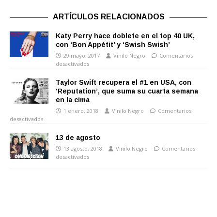
ARTÍCULOS RELACIONADOS
Katy Perry hace doblete en el top 40 UK,
con ‘Bon Appétit’ y ‘Swish Swish’
29 mayo, 2017
Vinilo Negro
Comentarios
desactivados
Taylor Swift recupera el #1 en USA, con
‘Reputation’, que suma su cuarta semana
en la cima
1 enero, 2018
Vinilo Negro
Comentarios
desactivados
13 de agosto
13 agosto, 2018
Vinilo Negro
Comentarios
desactivados