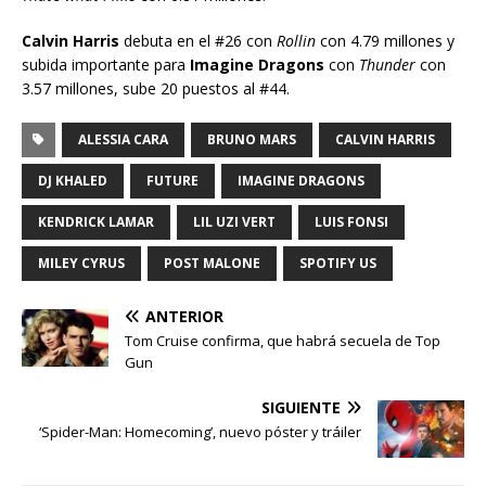
Calvin Harris
debuta en el #26 con
Rollin
con 4.79 millones y
subida importante para
Imagine Dragons
con
Thunder
con
3.57 millones, sube 20 puestos al #44.
ALESSIA CARA
BRUNO MARS
CALVIN HARRIS
DJ KHALED
FUTURE
IMAGINE DRAGONS
KENDRICK LAMAR
LIL UZI VERT
LUIS FONSI
MILEY CYRUS
POST MALONE
SPOTIFY US
ANTERIOR
Tom Cruise confirma, que habrá secuela de Top
Gun
SIGUIENTE
‘Spider-Man: Homecoming’, nuevo póster y tráiler