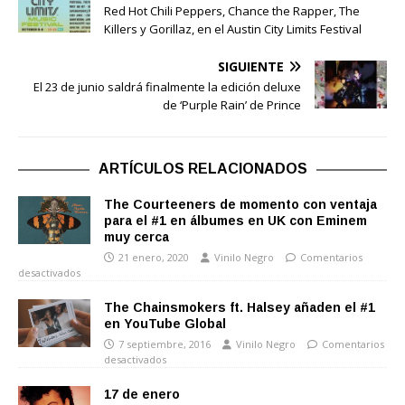
Red Hot Chili Peppers, Chance the Rapper, The
Killers y Gorillaz, en el Austin City Limits Festival
SIGUIENTE
El 23 de junio saldrá finalmente la edición deluxe
de ‘Purple Rain’ de Prince
ARTÍCULOS RELACIONADOS
The Courteeners de momento con ventaja
para el #1 en álbumes en UK con Eminem
muy cerca
21 enero, 2020
Vinilo Negro
Comentarios
desactivados
The Chainsmokers ft. Halsey añaden el #1
en YouTube Global
7 septiembre, 2016
Vinilo Negro
Comentarios
desactivados
17 de enero