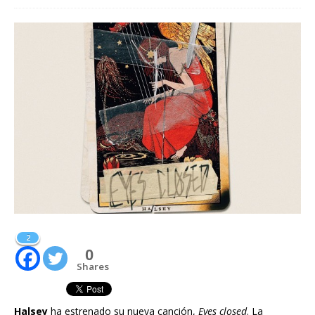
2
0
Shares
Halsey
ha estrenado su nueva canción,
Eyes closed
. La